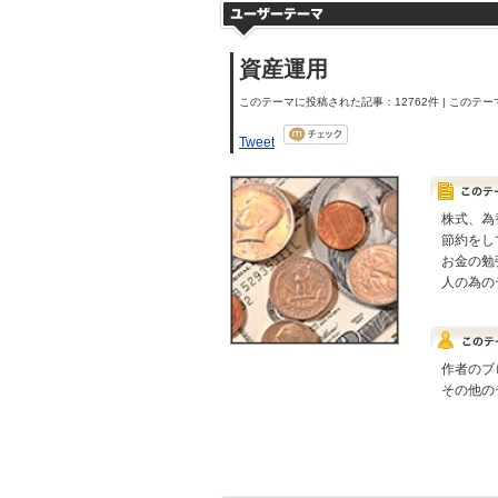
資産運用
このテーマに投稿された記事：12762件 | このテーマ
Tweet
株式、為
節約をし
お金の勉
人の為の
作者のブ
その他の