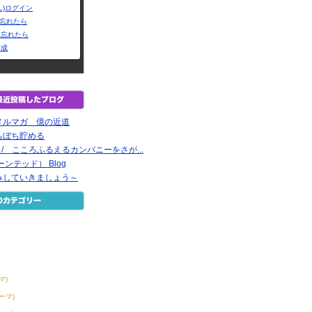
L)ログイン
Dを忘れたら
を忘れたら
作成
メルマガ 億の近道
ちぼち貯める
録 / こころふるえるカンパニーをさが...
ーンテッド） Blog
みしていきましょう～
マ)
テーマ)