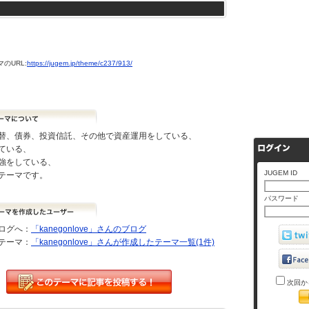
のURL:
https://jugem.jp/theme/c237/913/
替、債券、投資信託、その他で資産運用をしている、
ている、
強をしている、
JUGEM ID
テーマです。
パスワード
ログへ：
「kanegonlove」さんのブログ
テーマ：
「kanegonlove」さんが作成したテーマ一覧(1件)
次回か