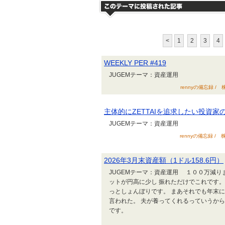
<
1
2
3
4
WEEKLY PER #419
JUGEMテーマ：資産運用
rennyの備忘録 / 
主体的にZETTAIを追求したい投資家の
JUGEMテーマ：資産運用
rennyの備忘録 / 
2026年3月末資産額（1ドル158.6円）
JUGEMテーマ：資産運用 １００万減り
ットが円高に少し 振れただけでこれです。
っとしょんぼりです。 まあそれでも年末
言われた。 夫が養ってくれるっていうか
です。