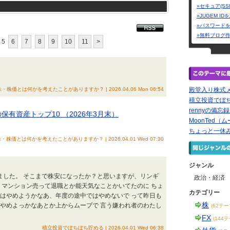
»セキュア(SS
»JUGEM I
»パスワード
»無料ブログ
5
6
7
8
9
10
11
>
株・株価とは何かを考えたことがありますか？ | 2026.04.06 Mon 06:54
殿堂入り株式
積立投資でぼ
rennyの備忘
保有資産トップ10 （2026年3月末）
MoonTed（ム
ちょっと一休
株・株価とは何かを考えたことがありますか？ | 2026.04.01 Wed 07:30
ジャンル
ました。 そこまで株安になったか？と思いますが、リンギ
政治・経済
 マンション売って退職とか能天気なことかいてたのに ちょ
カテゴリー
にはやめようかなあ、年度の途中ではやめないで って昨日も
株
らやめよっかなあとか上からムーブで 言う嫌われ者のわたし
(62テー
FX
(144
積立投資でぼちぼち貯める | 2026.04.01 Wed 06:38