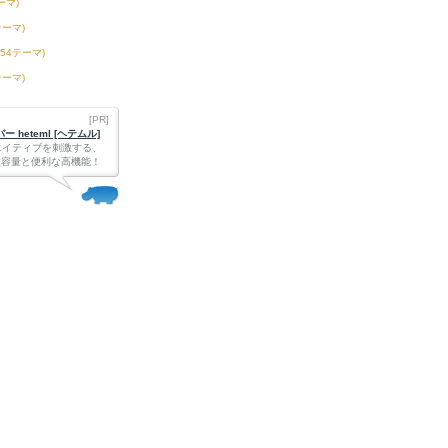
ーマ)
テーマ)
254テーマ)
テーマ)
[PR]
 heteml [ヘテムル]
エイティブを刺激する、
Bの大容量と便利な高機能！