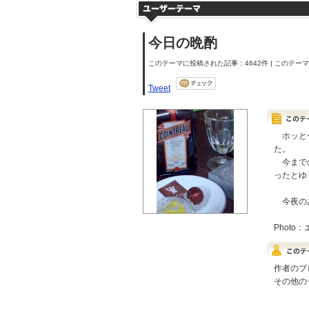
今日の晩酌
このテーマに投稿された記事：4642件 | このテーマの
Tweet
ホッと一
た。
今までの
ったとゆ
今夜のあ
Phot
作者のブ
その他の