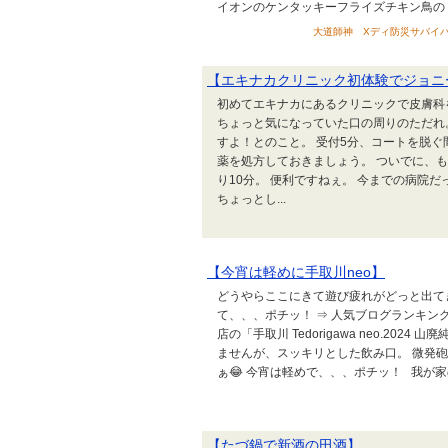
イオンのケンタッキーフライズチキン鳥の 日
大道師神 Xディ防災サバイバル対
【エキナカクリニック初体験でジョニ
初めてエキナカにあるクリニックで皮膚科
ちょっと気になっていた口の周りのただれ
すよ！とのこと。 受付5分、コートを脱ぐ
薬を処方しておきましょう。 ついでに、も
り10分。 便利ですねぇ。 今までの病院
ちょっとし...
【今宵は軽めに手取川neo】
どうやらここにきて遊び疲れがどっと出て
て、、、ポチッ！ ⇒ 人気ブログランキン
店の「手取川 Tedorigawa neo.2
ませんが、スッキリとした飲み口。 微発
ぁ😂 今宵は軽めで、、、ポチッ！ 我が家
【たづ鍋で新酒の田酒】