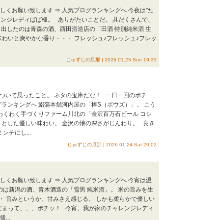
しくお願い致します ⇒ 人気ブログランキングへ 今夜は"た
レンジレディばば様。 ありがたいことだ。 具だくさんで、
り出したのは青森の酒、西田酒造店の「田酒 特別純米酒 生
味わいと爽やかな香り・・・ フレッシュ♪フレッシュ♪フレッ
じゅずじの旦那 | 2026.01.25 Sun 19:33
ついて思ったこと。 ネタの宝庫だな！ 一日一回のポチ
グランキングへ 鮨蒲本舗河内屋の「棒S（ボウズ）」。 こう
わくわく手づくりファーム川北の「金沢百万石ビール コシ
りとした優しい味わい。 金沢の懐の深さがじんわり。 良き
チにし...
じゅずじの旦那 | 2026.01.24 Sat 20:02
しくお願い致します ⇒ 人気ブログランキングへ 今宵は温
のは新潟の酒、青木酒造の「雪男 純米酒」。 米の旨みを生
・ 旨みというか、甘みさえ感じる。 しかも柔らかで優しい
くだまって、、、ポチッ！ 今宵、我が家のチャレンジレディ
..