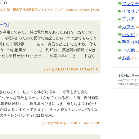
行...
フレン
策 旧名下流極貧貧民ダイエットブログ | 2026.01.28 Wed 16:23
イタリ
アジア
ーQ】
カフェ
(
を利用してみた。 特に緊急性があったわけではないけど、
レシピ
(
。 時間があったので受付で確認したら、すぐ診てもらえま
手作り
間もなく即診察・・・ あぁ、炎症を起こしてますね。 塗り
その他
う一つ心配事が・・・ で、約10分。 薬は隣の薬局でやは
(
だったら半日がかりだったのに、対応の早いこと。 これなら
お題
(47
じゅずじの旦那 | 2026.01.27 Tue 20:11
レンタルサーバー
あなたのクリ
200.71G
きたらしい。 ちょっと体がだる重～ 今宵も少し愛し
グへ そんな気分をスッキリさせてくれる石川の酒、吉田酒造
024 山廃純米吟醸雄町」。 鼻風邪っぴきにつき、香りはよくわかり
砲が口元をくすぐってきます。 きっと香りもいいんだろうな
のチャレンジレディばば様が用...
じゅずじの旦那 | 2026.01.26 Mon 20:29