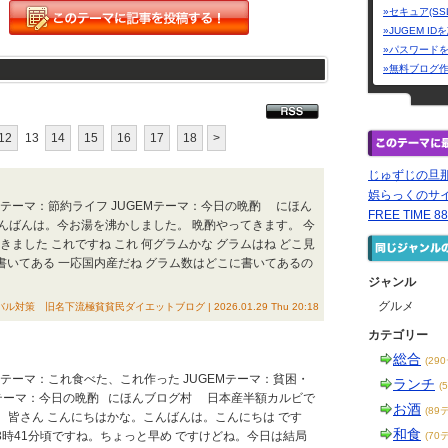
»セキュア(SS
»JUGEM I
»パスワード
»無料ブログ
12
13
14
15
16
17
18
>
じゅずじの旦
娯らっくのサ
EMテーマ：節約ライフ JUGEMテーマ：今日の晩酌 にほん
FREE TIME 88
んばんは。今お湯を沸かしました。 晩酌やってきます。 今
きました これですね これ 何グラムかな グラムはね どこ見
書いてある 一応国内産だね グラム数はどこに書いてあるの
ジャンル
グルメ
策 旧名下流極貧貧民ダイエットブログ | 2026.01.29 Thu 20:18
カテゴリー
総合
(29
EMテーマ：これ食べた、これ作った JUGEMテーマ：貧困・
ランチ
(
EMテーマ：今日の晩酌 にほんブログ村 日本産半額カルビで
お酒
(89
02) はい、皆さん こんにちはかな。こんばんは。こんにちは です
和食
3時41分頃ですね。ちょっと早め ですけどね。今日は結局
(70