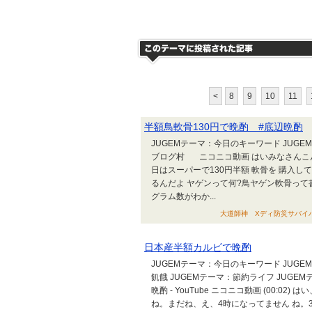
<
8
9
10
11
半額鳥軟骨130円で晩酌 #底辺晩酌
JUGEMテーマ：今日のキーワード JUG
ブログ村 ニコニコ動画 はいみなさんこ
日はスーパーで130円半額 軟骨を 購入して
るんだよ ヤゲンって何?鳥ヤゲン軟骨って
グラム数がわか...
大道師神 Xディ防災サバイバル対
日本産半額カルビで晩酌
JUGEMテーマ：今日のキーワード JUG
飢餓 JUGEMテーマ：節約ライフ JUG
晩酌 - YouTube ニコニコ動画 (00:
ね。まだね、え、4時になってません ね。