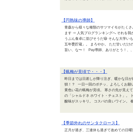
【円熟味の導師】
青森から様々な種類のサツマイモがたくさ
ます ⇒ 人気ブログランキングへ それを
うぶん食卓に並びそうだ😆 そんな大学
五年甕貯蔵」。 まろやか。 ただ甘いだけ
旨い、な〜！ Pay導師、ありがとう！、、、
【蝋梅が見頃で・・・】
昨日までは日差しが降り注ぎ、暖かな日が
狽！？ 一日一回のポチッ、よろしくお願い
黄色い花の蝋梅が見頃。 寒さの先が見え
の「シャルドネ ホワイト・チェスト」。 
酸味がスッキリ。 コスパの良いワイン。 春
【季節外れのサンタクロース】
正月が過ぎ、三連休も過ぎて改めての日曜