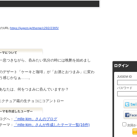
URL:
https://jugem.jp/theme/c292/2365/
息つきながら、呑みたい気分の時には晩酌を始めまし
デザート「ケーキと珈琲」が「お酒とおつまみ」に変わ
JUGEM ID
う感じかなぁ……。
パスワード
なたは、何をつまみに呑んでいますか？
o：エクチュア蔵の生チョコにコアントロー
ログへ：
「mlle-kim」さんのブログ
テーマ：
「mlle-kim」さんが作成したテーマ一覧(16件)
次回か