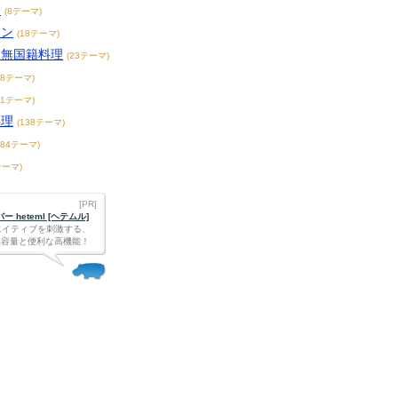
チ
(8テーマ)
アン
(18テーマ)
・無国籍料理
(23テーマ)
68テーマ)
71テーマ)
料理
(138テーマ)
184テーマ)
テーマ)
[PR]
 heteml [ヘテムル]
エイティブを刺激する、
Bの大容量と便利な高機能！