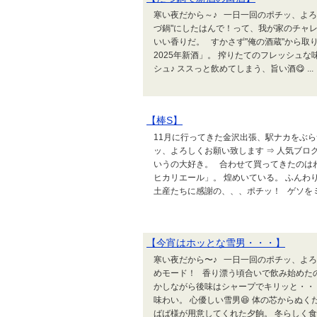
寒い夜だから～♪ 一日一回のポチッ、よろ
づ鍋"にしたはんで！って、我が家のチャ
いい香りだ。 すかさず"俺の酒蔵"から取
2025年新酒」。 搾りたてのフレッシュな
シュ♪ ススっと飲めてしまう、旨い酒😋 ...
【棒S】
11月に行ってきた金沢出張、駅ナカをぶら
ッ、よろしくお願い致します ⇒ 人気ブロ
いうの大好き。 合わせて買ってきたのは
ヒカリエール」。 煌めいている。 ふんわ
土産たちに感謝の、、、ポチッ！ ゲソをミン
【今宵はホッとな雪男・・・】
寒い夜だから〜♪ 一日一回のポチッ、よろ
めモード！ 香り漂う頃合いで飲み始めた
かしながら後味はシャープでキリッと・・
味わい。 心優しい雪男😆 体の芯からぬ
ばば様が用意してくれた夕餉。 冬らしく食後.