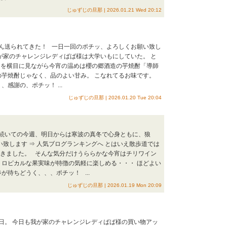
じゅずじの旦那 | 2026.01.21 Wed 20:12
ん送られてきた！ 一日一回のポチッ、よろしくお願い致し
我が家のチャレンジレディばば様は大学いもにしていた。 と
いもを横目に見ながら今宵の温めは櫻の郷酒造の芋焼酎「導師
の芋焼酎じゃなく、品のよい甘み。 こなれてるお味です。
感謝の、ポチッ！ ...
じゅずじの旦那 | 2026.01.20 Tue 20:04
続いての今週、明日からは寒波の真冬で心身ともに、狼
致します ⇒ 人気ブログランキングへ とはいえ散歩道では
てきました。 そんな気分だけうららかな今宵はチリワイン
トロピカルな果実味が特徴の気軽に楽しめる・・・ ほどよい
が待ちどうく、、、ポチッ！ ...
じゅずじの旦那 | 2026.01.19 Mon 20:09
日。 今日も我が家のチャレンジレディばば様の買い物アッ