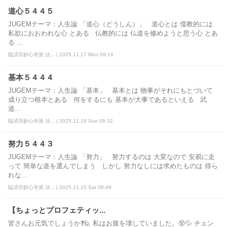
道心５４４５
JUGEMテーマ：人生論 「道心（どうしん）」 道心とは 儒教的には
私欲におおわれな心 とある 仏教的には 仏道を修めようと思う心 とあ
る ...
臨済宗妙心寺派 法... | 2025.11.17 Mon 09:16
基本５４４４
JUGEMテーマ：人生論 「基本」 基本とは 物事がそれにもとづいて
成り立つ根本とある 何をするにも 基本が大事であるといえる 武
道...
臨済宗妙心寺派 法... | 2025.11.16 Sun 08:32
努力５４４３
JUGEMテーマ：人生論 「努力」 努力するのは 大変なので 安易に走
って 簡単な道を選んでしまう しかし 努力なしには求めたものは 得ら
れな...
臨済宗妙心寺派 法... | 2025.11.15 Sat 08:49
【ちょっとプロフェティッ...
皆さんお元気でしょうか❓🙋 私はお腹を壊していました。😵💦 チェン