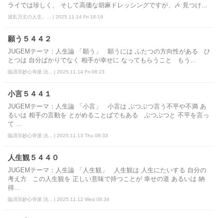
ライでは珍しく、 そして高価な胡麻ドレッシングですが、🎶 見つけ...
波乱万丈の人生、... | 2025.11.14 Fri 18:19
願う５４４２
JUGEMテーマ：人生論 「願う」 願うには ふたつの方向性がある ひ
とつは 自分ばかりでなく 相手が幸せに なってもらうこと もう...
臨済宗妙心寺派 法... | 2025.11.14 Fri 08:23
小言５４４１
JUGEMテーマ：人生論 「小言」 小言は ぶつぶつ言う不平や不満 あ
るいは 相手の言動を とがめることばでもある ぶつぶつと 不平を言っ
て ...
臨済宗妙心寺派 法... | 2025.11.13 Thu 08:33
人生観５４４０
JUGEMテーマ：人生論 「人生観」 人生観は 人生にたいする 自分の
考え方 この人生観を 正しい意味で持つことが 幸せの道 あるいは 納
得...
臨済宗妙心寺派 法... | 2025.11.12 Wed 08:34