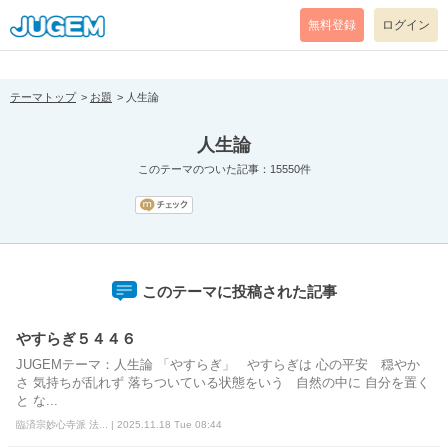
[pear_error: message="Success" code=0 mode=return level=notice
prefix="" info=""]
無料登録
ログイン
テーマトップ
お題
人生論
人生論
このテーマのついた記事：15550件
このテーマに投稿された記事
やすらぎ５４４６
JUGEMテーマ：人生論 「やすらぎ」 やすらぎは 心の平安 穏やか
さ 気持ちが乱れず 落ちついている状態をいう 自然の中に 自分を置く
と な...
臨済宗妙心寺派 法... | 2025.11.18 Tue 08:44