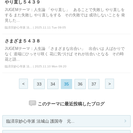
やり直し５４３９
JUGEMテーマ：人生論 「やり直し」 あることで失敗し やり直しを
する また失敗し やり直しをする その失敗では 成功しないことを 発
見した...
臨済宗妙心寺派 法... | 2025.11.11 Tue 09:05
さまざま５４３８
JUGEMテーマ：人生論 「さまざまな出合い」 出合いは 人ばかりで
なく 道端にひっそり咲く 花に気づけば それが出合いとなる その時
花と語...
臨済宗妙心寺派 法... | 2025.11.10 Mon 09:20
<
>
33
34
35
36
37
このテーマに最近投稿したブログ
臨済宗妙心寺派 法城山 護国寺 元...