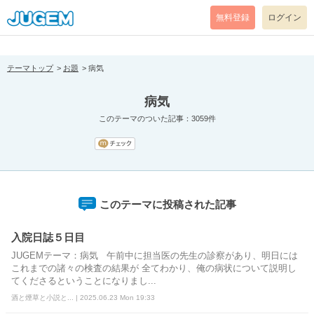
[pear_error: message="Success" code=0 mode=return level=notice
prefix="" info=""]
無料登録
ログイン
テーマトップ
お題
病気
病気
このテーマのついた記事：3059件
このテーマに投稿された記事
入院日誌５日目
JUGEMテーマ：病気 午前中に担当医の先生の診察があり、明日には
これまでの諸々の検査の結果が 全てわかり、俺の病状について説明し
てくださるということになりまし...
酒と煙草と小説と... | 2025.06.23 Mon 19:33