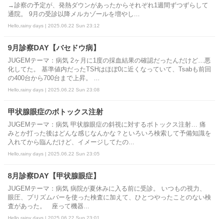
→診察の予定が、発熱ダウンがあったからそれぞれ1週間ずつずらして
通院。 9月の受診以降メルカゾールを増やし...
Hello,rainy days | 2025.06.22 Sun 23:12
9月診察DAY【バセドウ病】
JUGEMテーマ：病気 2ヶ月に1度の採血結果の確認だったんだけど…悪
化してた。 基準値内だったTSHはほぼ0に近くなっていて、Tsabも前回
の400台から700台まで上昇。 ...
Hello,rainy days | 2025.06.22 Sun 23:08
甲状腺眼症のボトックス注射
JUGEMテーマ：病気 甲状腺眼症の斜視に対するボトックス注射… 痛
みとか打った後はどんな感じなんかな？といろいろ検索して予備知識を
入れてから臨んだけど、イメージしてたの...
Hello,rainy days | 2025.06.22 Sun 23:05
8月診察DAY【甲状腺眼症】
JUGEMテーマ：病気 病院が夏休みに入る前に受診。 いつもの視力、
眼圧、プリズムバーを使った検査に加えて、ひとつやったことのない検
査があった。 座って機器...
Hello,rainy days | 2025.06.22 Sun 23:01