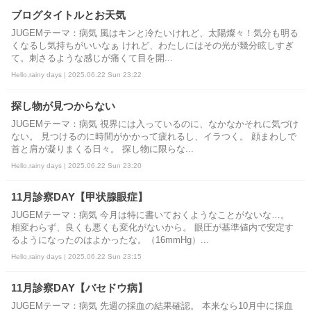
ブログタイトルとお天気
JUGEMテーマ：病気 風はキンと冷たいけれど、太陽燦々！気分も明る
くなるし気持ちがいいなぁ けれど、わたしにはその光が幾分眩しすぎ
て。刺さるような感じが痛くて目を開...
Hello,rainy days | 2025.06.22 Sun 23:22
探し物が見つからない
JUGEMテーマ：病気 視界には入っているのに、なかなかそれに気づけ
ない。 見つけるのに時間がかかって疲れるし、イラつく。 顔まわしで
首と肩が凝りまくる日々。 探し物に限らな...
Hello,rainy days | 2025.06.22 Sun 23:20
11月診察DAY【甲状腺眼症】
JUGEMテーマ：病気 今月は特に書いておくようなことがないな…。
相変わらず、良くも悪くも変化がないから。 眼圧が基準値内で安定す
るようになったのはよかったな。（16mmHg）...
Hello,rainy days | 2025.06.22 Sun 23:15
11月診察DAY【バセドウ病】
JUGEMテーマ：病気 先週の採血の結果確認。 本来なら10月中に採血