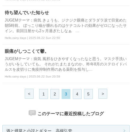
待ち望んでいた知らせ
JUGEMテーマ：病気 きょうも、ジクジク眼痛とダラダラ涙で目覚めた
朝5時前。 ぼっこり瞼が腫れるのはケナコルトの効果がゼロになったサ
イン。前回注射から2ヶ月過ぎたしなぁ ...
Hello,rainy days | 2025.06.22 Sun 22:50
眼痛がしつこくて鬱。
JUGEMテーマ：病気 風邪をひきやすくなったなと思う。マスク手洗い
うがいをしていても。 それがたまたまなのか、昨年8月のステロイドパ
ルスを皮切りに免疫抑制作用のある薬剤を投与し...
Hello,rainy days | 2025.06.22 Sun 20:59
<
>
1
2
3
4
5
このテーマに最近投稿したブログ
酒と煙草と小説とギター 高槻弘壱