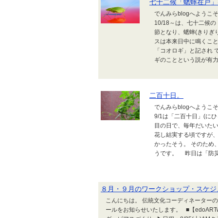
七十二候「蟋蟀在戸」
でんみらblogへようこ
10/18～は、七十二候
節となり、蟋蟀(きりぎ
スは本来日中に鳴くことが
「コオロギ」と記され 
ギのことという説が有力で
二百十日。
でんみらblogへようこ
9/1は「二百十日」(に
目の日で、毎年だいたい
花し結実する頃ですが、
かったそう。 そのため
うです。 昨日は「防災の
８月・９月のワークショップ・スケジ
こんにちは。 伝統文化コーディネーター
ールをお知らせいたします。 ■【edoART