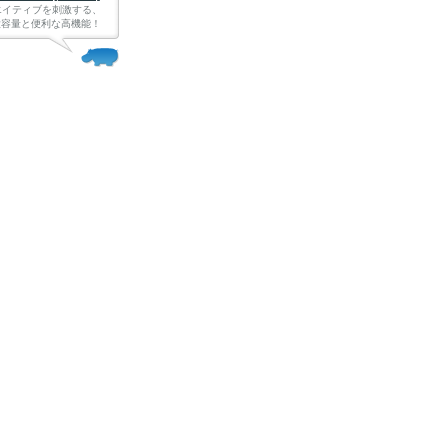
エイティブを刺激する、
Bの大容量と便利な高機能！