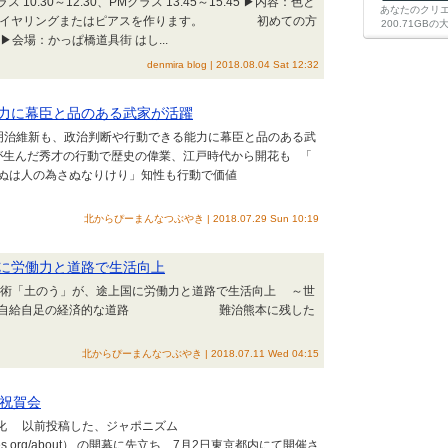
10:30～12:30、PMクラス 13:45～15:45 ▶内容：色と
あなたのクリ
びのイヤリングまたはピアスを作ります。 初めての方
200.71G
会場：かっぱ橋道具街 はし...
denmira blog | 2018.08.04 Sat 12:32
力に幕臣と品のある武家が活躍
, 明治維新も、政治判断や行動できる能力に幕臣と品のある武
が生んだ秀才の行動で歴史の偉業、江戸時代から開花も 「
ぬは人の為さぬなりけり」知性も行動で価値
北からぴーまんなつぶやき | 2018.07.29 Sun 10:19
に労働力と道路で生活向上
技術「土のう」が、途上国に労働力と道路で生活向上 ～世
農村に自給自足の経済的な道路 難治熊本に残した
北からぴーまんなつぶやき | 2018.07.11 Wed 04:15
出陣祝賀会
文化 以前投稿した、ジャポニズム
onismes.org/about） の開幕に先立ち、7月2日東京都内にて開催さ