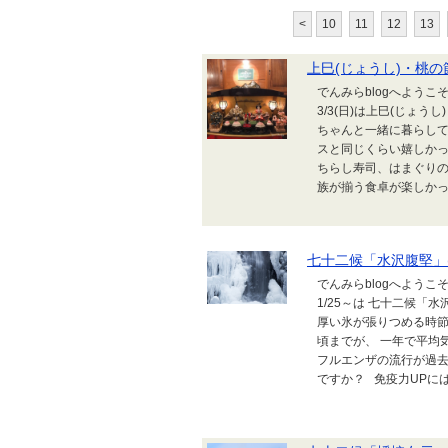
<
10
11
12
13
上巳(じょうし)・桃の
でんみらblogへようこ
3/3(日)は上巳(じょ
ちゃんと一緒に暮らして
スと同じくらい嬉しかっ
ちらし寿司、はまぐり
族が揃う食卓が楽しかった
七十二候「水沢腹堅」
でんみらblogへようこ
1/25～は 七十二候「
厚い氷が張りつめる時
頃までが、 一年で平均
フルエンザの流行が過
ですか？ 免疫力UPには