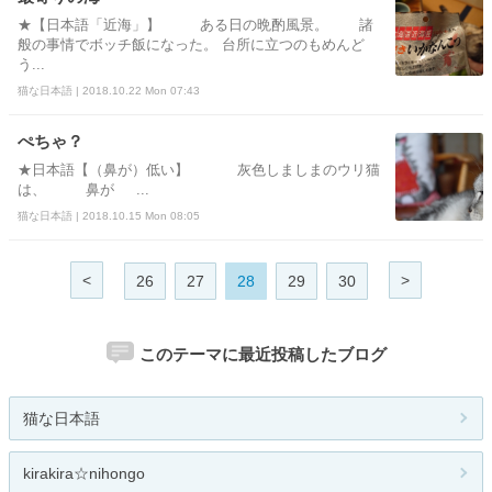
★【日本語「近海」】 ある日の晩酌風景。 諸
般の事情でボッチ飯になった。 台所に立つのもめんど
う...
猫な日本語 | 2018.10.22 Mon 07:43
ぺちゃ？
★日本語【（鼻が）低い】 灰色しましまのウリ猫
は、 鼻が ...
猫な日本語 | 2018.10.15 Mon 08:05
<
>
26
27
28
29
30
このテーマに最近投稿したブログ
猫な日本語
kirakira☆nihongo