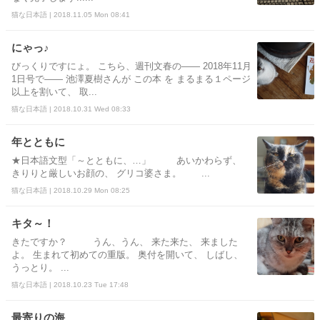
猫な日本語 | 2018.11.05 Mon 08:41
にゃっ♪
びっくりですにょ。 こちら、週刊文春の―― 2018年11月
1日号で―― 池澤夏樹さんが この本 を まるまる１ページ
以上を割いて、 取...
猫な日本語 | 2018.10.31 Wed 08:33
年とともに
★日本語文型「～とともに、…」 あいかわらず、
きりりと厳しいお顔の、 グリコ婆さま。 ...
猫な日本語 | 2018.10.29 Mon 08:25
キタ～！
きたですか？ うん、うん、 来た来た、 来ました
よ。 生まれて初めての重版。 奥付を開いて、 しばし、
うっとり。 ...
猫な日本語 | 2018.10.23 Tue 17:48
最寄りの海