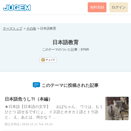
[pear_error: message="Success" code=0 mode=return level=notice
prefix="" info=""]
無料登録
ログイン
テーマトップ
その他
日本語教育
日本語教育
このテーマのついた記事：879件
このテーマに投稿された記事
日本語危うし?!（本編）
★日本語【日本語の文字】 おばちゃん、 ウリは、もう
ひとつ 話せるですにょ。 イヌ語とオオカミ語とトラ語
と、 え、あとは、何かな？ ...
猫な日本語 | 2018.12.11 Tue 16:14