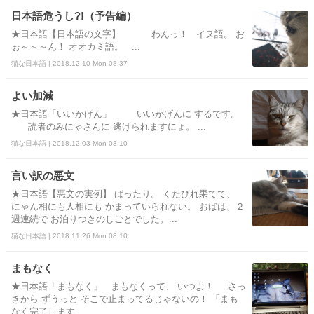
日本語危うし?!（予告編）
★日本語【日本語の文字】 わんっ！ イヌ語。 お
ぉ～～～ん！ オオカミ語。 ...
猫な日本語 | 2018.12.10 Mon 08:37
よい加減
★日本語「いいかげん」 いいかげんに するです。
読者のみにゃさんに 逃げられますにょ。 ...
猫な日本語 | 2018.12.03 Mon 08:10
言い訳の悪文
★日本語【悪文の実例】 ばったり。 くたびれ果てて、
にゃん相にも人相にも かまっていられない。 おばは、２
週連続で お泊りつきのしごとでした。...
猫な日本語 | 2018.11.26 Mon 08:10
まもなく
★日本語「まもなく」 まもなくって、 いつよ！ さっ
きから ずうっと そこで止まってるじゃないの！ 「まも
なく完了します......