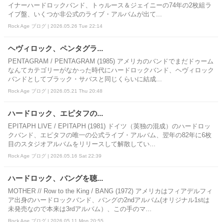
イナーハードロックバンド、トゥルース＆ジェイニーの74年の2枚組ラ
イブ盤、いくつか非公式のライブ・アルバムが出て...
Rock Age ブログ | 2026.05.26 Tue 22:14
ヘヴィロック、ペンタグラ...
PENTAGRAM / PENTAGRAM (1985) アメリカのバンドでまだドゥーム
なんてカテゴリーがなかった時代にハードロックバンド、ヘヴィロック
バンドとしてブラック・サバスと同じくらいに結成...
Rock Age ブログ | 2026.05.21 Thu 20:48
ハードロック、エピタフの...
EPITAPH LIVE / EPITAPH (1981) ドイツ（英独の混成）のハードロッ
クバンド、エピタフの唯一の公式ライブ・アルバム、翌年の82年に6枚
目のスタジオアルバムをリリースして解散してい...
Rock Age ブログ | 2026.05.16 Sat 22:39
ハードロック、バングを聴...
MOTHER // Row to the King / BANG (1972) アメリカはフィアデルフィ
ア出身のハードロックバンド、バングの2ndアルバム(オリジナル1stは
未発売なので本来は3rdアルバム）、この手のマ...
Rock Age ブログ | 2026.05.11 Mon 20:55