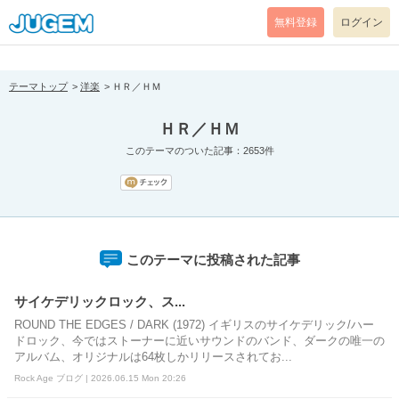
[pear_error: message="Success" code=0 mode=return level=notice
prefix="" info=""]
無料登録
ログイン
テーマトップ
洋楽
ＨＲ／ＨＭ
ＨＲ／ＨＭ
このテーマのついた記事：2653件
このテーマに投稿された記事
サイケデリックロック、ス...
ROUND THE EDGES / DARK (1972) イギリスのサイケデリック/ハー
ドロック、今ではストーナーに近いサウンドのバンド、ダークの唯一の
アルバム、オリジナルは64枚しかリリースされてお...
Rock Age ブログ | 2026.06.15 Mon 20:26