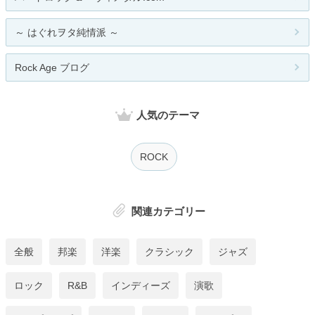
～ はぐれヲタ純情派 ～
Rock Age ブログ
人気のテーマ
ROCK
関連カテゴリー
全般
邦楽
洋楽
クラシック
ジャズ
ロック
R&B
インディーズ
演歌