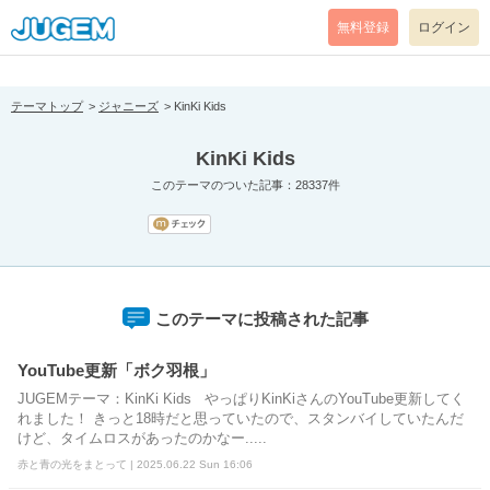
[pear_error: message="Success" code=0 mode=return level=notice
prefix="" info=""]
無料登録
ログイン
テーマトップ
ジャニーズ
KinKi Kids
KinKi Kids
このテーマのついた記事：28337件
このテーマに投稿された記事
YouTube更新「ボク羽根」
JUGEMテーマ：KinKi Kids やっぱりKinKiさんのYouTube更新してく
れました！ きっと18時だと思っていたので、スタンバイしていたんだ
けど、タイムロスがあったのかなー.....
赤と青の光をまとって | 2025.06.22 Sun 16:06