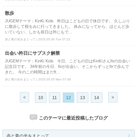
散歩
JUGEMテーマ：KinKi Kids 昨日はこどもの日で休日です。 久しぶり
に散歩して桜をみに行ってきました。 休みになってから、ほとんど歩
いていない、しかも前日は外にもで...
赤と青の光をまとって | 2025.05.06 Tue 07:22
出会い杵日にサプスク解禁
JUGEMテーマ：KinKi Kids 今日、こどもの日はKinKiさんftrの出会い
記念日です。 34年前の今日、ftrが出会い、そこからずっとftrで歩んで
きた。 今のこの時間はまだft...
赤と青の光をまとって | 2025.05.05 Mon 07:56
<
>
10
11
12
13
14
このテーマに最近投稿したブログ
赤と青の光をまとって