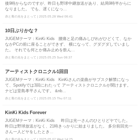
後9時からなのですが、昨日も野球中継放送があり、結局9時半からに
なりました。 でも、遅くになっ...
赤と青の光をまとって | 2025.05.28 Wed 06:41
10日ぶりかな？
JUGEMテーマ：KinKi Kids 腰痛と足の痛みしびれがひどくて、なか
なかPCの前に座ることができず、 横になって、グダグダしていまし
た。 それでも何とか痛み止めを飲ん...
赤と青の光をまとって | 2025.05.25 Sun 08:37
アーティストクロニクル1回目
JUGEMテーマ：KinKi Kids KinKiさんの楽曲がサブスク解禁になっ
て、Spotifyでは3回にわたって アーティストクロニクルが聞けます。
ナビは堂島孝平さんです。 &nb...
赤と青の光をまとって | 2025.05.15 Thu 07:11
KinKi Kids Forever
JUGEMテーマ：KinKi Kids 昨日は光一さんのひとりどヤでした。
昨日は野球放送がなく、21時きっかりに始まりました。 多分前回光一
さん一人どヤをしたとき...
赤と青の光をまとって | 2025.05.07 Wed 14:25