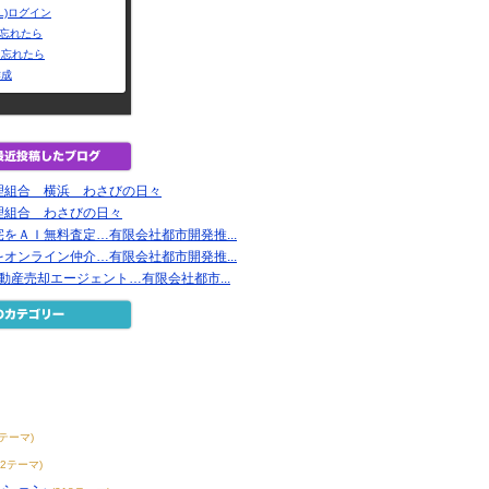
L)ログイン
Dを忘れたら
を忘れたら
作成
理組合 横浜 わさびの日々
理組合 わさびの日々
をＡＩ無料査定…有限会社都市開発推...
オンライン仲介…有限会社都市開発推...
不動産売却エージェント…有限会社都市...
7テーマ)
42テーマ)