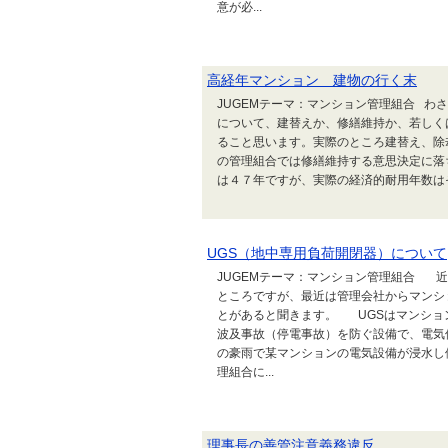
意が必...
高経年マンション 建物の行く末
JUGEMテーマ：マンション管理組合 
について、建替えか、修繕維持か、若しく
ること思います。実際のところ建替え、除
の管理組合では修繕維持する意思決定に落
は４７年ですが、実際の経済的耐用年数はそ
UGS（地中専用負荷開閉器）について
JUGEMテーマ：マンション管理組合 
ところですが、最近は管理会社からマンシ
とがあると聞きます。 UGSはマンショ
波及事故（停電事故）を防ぐ設備で、電
の豪雨で某マンションの電気設備が浸水し
理組合に...
理事長の善管注意義務違反