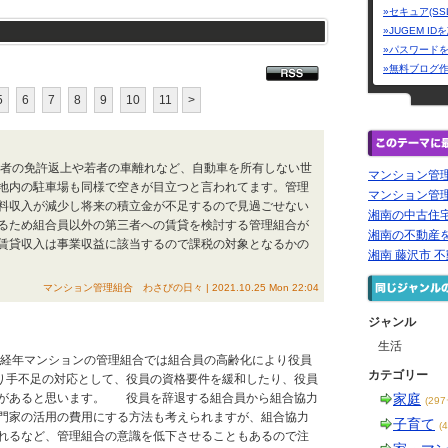
»セキュア(SS
»JUGEM I
»パスワード
»無料ブログ
5
6
7
8
9
10
11
>
高齢者の免許返上や若者の車離れなど、自動車を所有しない世
マンション管
地内の駐車場も同様で空きが目立つと言われてます。管理
マンション管
料収入が減少し将来の積立金が不足するので見過ごせない
湘南の中古住宅
るため組合員以外の第三者への賃貸を検討する管理組合が
湘南の不動産を
賃貸収入は事業収益に該当するので課税の対象となるかの
湘南 藤沢市 
マンション管理組合 わさびの日々 | 2021.10.25 Mon 22:04
ジャンル
生活
高経年マンションの管理組合では組合員の高齢化により役員
カテゴリー
り手不足の対応として、役員の資格要件を緩和したり、役員
どがあると思います。 役員を辞退する組合員から組合協力
家庭
(29
門家の活用の費用にする方法も考えられますが、組合協力
子育て
(
れるなど、管理組合の意識を低下させることもあるので注