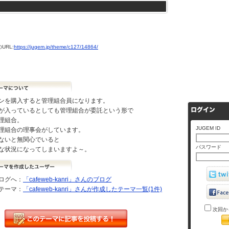
URL:
https://jugem.jp/theme/c127/14864/
ンを購入すると管理組合員になります。
が入っているとしても管理組合が委託という形で
理組合。
JUGEM ID
理組合の理事会がしています。
ないと無関心でいると
パスワード
な状況になってしまいますよ～。
ログへ：
「cafeweb-kanri」さんのブログ
テーマ：
「cafeweb-kanri」さんが作成したテーマ一覧(1件)
次回か