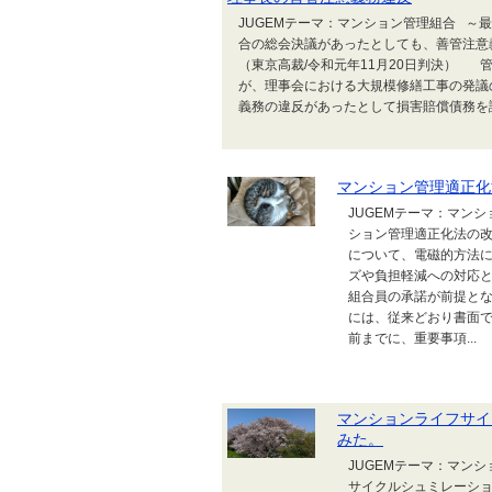
JUGEMテーマ：マンション管理組合 
合の総会決議があったとしても、善管注意
（東京高裁/令和元年11月20日判決）
が、理事会における大規模修繕工事の発議
義務の違反があったとして損害賠償債務を
マンション管理適正化
JUGEMテーマ：マン
ション管理適正化法の
について、電磁的方法
ズや負担軽減への対応
組合員の承諾が前提と
には、従来どおり書面
前までに、重要事項...
マンションライフサイ
みた。
JUGEMテーマ：マン
サイクルシュミレーシ