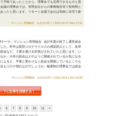
てみて手軽であったことから、理事会でも活用できるものと思
ル会議の理事会では、管理会社からの事務報告等で長時間と
があったと思います。リモート会議であれば気軽に自宅で参
マンション管理組合 わさびの日々 | 2021.04.07 Wed 17:32
Mテーマ：マンション管理組合 会計年度が終了し通常総会
ました。昨年は新型コロナウイルスの感染防止として、各管
短総会など、３蜜を避ける対策がされていたと思います。い
いなか、今年の総会はどのように開催されているか気になる
ろによると、平素と変わりなく総会を開催しているところも
組合もコロナ慣れなのでしょうか。輪番制の理事会では総会
マンション管理組合 わさびの日々 | 2021.03.21 Sun 16:28
5
6
7
8
9
10
11
>
 - 30 件表示 (3/11 ページ)