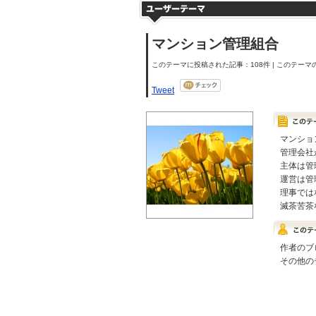
マンション管理組合
このテーマに投稿された記事：108件 | このテーマの
Tweet
マンショ
管理会社
主体は管
運営は管
理事では
滅茶苦茶
作者のブ
その他の