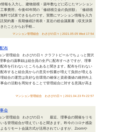
の情報を入力し、建物規模・築年数などに応じたマンション
工事費用」今後40年間の「修繕積立金の負担額」「修繕積
を無料で試算できるものです。実際にマンション情報を入力
委託契約書・長期修繕計画表・直近の総会議案書（収支決算
たことからお手軽...
マンション管理組合 わさびの日々 | 2021.05.05 Wed 17:54
配布
ション管理組合 わさびの日々 クラフトビールでちょっと贅沢
 理事会の議事録は組合員の全戸に配布すべきですが、理事
で配布を行わないところもあると聞きます。配布を行わない
戸配布すると組合員からの意見や投書が増えて負担が増える
管理組合の運営は良好な住環境の確保と資産価値の維持向上
理事会の活動を周知することで管理組合に対する意識が高ま
マンション管理組合 わさびの日々 | 2021.04.23 Fri 22:57
事会
ション管理組合 わさびの日々 最近、理事会の開催をリモ
ている管理組合が増えていると聞きます。昨今のコロナ感染
よるリモート会議方式が活用されていますが、Zoomや