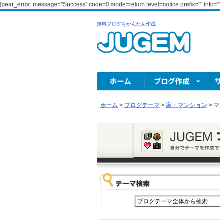
[pear_error: message="Success" code=0 mode=return level=notice prefix="" info=""
無料ブログをかんたん作成
ホーム
>
ブログテーマ
>
家・マンション
>
マ