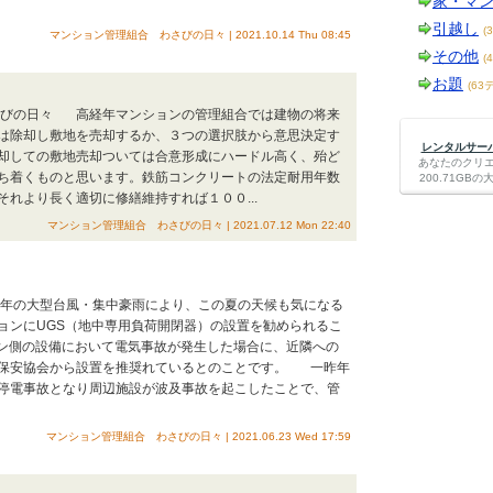
家・マ
引越し
(
マンション管理組合 わさびの日々 | 2021.10.14 Thu 08:45
その他
(
お題
(63
わさびの日々 高経年マンションの管理組合では建物の将来
は除却し敷地を売却するか、３つの選択肢から意思決定す
レンタルサーバー
却しての敷地売却ついては合意形成にハードル高く、殆ど
あなたのクリ
ち着くものと思います。鉄筋コンクリートの法定耐用年数
200.71G
れより長く適切に修繕維持すれば１００...
マンション管理組合 わさびの日々 | 2021.07.12 Mon 22:40
近年の大型台風・集中豪雨により、この夏の天候も気になる
ョンにUGS（地中専用負荷開閉器）の設置を勧められるこ
ン側の設備において電気事故が発生した場合に、近隣への
気保安協会から設置を推奨れているとのことです。 一昨年
停電事故となり周辺施設が波及事故を起こしたことで、管
マンション管理組合 わさびの日々 | 2021.06.23 Wed 17:59