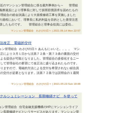
～最近のマンション管理組合に係る裁判事例から～ 管理組
義務違反により理事長に対して損害賠償請求を認めたもの
 管理組合の総会決議により大規模修繕工事を実施しました
の過程において、理事長に私的利益を目的とした善管注意
課したものです。 管理組合と理事会役員には委任...
マンション管理組合 わさびの日々 | 2021.06.14 Mon 22:57
法改正 電磁的交付
ション管理組合 わさびの日々 あんもにゃいと。。。。 マン
改正により３月１日から法第７２条・第７３条の書面の交付
による提供が可能となりました。管理組合の多様化するニー
として管理会社の要望にて改正法に盛り込まれたものです。
なりますので、電磁的方法による交付を希望されない組合員
での交付が必要となります。法第７２条では説明会の１週間
マンション管理組合 わさびの日々 | 2021.05.23 Sun 18:46
クルシュミレーション 長期修繕ナビ を使って
ション管理組合 住宅金融支援機構のHPにマンションライフ
ョン長期修繕ナビというサービスがあります。マンション管