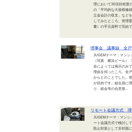
理において30項目程度
の「平均的な大規模修繕
立金会計の収支」など
してみたところ、管理
書）の手元資料で完結でき
理事会 議事録 全戸
JUGEMテーマ：マン
（写真 横浜ビール）
会によっては掲示のみ
理由を伺ったころ、全
からとのことでした。
が目的です。組合員に
り、総会等の合意形...
リモート会議方式 理
JUGEMテーマ：マン
ート会議方式で検討し
防止対策として非対面に