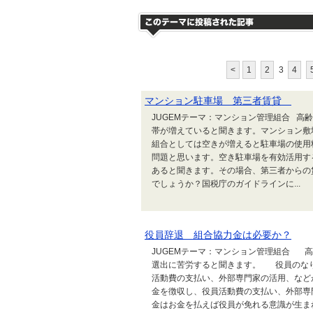
<
1
2
3
4
マンション駐車場 第三者賃貸
JUGEMテーマ：マンション管理組合 
帯が増えていると聞きます。マンション敷
組合としては空きが増えると駐車場の使用
問題と思います。空き駐車場を有効活用す
あると聞きます。その場合、第三者からの
でしょうか？国税庁のガイドラインに...
役員辞退 組合協力金は必要か？
JUGEMテーマ：マンション管理組合 
選出に苦労すると聞きます。 役員のな
活動費の支払い、外部専門家の活用、な
金を徴収し、役員活動費の支払い、外部専
金はお金を払えば役員が免れる意識が生ま