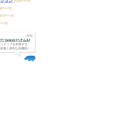
ンション
(218テーマ)
39テーマ)
407テーマ)
テーマ)
[PR]
 heteml [ヘテムル]
エイティブを刺激する、
Bの大容量と便利な高機能！