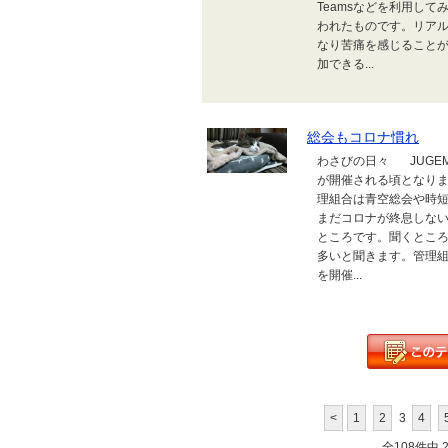
Teamsなどを利用し
われたものです。リア
なり苦痛を感じること
加できる...
総会もコロナ慣れ
わさびの日々 JUGE
が開催される頃となり
理組合は青空総会や時
まだコロナが終息しな
ところです。聞くとこ
多いと聞きます。管理
を開催...
<
1
2
3
4
全108件中 21