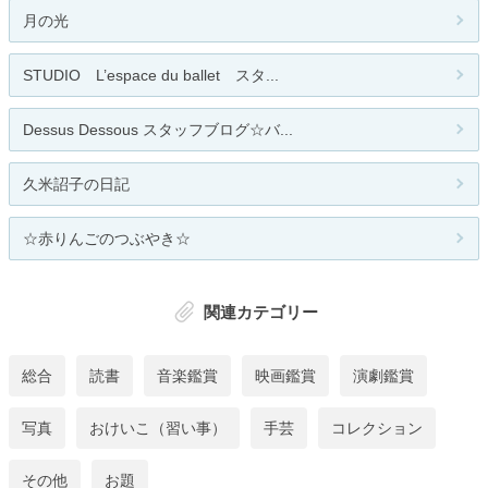
月の光
STUDIO L’espace du ballet スタ...
Dessus Dessous スタッフブログ☆バ...
久米詔子の日記
☆赤りんごのつぶやき☆
関連カテゴリー
総合
読書
音楽鑑賞
映画鑑賞
演劇鑑賞
写真
おけいこ（習い事）
手芸
コレクション
その他
お題