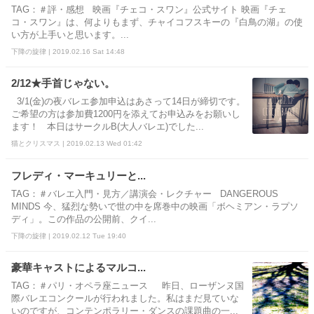
TAG：＃評・感想 映画『チェコ・スワン』公式サイト 映画『チェ
コ・スワン』は、何よりもまず、チャイコフスキーの『白鳥の湖』の使
い方が上手いと思います。...
下降の旋律 | 2019.02.16 Sat 14:48
2/12★手首じゃない。
3/1(金)の夜バレエ参加申込はあさって14日が締切です。
ご希望の方は参加費1200円を添えてお申込みをお願いし
ます！ 本日はサークルB(大人バレエ)でした...
猫とクリスマス | 2019.02.13 Wed 01:42
フレディ・マーキュリーと...
TAG：＃バレエ入門・見方／講演会・レクチャー DANGEROUS
MINDS 今、猛烈な勢いで世の中を席巻中の映画「ボヘミアン・ラプソ
ディ」。この作品の公開前、クイ...
下降の旋律 | 2019.02.12 Tue 19:40
豪華キャストによるマルコ...
TAG：＃パリ・オペラ座ニュース 昨日、ローザンヌ国
際バレエコンクールが行われました。私はまだ見ていな
いのですが、コンテンポラリー・ダンスの課題曲の一...