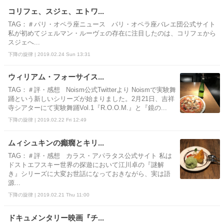
コリフェ、スジェ、エトワ...
TAG：＃パリ・オペラ座ニュース パリ・オペラ座バレエ団公式サイト
私が初めてジェルマン・ルーヴェの存在に注目したのは、コリフェから
スジェへ...
下降の旋律 | 2019.02.24 Sun 13:31
ウィリアム・フォーサイス...
TAG：＃評・感想 Noism公式Twitterより Noismで実験舞
踊という新しいシリーズが始まりました。2月21日、吉祥
寺シアターにて実験舞踊Vol.1『R.O.O.M.』と『鏡の...
下降の旋律 | 2019.02.22 Fri 12:49
ムィシュキンの癲癇とキリ...
TAG：＃評・感想 カラス・アパラタス公式サイト 私は
ドストエフスキー世界の探遊において江川卓の『謎解
き』シリーズに大変お世話になっておきながら、実は語
源...
下降の旋律 | 2019.02.21 Thu 11:00
ドキュメンタリー映画『チ...