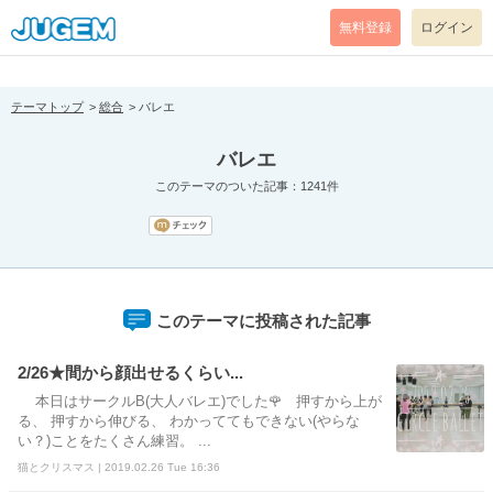
[pear_error: message="Success" code=0 mode=return level=notice
prefix="" info=""]
無料登録
ログイン
テーマトップ
総合
バレエ
バレエ
このテーマのついた記事：1241件
このテーマに投稿された記事
2/26★間から顔出せるくらい...
本日はサークルB(大人バレエ)でした🌹 押すから上が
る、 押すから伸びる、 わかっててもできない(やらな
い？)ことをたくさん練習。 ...
猫とクリスマス | 2019.02.26 Tue 16:36