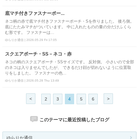
底マチ付きファスナーポー...
ネコ柄の赤で底マチ付きファスナーポーチ・Sを作りました。 後ろ側。
底にたたみマチがついています。 中に入れたものの量の分だけふくら
む形です。 ファスナーは...
ゆらりか通信 | 2026.05.29 Fri 17:05
スクエアポーチ・SS－ネコ・赤
ネコの柄のスクエアポーチ・SSサイズです。 反対側。 小さいので全部
のネコは入りませんでしたが、 できるだけ顔が切れないように位置取
りをしました。 ファスナーの色...
ゆらりか通信 | 2026.05.28 Thu 13:49
<
>
2
3
4
5
6
このテーマに最近投稿したブログ
ゆらりか通信