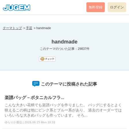
[pear_error: message="Success" code=0 mode=return level=notice
prefix="" info=""]
無料登録
ログイン
テーマトップ
手芸
handmade
handmade
このテーマのついた記事：29837件
このテーマに投稿された記事
楽譜バッグ－ボタニカルフラ...
こんな大きい花柄でも楽譜バッグを作りました。 バッグにするとよく
映えるこの柄は他にピンク系とブルー系があり、 過去のオーダーでは
いろいろな大きめバッグも作っています。 そろ...
ゆらりか通信 | 2026.06.15 Mon 18:33