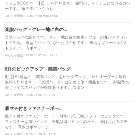
ッシュBOXカバー【2】」を作ります。 箱型のティッシュにつけるカバ
ーです。 家の中にいくつも...
ゆらりか通信 | 2026.06.08 Mon 15:56
楽譜バッグ－グレー地に白の...
楽譜バッグの紹介です。 グレー地に白の線画とブルーの丸がアクセン
トの生地。 縦型のバッグにぴったりの柄です。 裏地はブルー×白のス
トライプ。 内ポケット...
ゆらりか通信 | 2026.06.07 Sun 14:13
6月のピックアップ－楽譜バッグ
6月はA4縦型の「楽譜バッグ」をピックアップ。 セミオーダー手数料
無料で作ります！ 「楽譜バッグ」は初めて使う商品名です。 A4縦型の
同じサイズのバッグが複数あります。 スタン...
ゆらりか通信 | 2026.06.05 Fri 19:38
底マチ付きファスナーポー...
底マチ付きファスナーポーチ・Mサイズ、3色フラワーのピンクです。
ファスナーは濃いピンク、裏地は薄いピンクの水玉。 底はたたみマチ
です。 高さはポケットテ...
ゆらりか通信 | 2026.05.30 Sat 13:38