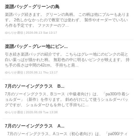
楽譜バッグ－グリーンの鳥
楽譜バッグ続きます。 グリーンの鳥柄。 この柄は他にブルーもありま
す。 2色しかなかったので教室では使わず、 製作やオーダーでいろい
ろ作る予定です。 ファスナーのフ...
ゆらりか通信 | 2026.06.13 Sat 13:17
楽譜バッグ－グレー地にピン...
引き続き楽譜バッグの紹介です。 こちらはグレー地にのピンクの花と
白い葉っぱが描かれた柄。 無彩色の中に明るいピンクが映えます。 持
ち手の長さは中間の42cm。 手持ちと肩...
ゆらりか通信 | 2026.06.11 Thu 13:17
7月のソーイングクラス B...
7月のソーイングクラス、Bコース（中級者向け）は、 「pa300/巾着シ
ョルダー」（新作）を作ります。 斜めがけにして使うショルダーバッ
グですが、 ショルダーひもを外して手持ちに...
ゆらりか通信 | 2026.06.09 Tue 13:38
7月のソーイングクラス A...
7月のソーイングクラス、Aコース（初心者向け）は、 「pa090/ティ