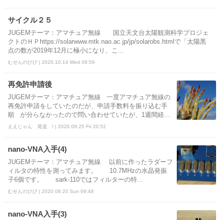
サイクル２５
JUGEMテーマ：アマチュア無線 国立天文台太陽観測科学プロジェ
クトのＨＰhttps://solarwww.mtk.nao.ac.jp/jp/solarobs.htmlで「太陽黒
点の数が2019年12月に極小になり、こ...
むせんのひび | 2020.10.14 Wed 08:59
再免許申請後
JUGEMテーマ：アマチュア無線 一度アマチュア無線の
再免許申請をしていたのだが、申請手数料を振り込む手
順 が分らなかったので問い合わせていたが、1週間経...
ええじゃん 尾道 ! | 2020.09.25 Fri 20:52
nano-VNA入手(4)
JUGEMテーマ：アマチュア無線 以前に作ったラダーフ
ィルタの特性を測ってみます。 10.7MHzの水晶発振
子6個です。 sark-110ではフィルターの特...
むせんのひび | 2020.09.20 Sun 09:48
nano-VNA入手(3)