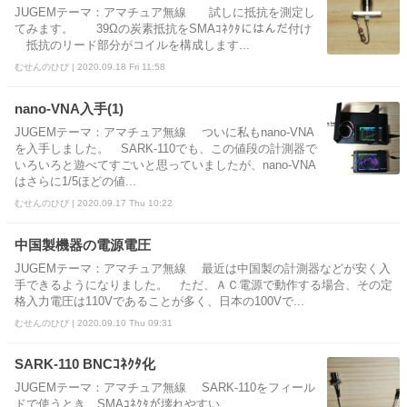
JUGEMテーマ：アマチュア無線 試しに抵抗を測定し
てみます。 39Ωの炭素抵抗をSMAｺﾈｸﾀにはんだ付け
抵抗のリード部分がコイルを構成します...
むせんのひび | 2020.09.18 Fri 11:58
nano-VNA入手(1)
JUGEMテーマ：アマチュア無線 ついに私もnano-VNA
を入手しました。 SARK-110でも、この値段の計測器で
いろいろと遊べてすごいと思っていましたが、nano-VNA
はさらに1/5ほどの値...
むせんのひび | 2020.09.17 Thu 10:22
中国製機器の電源電圧
JUGEMテーマ：アマチュア無線 最近は中国製の計測器などが安く入
手できるようになりました。 ただ、ＡＣ電源で動作する場合、その定
格入力電圧は110Vであることが多く、日本の100Vで...
むせんのひび | 2020.09.10 Thu 09:31
SARK-110 BNCｺﾈｸﾀ化
JUGEMテーマ：アマチュア無線 SARK-110をフィール
ドで使うとき、SMAｺﾈｸﾀが壊れやすい