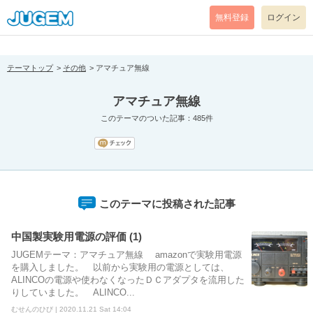
[pear_error: message="Success" code=0 mode=return level=notice
prefix="" info=""]
無料登録
ログイン
テーマトップ
その他
アマチュア無線
アマチュア無線
このテーマのついた記事：485件
このテーマに投稿された記事
中国製実験用電源の評価 (1)
JUGEMテーマ：アマチュア無線 amazonで実験用電源
を購入しました。 以前から実験用の電源としては、
ALINCOの電源や使わなくなったＤＣアダプタを流用した
りしていました。 ALINCO...
むせんのひび | 2020.11.21 Sat 14:04