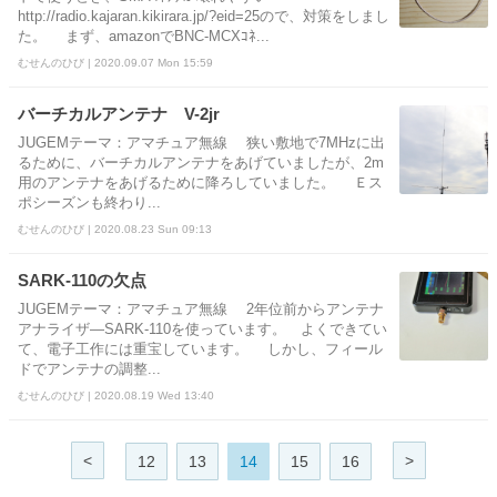
http://radio.kajaran.kikirara.jp/?eid=25ので、対策をしまし
た。 まず、amazonでBNC-MCXｺﾈ...
むせんのひび | 2020.09.07 Mon 15:59
バーチカルアンテナ V-2jr
JUGEMテーマ：アマチュア無線 狭い敷地で7MHzに出
るために、バーチカルアンテナをあげていましたが、2m
用のアンテナをあげるために降ろしていました。 Ｅス
ポシーズンも終わり...
むせんのひび | 2020.08.23 Sun 09:13
SARK-110の欠点
JUGEMテーマ：アマチュア無線 2年位前からアンテナ
アナライザ―SARK-110を使っています。 よくできてい
て、電子工作には重宝しています。 しかし、フィール
ドでアンテナの調整...
むせんのひび | 2020.08.19 Wed 13:40
<
>
12
13
14
15
16