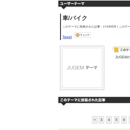
車/バイク
このテーマに投稿された記事：174395件 | このテー
Tweet
JUGE
<
3
4
5
6