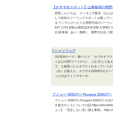
【おすすめスポット】山奥秘境の熊野牛レ
皆様こんにちは。 クシタニ大阪店（なん
して絶好のツーリングスポットが眠ってい
る ランチにぴったりな熊野付近のツーリン
647-1703 和歌山県田辺市本宮町大津荷5-3 
日 駐車場：あり（無料） 熊野大社近く熊野
Tシャツフェア
JUGEMテーマ：車/バイク 「カワサキプ
くは👆のQRコードから） ふむ🤔 とり
で、２枚買ったらオマケくれるっていうか
（白）が新入り。カワサキZ900RSモチー
ったのはライト🔦キーホ...
プジョー 309GTI ( Peugeot 309GTI )
プジョー 309GTI ( Peugeot 309GTI ) 今日のお
す最大のミスについての話 https://smoothfoxxx
ョン】『否定しない言い換え事典』 https://masakad