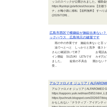
ッコのスペックが公開されました。補助金
https://kyotopi.jp/articles/
ナ」が梅小路に移転 【送料無料】 すべり
(2026/7/2時...
広島市西区で横鎌錠が施錠出来ない
ックハウス 広島地元の鍵屋です
雨の中の作業です 施錠出来ないと言
油でべとべと しっかりと洗浄 後スト
さんに確認頂いて終了 お電話あり
イン開錠 SUZUKI LETsです カ
ました。 錠前の不具合 開かない
受...
アルファロメオ ジュリア ( ALFAROMEO 
アルファロメオ ジュリア ( ALFAROMEO G
https://sapporo.yuik.net/man/59
https://yuchrszk.blogspot.com/2
かもしれない「ナラティブ・アイデンティ