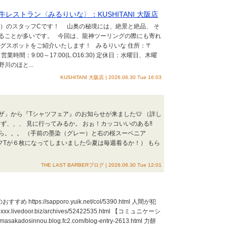
ストラン〈みるりいな〉：KUSHITANI 大阪店
ば）のスタッフCです！ 山奥の秘境には、絶景と絶品、 そ
ることが多いです。 今回は、龍神ツーリングの際にも寄れ
グスポットをご紹介いたします！ みるりいな 住所：〒
営業時間：9:00～17:00(L.O16:30) 定休日：水曜日、木曜
川のほと...
KUSHITANI 大阪店 | 2026.06.30 Tue 16:03
ラザ」から『Tシャツフェア』のお知らせが来ました👕 （詳し
あえず、、、 見に行ってみるか。 おぉ！カッコいいのある‼️
ら。。。 （手前の墨染（グレー）と右の桜スーベニア
フTが６枚になってしまいました💦夏は毎週着るか！） もら
THE LAST BARBERブログ | 2026.06.30 Tue 12:01
すすめ https://sapporo.yuik.net/col/5390.html 人間が犯
.livedoor.biz/archives/52422535.html 【コミュニケーシ
osinnou.blog.fc2.com/blog-entry-2613.html 力餅