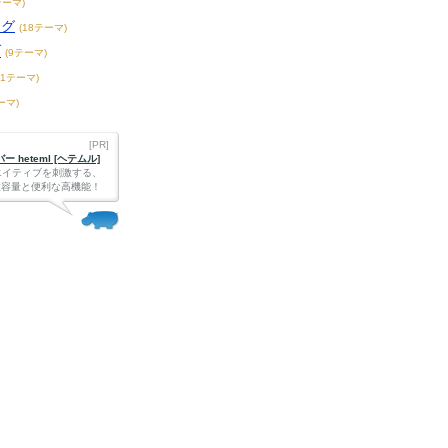
テーマ)
ング
(18テーマ)
ブ
(9テーマ)
61テーマ)
ーマ)
[PR]
 heteml [ヘテムル]
エイティブを刺激する、
Bの大容量と便利な高機能！