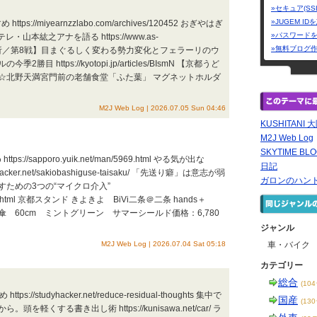
»セキュア(SS
»JUGEM I
https://miyearnzzlabo.com/archives/120452 おぎやはぎ
»パスワード
本紘之アナを語る https://www.as-
»無料ブログ
野信治のF1分析／第8戦】目まぐるしく変わる勢力変化とフェラーリのウ
ttps://kyotopi.jp/articles/BIsmN 【京都うど
☆北野天満宮門前の老舗食堂「ふた葉」 マグネットホルダ
M2J Web Log | 2026.07.05 Sun 04:46
KUSHITANI 
M2J Web Log
SKYTIME BLO
ps://sapporo.yuik.net/man/5969.html やる気が出な
日記
ker.net/sakiobashiguse-taisaku/ 「先送り癖」は意志が弱
ガロンのハン
ための3つの“マイクロ介入”
entry-2843.html 京都スタンド きよきよ BiVi二条＠二条 hands＋
 60cm ミントグリーン サマーシールド価格：6,780
ジャンル
M2J Web Log | 2026.07.04 Sat 05:18
車・バイク
カテゴリー
総合
(10
ps://studyhacker.net/reduce-residual-thoughts 集中で
国産
(13
くする書き出し術 https://kunisawa.net/car/ ラ