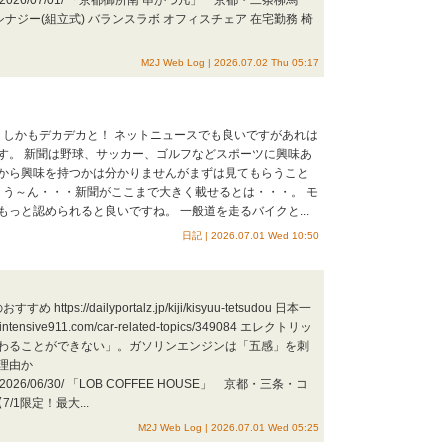
kadokami/2026/07/01/ 「京都御所南 串かつ凡」 京都・二条柳馬
ナジー(組立式) バランスラボ オフィスチェア 在宅勤務 椅
M2J Web Log | 2026.07.02 Thu 05:17
た！しかもデカデカと！ ネットニュースでも良いですがあれは
す。 新聞は野球、サッカー、ゴルフなどスポーツに興味あ
から興味を持つかは分かりませんがまずは見てもらうこと
 う～ん・・・新聞がここまで大きく載せるとは・・・。 モ
っと認められると良いですね。 一般道を走るバイクと...
日記 | 2026.07.01 Wed 10:50
 https://dailyportalz.jp/kiji/kisyuu-tetsudou 日本一
ive911.com/car-related-topics/349084 エレクトリッ
わることができない」。ガソリンエンジンは「五感」を刺
理由か
dokami/2026/06/30/ 「LOB COFFEE HOUSE」 京都・三条・コ
1限定！最大...
M2J Web Log | 2026.07.01 Wed 05:25