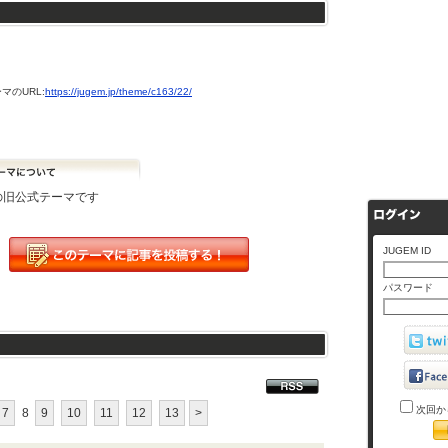
マのURL:
https://jugem.jp/theme/c163/22/
Mの旧公式テーマです
JUGEM ID
パスワード
次回か
7
8
9
10
11
12
13
>