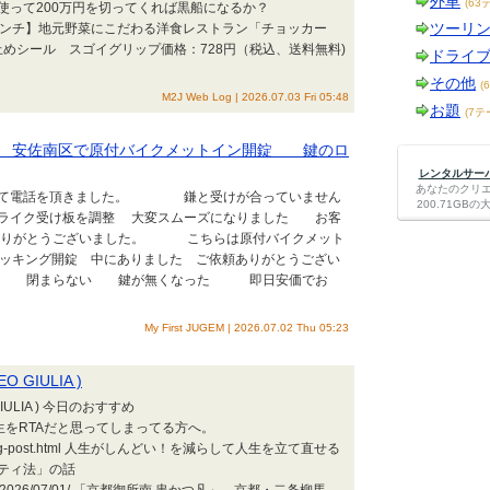
外車
(63
使って200万円を切ってくれば黒船になるか？
ツーリ
chocana 【京都ランチ】地元野菜にこだわる洋食レストラン「チョッカー
止めシール スゴイグリップ価格：728円（税込、送料無料)
ドライ
その他
(
M2J Web Log | 2026.07.03 Fri 05:48
お題
(7テ
？ 安佐南区で原付バイクメットイン開錠 鍵のロ
レンタルサーバー
あなたのクリ
って電話を頂きました。 鎌と受けが合っていません
200.71G
ライク受け板を調整 大変スムーズになりました お客
がとうございました。 こちらは原付バイクメット
ギ穴ピッキング開錠 中にありました ご依頼ありがとうござい
？ 閉まらない 鍵が無くなった 即日安価でお
My First JUGEM | 2026.07.02 Thu 05:23
GIULIA )
IULIA ) 今日のおすすめ
53.html 人生をRTAだと思ってしまってる方へ。
026/07/blog-post.html 人生がしんどい！を減らして人生を立て直せる
ティ法」の話