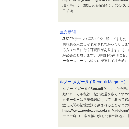
https://www.geode.co.jp/column/
場・串かつ 【90日返金保証付】バランス シ
子 在宅...
読売新聞
JUGEMテーマ：車/バイク 載ってまし
興味ある人にしか表示されなかったりしま
る方々の目に付く可能性があります。そこ
が必要だと思います。 月曜日の夕刊にも。
ータースポーツも徐々に浸透して社会的にも
ルノー メガーヌ ( Renault Megane )
ルノー メガーヌ ( Renault Megane ) 今日のおすすめ
短いローカル私鉄、紀州鉄道を歩く https://intens
クモーターは内燃機関にけして「取って代
激し人間の記憶に深く刻まれることがその
https://www.geode.co.jp/column/ka
ーヒー店 （三条京阪の少し北側の路地） 【7/