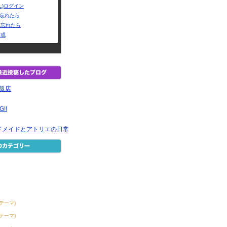
L)ログイン
Dを忘れたら
を忘れたら
作成
大阪店
G!!
ドメイドとアトリエの日常
4テーマ)
0テーマ)