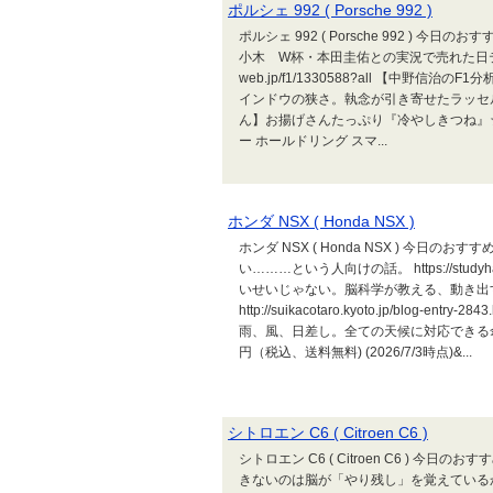
ポルシェ 992 ( Porsche 992 )
ポルシェ 992 ( Porsche 992 ) 今日のおすすめ 
小木 W杯・本田圭佑との実況で売れた日テレ・山
web.jp/f1/1330588?all 【中
インドウの狭さ。執念が引き寄せたラッセルの今季2勝目 h
ん】お揚げさんたっぷり『冷やしきつね』
ー ホールドリング スマ...
ホンダ NSX ( Honda NSX )
ホンダ NSX ( Honda NSX ) 今日のおすすめ htt
い………という人向けの話。 https://studyhac
いせいじゃない。脳科学が教える、動き出す
http://suikacotaro.kyoto.jp/blog-
雨、風、日差し。全ての天候に対応できる傘
円（税込、送料無料) (2026/7/3時点)&...
シトロエン C6 ( Citroen C6 )
シトロエン C6 ( Citroen C6 ) 今日のおすすめ htt
きないのは脳が「やり残し」を覚えているから。頭を軽