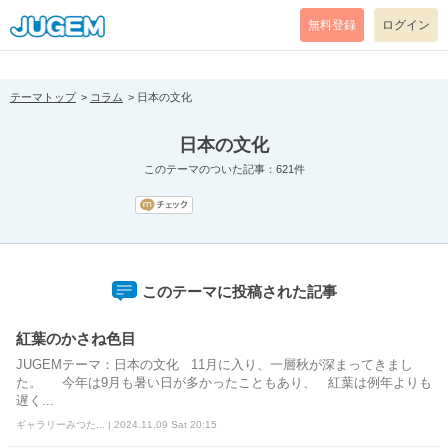
[pear_error: message="Success" code=0 mode=return level=notice
prefix="" info=""]
無料登録
ログイン
テーマトップ
コラム
日本の文化
日本の文化
このテーマのついた記事：621件
このテーマに投稿された記事
紅葉のかさね色目
JUGEMテーマ：日本の文化 11月に入り、一層秋が深まってきまし
た。 今年は9月も暑い日が多かったこともあり、 紅葉は例年よりも
遅く...
ギャラリーみつた... | 2024.11.09 Sat 20:15