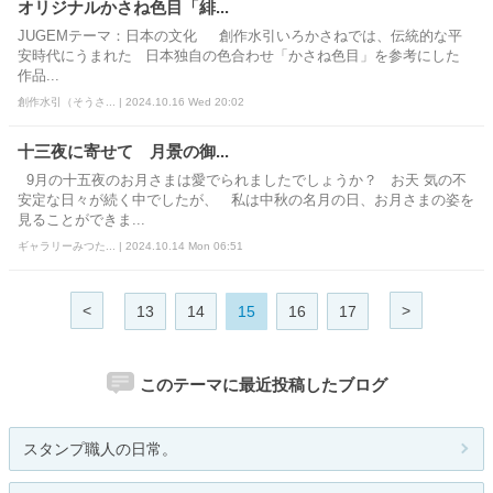
オリジナルかさね色目「緋...
JUGEMテーマ：日本の文化 創作水引いろかさねでは、伝統的な平
安時代にうまれた 日本独自の色合わせ「かさね色目」を参考にした
作品...
創作水引（そうさ... | 2024.10.16 Wed 20:02
十三夜に寄せて 月景の御...
9月の十五夜のお月さまは愛でられましたでしょうか？ お天 気の不
安定な日々が続く中でしたが、 私は中秋の名月の日、お月さまの姿を
見ることができま...
ギャラリーみつた... | 2024.10.14 Mon 06:51
<
>
13
14
15
16
17
このテーマに最近投稿したブログ
スタンプ職人の日常。