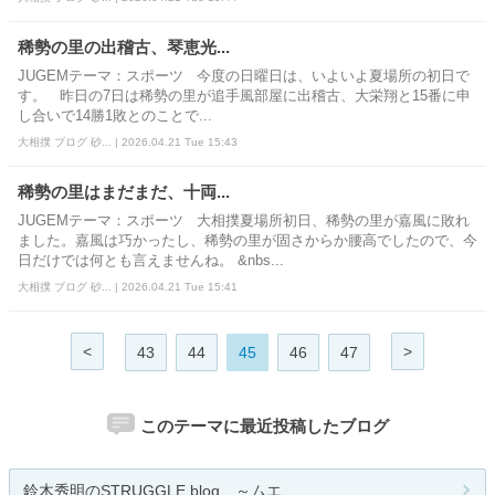
稀勢の里の出稽古、琴恵光...
JUGEMテーマ：スポーツ 今度の日曜日は、いよいよ夏場所の初日で
す。 昨日の7日は稀勢の里が追手風部屋に出稽古、大栄翔と15番に申
し合いで14勝1敗とのことで...
大相撲 ブログ 砂... | 2026.04.21 Tue 15:43
稀勢の里はまだまだ、十両...
JUGEMテーマ：スポーツ 大相撲夏場所初日、稀勢の里が嘉風に敗れ
ました。嘉風は巧かったし、稀勢の里が固さからか腰高でしたので、今
日だけでは何とも言えませんね。 &nbs...
大相撲 ブログ 砂... | 2026.04.21 Tue 15:41
<
>
43
44
45
46
47
このテーマに最近投稿したブログ
鈴木秀明のSTRUGGLE blog ～ムエ...