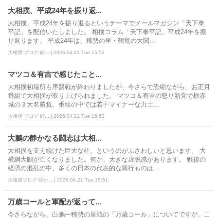
大相撲、平成24年を振り返...
大相撲、平成24年を振り返るというテーマでメールマガジン「天下泰
平記」を配信いたしました。 相撲コラム「天下泰平記」平成24年を振
り返ります。 平成24年は、稀勢の里・鶴竜の大関...
大相撲 ブログ 砂... | 2026.04.21 Tue 15:52
マツコ＆有吉で感じたこと...
大相撲初場所も序盤戦が終わりましたが、今さらで恐縮ながら、お正月
番組で大相撲が取り上げられました。 マツコ＆有吉の怒り新党で栃赤
城の３大名勝負。番組の中では若干マイナーな力士...
大相撲 ブログ 砂... | 2026.04.21 Tue 15:52
大鵬の静かなる闘志は大相...
大相撲を支え続けた巨大な柱、というのがふさわしいと思います。 大
横綱大鵬が亡くなりました。何か、大きな虚脱感があります。 戦後の
経済の混乱の中、多くの日本の代表的な興行ものは...
大相撲ブログ 砂か... | 2026.04.21 Tue 15:51
万歳コールと軍配が返って...
今さらながら、白鵬ー稀勢の里戦の「万歳コール」についてですが、こ