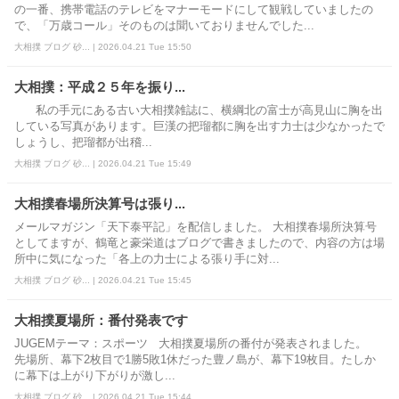
の一番、携帯電話のテレビをマナーモードにして観戦していましたの
で、「万歳コール」そのものは聞いておりませんでした...
大相撲 ブログ 砂... | 2026.04.21 Tue 15:50
大相撲：平成２５年を振り...
私の手元にある古い大相撲雑誌に、横綱北の富士が高見山に胸を出
している写真があります。巨漢の把瑠都に胸を出す力士は少なかったで
しょうし、把瑠都が出稽...
大相撲 ブログ 砂... | 2026.04.21 Tue 15:49
大相撲春場所決算号は張り...
メールマガジン「天下泰平記」を配信しました。 大相撲春場所決算号
としてますが、鶴竜と豪栄道はブログで書きましたので、内容の方は場
所中に気になった「各上の力士による張り手に対...
大相撲 ブログ 砂... | 2026.04.21 Tue 15:45
大相撲夏場所：番付発表です
JUGEMテーマ：スポーツ 大相撲夏場所の番付が発表されました。
先場所、幕下2枚目で1勝5敗1休だった豊ノ島が、幕下19枚目。たしか
に幕下は上がり下がりが激し...
大相撲 ブログ 砂... | 2026.04.21 Tue 15:44