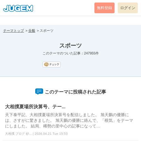
[pear_error: message="Success" code=0 mode=return level=notice
prefix="" info=""]
無料登録
ログイン
テーマトップ
全般
スポーツ
スポーツ
このテーマのついた記事：247955件
このテーマに投稿された記事
大相撲夏場所決算号、テー...
天下泰平記、大相撲夏場所決算号を配信しました。 旭天鵬の優勝に
は、さすがに驚きました。 旭天鵬の優勝に絡んで、「根気」をテーマ
にしました。 結局、稀勢の里中心の記事になって...
大相撲 ブログ 砂... | 2026.04.21 Tue 15:53