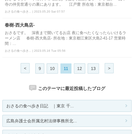
寺の仲見世通りの裏にあります。 江戸豊 所在地：東京都台...
おさるの食べ歩き... | 2023.05.20 Sat 07:57
春樹-西大島店-
おさるです。 深夜まで開いてるお店 夜に食べたくなったらいけるラ
ーメン店 春樹-西大島店- 所在地：東京都江東区大島2-41-17 営業時
間：...
おさるの食べ歩き... | 2023.05.16 Tue 05:56
<
>
9
10
11
12
13
このテーマに最近投稿したブログ
おさるの食べ歩き日記 ｜東京 千...
広島弁護士会所属北村法律事務所北...