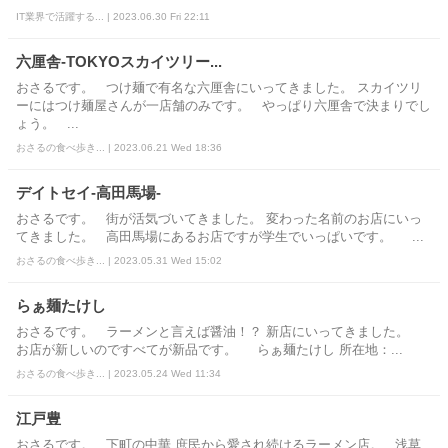
IT業界で活躍する... | 2023.06.30 Fri 22:11
六厘舎-TOKYOスカイツリー...
おさるです。 つけ麺で有名な六厘舎にいってきました。 スカイツリ
ーにはつけ麺屋さんが一店舗のみです。 やっぱり六厘舎で決まりでし
ょう。 ...
おさるの食べ歩き... | 2023.06.21 Wed 18:36
デイトセイ-高田馬場-
おさるです。 街が活気づいてきました。 変わった名前のお店にいっ
てきました。 高田馬場にあるお店ですが学生でいっぱいです。 ...
おさるの食べ歩き... | 2023.05.31 Wed 15:02
らぁ麺たけし
おさるです。 ラーメンと言えば醤油！？ 新店にいってきました。
お店が新しいのですべてが新品です。 らぁ麺たけし 所在地：...
おさるの食べ歩き... | 2023.05.24 Wed 11:34
江戸豊
おさるです。 下町の中華 庶民から愛され続けるラーメン店。 浅草