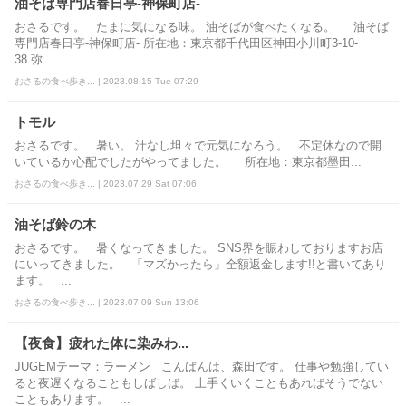
油そば専門店春日亭-神保町店-
おさるです。 たまに気になる味。 油そばが食べたくなる。 油そば
専門店春日亭-神保町店- 所在地：東京都千代田区神田小川町3-10-
38 弥...
おさるの食べ歩き... | 2023.08.15 Tue 07:29
トモル
おさるです。 暑い。 汁なし坦々で元気になろう。 不定休なので開
いているか心配でしたがやってました。 所在地：東京都墨田...
おさるの食べ歩き... | 2023.07.29 Sat 07:06
油そば鈴の木
おさるです。 暑くなってきました。 SNS界を賑わしておりますお店
にいってきました。 「マズかったら」全額返金します!!と書いてあり
ます。 ...
おさるの食べ歩き... | 2023.07.09 Sun 13:06
【夜食】疲れた体に染みわ...
JUGEMテーマ：ラーメン こんばんは、森田です。 仕事や勉強してい
ると夜遅くなることもしばしば。 上手くいくこともあればそうでない
こともあります。 ...