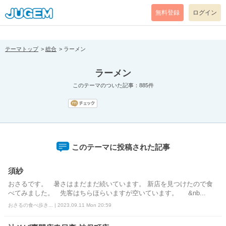
[pear_error: message="Success" code=0 mode=return level=notice
prefix="" info=""]
無料登録
ログイン
テーマトップ
総合
ラーメン
ラーメン
このテーマのついた記事：885件
このテーマに投稿された記事
須紗
おさるです。 暑さはまだまだ続いています。 新店を見つけたので食
べてみました。 先客はちらほらいますが空いています。 &nb...
おさるの食べ歩き... | 2023.09.11 Mon 20:59