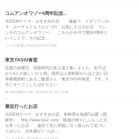
コムアンオワゾー4周年記念...
JUGEMテーマ：おすすめの店 鎌倉で、イタリアンの
ラ・ルーチェともうひとつの お気に入りのお店、フレ
ンチのコムアンオワゾー。 こちらが今月で開店4周年と
いうことで、その記念...
バッカス礼賛 | 2013.08.09 Fri 13:46
東京YASAI食堂
先週の金曜日、高校時代の友人達と集いました。女子ば
かり4人の楽しいひと時。場所は人形町駅からほど近い日
本橋堀留町にあるご飯屋さん「東京YASAI食堂」です。3
月にオープンしたばかりとい...
凛々亭の徒然２４時 | 2013.08.06 Tue 15:58
最近行ったお店
JUGEMテーマ：おすすめの店 串料理＆地酒Tuu通（西
新井） http://www.tuu2.com/ 映画の帰りにふらっと立
ち寄ったお店。 遠目で見た外観に引っ張られて近づい
てみたら 日本酒がいっぱい...
バッカス礼賛 | 2013.06.11 Tue 07:05