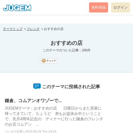
[pear_error: message="Success" code=0 mode=return level=notice
prefix="" info=""]
無料登録
ログイン
テーマトップ
フレンチ
おすすめの店
おすすめの店
このテーマのついた記事：295件
このテーマに投稿された記事
鎌倉、コムアンオワゾーで...
JUGEMテーマ：おすすめの店 日曜日からまた実家に
帰ってきていて、ちょうど 弟もお盆休み中ということ
で、先月4周年記念の ディナーに行った鎌倉のフレンチ
のお店コムアン ...
バッカス礼賛 | 2013.08.29 Thu 23:34