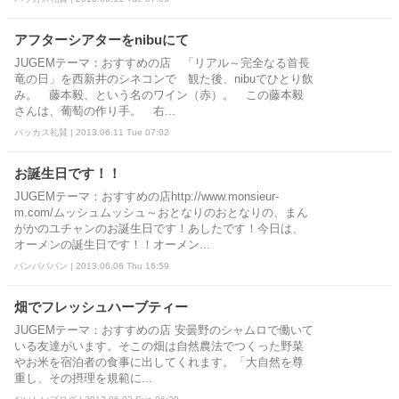
アフターシアターをnibuにて
JUGEMテーマ：おすすめの店 「リアル～完全なる首長
竜の日」を西新井のシネコンで 観た後、nibuでひとり飲
み。 藤本毅、という名のワイン（赤）。 この藤本毅
さんは、葡萄の作り手。 右...
バッカス礼賛 | 2013.06.11 Tue 07:02
お誕生日です！！
JUGEMテーマ：おすすめの店http://www.monsieur-
m.com/ムッシュムッシュ～おとなりのおとなりの、まん
がかのユチャンのお誕生日です！あしたです！今日は、
オーメンの誕生日です！！オーメン...
パンパパパン | 2013.06.06 Thu 16:59
畑でフレッシュハーブティー
JUGEMテーマ：おすすめの店 安曇野のシャムロで働いて
いる友達がいます。そこの畑は自然農法でつくった野菜
やお米を宿泊者の食事に出してくれます。「大自然を尊
重し、その摂理を規範に...