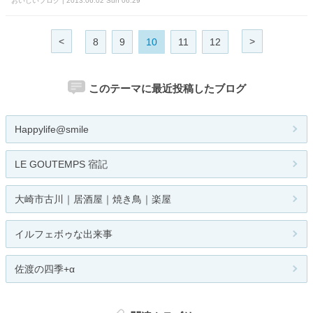
おいしいブログ | 2013.06.02 Sun 06:29
<
>
8
9
10
11
12
このテーマに最近投稿したブログ
Happylife@smile
LE GOUTEMPS 宿記
大崎市古川｜居酒屋｜焼き鳥｜楽屋
イルフェボゥな出来事
佐渡の四季+α