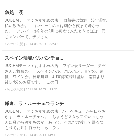
魚処 渓
JUGEMテーマ：おすすめの店 西新井の魚処 渓で暑気
払い飲み会。 （いやーこの日は朝から夜まで暑かっ
た） メンバーは今年の2月に初めて来たときとほぼ 同
じメンバーで、チヅさん...
バッカス礼賛 | 2013.08.29 Thu 23:30
スペイン酒場バルパンチョ...
JUGEMテーマ：おすすめの店 ワイン会リーダー、チヅ
さんご推薦の、 スペインバル、バルパンチョでの、遠
征 ワイン会。神奈川県、JR東海道線辻堂駅 南口より
徒歩4分のお店です。 この日...
バッカス礼賛 | 2013.08.29 Thu 23:25
鎌倉、ラ・ルーチェでランチ
JUGEMテーマ：おすすめの店 バーベキューから日をお
かず、ラ・ルーチェへ。 ちょうどスタッフのいっちゃ
んに母から渡すものが あって、それだけ渡して帰るつ
もりでお店に行った ら、ラッ...
バッカス礼賛 | 2013.08.09 Fri 13:51