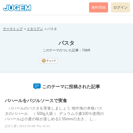
[pear_error: message="Success" code=0 mode=return level=notice
prefix="" info=""]
無料登録
ログイン
テーマトップ
イタリアン
パスタ
パスタ
このテーマのついた記事：739件
このテーマに投稿された記事
バハールをバジルソースで実食
バハールのパスタを実食しましょう 地中海の本格パス
タのバハール （ 500g入袋 ） デュラム小麦100％使用の
バハールは小麦の味が楽しめる1.55mmの太さ。 し...
ぱすた屋 | 2012.03.08 Thu 11:21