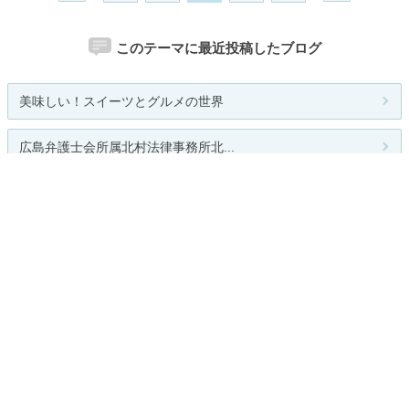
このテーマに最近投稿したブログ
美味しい！スイーツとグルメの世界
広島弁護士会所属北村法律事務所北...
行列のできない法律相談所北村弁護...
SKYTIME BLOG!!
でえくの娘 職人エステティシャン...
関連カテゴリー
総合
ランチ
お酒
和食
フレンチ