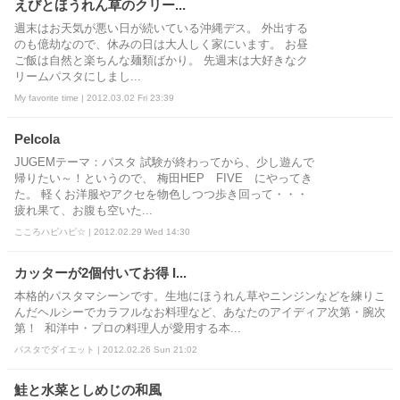
えびとほうれん草のクリー...
週末はお天気が悪い日が続いている沖縄デス。 外出する
のも億劫なので、休みの日は大人しく家にいます。 お昼
ご飯は自然と楽ちんな麺類ばかり。 先週末は大好きなク
リームパスタにしまし...
My favorite time | 2012.03.02 Fri 23:39
Pelcola
JUGEMテーマ：パスタ 試験が終わってから、少し遊んで
帰りたい～！というので、 梅田HEP FIVE にやってき
た。 軽くお洋服やアクセを物色しつつ歩き回って・・・
疲れ果て、お腹も空いた...
こころハピハピ☆ | 2012.02.29 Wed 14:30
カッターが2個付いてお得 I...
本格的パスタマシーンです。生地にほうれん草やニンジンなどを練りこ
んだヘルシーでカラフルなお料理など、あなたのアイディア次第・腕次
第！ 和洋中・プロの料理人が愛用する本...
パスタでダイエット | 2012.02.26 Sun 21:02
鮭と水菜としめじの和風