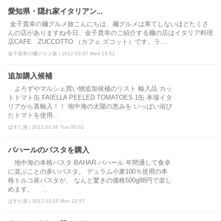
愛知県・隠れ家イタリアン...
金子貴幸の麺グルメ旅こんにちは、麺グルメは果てしないほどたくさ
んの店がありますね今日、金子貴幸のご紹介する麺の店はイタリア料理
店CAFE ZUCCOTTO （カフェ ズコット）です。ラ...
金子貴幸の麺グルメ旅 | 2012.03.07 Wed 15:51
追加購入候補
よろずやマルシェ買い物追加候補のリスト 輸入品 カッ
トトマト缶 FAIELLA PEELED TOMATOES 1缶 本場イタ
リアから直輸入！！ 地中海の太陽の恵みを いっぱい浴び
たトマトを使用...
ぱすた屋 | 2012.03.06 Tue 00:01
バハールのパスタを購入
地中海の本格パスタ BAHAR バハール 年間通して食卓
に並ぶことの多いパスタ。 デュラム小麦100％使用の本
格トルコ産パスタが、 なんと驚きの価格500g88円で楽し
めます。 ...
ぱすた屋 | 2012.03.05 Mon 23:57