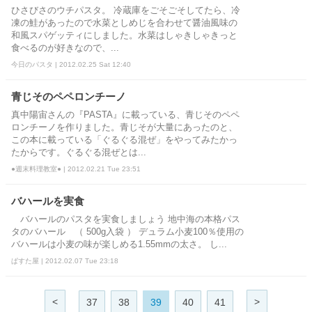
ひさびさのウチパスタ。 冷蔵庫をごそごそしてたら、冷
凍の鮭があったので水菜としめじを合わせて醤油風味の
和風スパゲッティにしました。水菜はしゃきしゃきっと
食べるのが好きなので、...
今日のパスタ | 2012.02.25 Sat 12:40
青じそのペペロンチーノ
真中陽宙さんの『PASTA』に載っている、青じそのペペ
ロンチーノを作りました。青じそが大量にあったのと、
この本に載っている「ぐるぐる混ぜ」をやってみたかっ
たからです。ぐるぐる混ぜとは...
●週末料理教室● | 2012.02.21 Tue 23:51
バハールを実食
バハールのパスタを実食しましょう 地中海の本格パス
タのバハール （ 500g入袋 ） デュラム小麦100％使用の
バハールは小麦の味が楽しめる1.55mmの太さ。 し...
ぱすた屋 | 2012.02.07 Tue 23:18
<
>
37
38
39
40
41