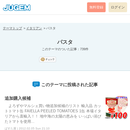
[pear_error: message="Success" code=0 mode=return level=notice
prefix="" info=""]
無料登録
ログイン
テーマトップ
イタリアン
パスタ
パスタ
このテーマのついた記事：739件
このテーマに投稿された記事
追加購入候補
よろずやマルシェ買い物追加候補のリスト 輸入品 カッ
トトマト缶 FAIELLA PEELED TOMATOES 1缶 本場イタ
リアから直輸入！！ 地中海の太陽の恵みを いっぱい浴び
たトマトを使用...
ぱすた屋 | 2012.02.05 Sun 21:10