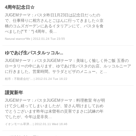
4周年記念日☆
JUGEMテーマ：パスタ昨日1月23日は記念日だったの
で、仕事帰りに相方さんとごはんに行ってきました☆京
橋のコムズガーデンにあるイタリアンにて、パスタを食
べました(*´∇｀*) 4周年。長...
Natural stance*life | 2012.01.24 Tue 23:55
ゆであげ生パスタルッコル...
JUGEMテーマ：パスタJUGEMテーマ：美味しく愉しく外ご飯 五香の
ロータリーの中にあります、ゆであげ生パスタのお店、ルッコルニーア
に行きました。営業時間。サラダとピザのメニュー。と...
柏市：不動産会社“... | 2012.01.24 Tue 16:22
謹賀新年
JUGEMテーマ：パスタJUGEMテーマ：料理教室 年が明
けて少し経ってしまいましたが、皆さん明けましておめ
でとうございます昨年は未曽有の災害でまさに試練の年
でしたが、今年は是非良...
イオンモール草津... | 2012.01.11 Wed 16:46