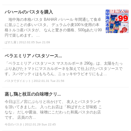
バハールのパスタを購入
地中海の本格パスタ BAHAR バハール 年間通して食卓
に並ぶことの多いパスタ。 デュラム小麦100％使用の本
格トルコ産パスタが、 なんと驚きの価格、500gあたり99
円で楽しめます。 ...
ぱすた屋 | 2012.02.05 Sun 21:09
ベラエミリア パスタソース...
「ベラエミリア パスタソース マスカルポーネ 290g」は、太陽をたっ
ぷりあびたトマトにマスカルポーネを加えて仕上げたパスタソースで
す。スパゲッティはもちろん、ニョッキやラビオリにもよ...
パスタでダイエット | 2012.01.31 Tue 21:56
蒸し鶏と枝豆の白味噌クリ...
今日は三ノ宮にぶらりと出かけて、 友人とパスタランチ
を頂いてきました。 入ったお店は「和ぱすたと甘味処 こ
なな」 だしや醤油、味噌にこだわった和風パスタのお店
です。 店員の方...
今日のパスタ | 2012.01.29 Sun 22:45