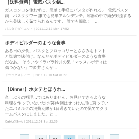
［送料無料］電気パスタ鍋...
ガスコンロを使わずに、簡単で手軽にパスタが作れる♪ 電気パスタ
鍋 パスタタワー 誰でも簡単アルンデンテ。容器の中で麺が対流する
から美味しく茹でられるんです。 誰でも簡単！ ...
パスタでダイエット | 2011.12.12 Mon 17:52
ボディビルダーのような食事
ある日の夕食。パスタとブロッコリーとささみをトマト
と塩麹で味付け。なんだかボディビルダーのような食事
だなあ。 そういやドラバラ鈴井の巣「マッスルボディは
傷つかない」で鈴井さんが...
ドラッグストアで... | 2011.12.10 Sat 01:53
【Dinner】ホタテとほうれ...
久しぶりの料理…ではありません。お見せできるような
料理を作っていないだけ(笑)今回はせっけん用に買ってい
たエバミルクの消費期限が1日過ぎていたので慌ててクリ
ームパスタにしました。と...
Cubic@Style | 2011.12.03 Sat 22:39