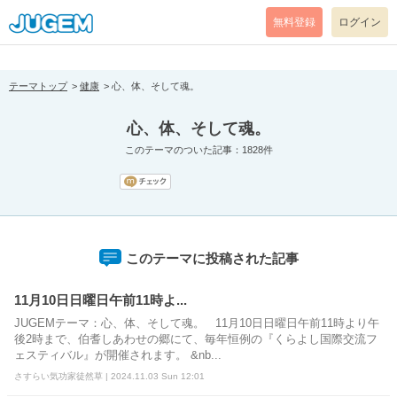
[pear_error: message="Success" code=0 mode=return level=notice
prefix="" info=""]
無料登録
ログイン
テーマトップ
健康
心、体、そして魂。
心、体、そして魂。
このテーマのついた記事：1828件
このテーマに投稿された記事
11月10日日曜日午前11時よ...
JUGEMテーマ：心、体、そして魂。 11月10日日曜日午前11時より午
後2時まで、伯耆しあわせの郷にて、毎年恒例の『くらよし国際交流フ
ェスティバル』が開催されます。 &nb...
さすらい気功家徒然草 | 2024.11.03 Sun 12:01