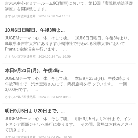
吉未来中心セミナールーム9C(和室)において、第13回『実践気功法基礎
講座』を開講致します。 ...
さすらい気功家徒然草 | 2024.09.28 Sat 14:51
10月6日日曜日、午後3時よ...
JUGEMテーマ：心、体、そして魂。 10月6日日曜日、午後3時より、
鳥取県倉吉市大宮にあります小鴨神社で行われる秋季大祭において、
Pranaで奉納演奏を行います。 ...
さすらい気功家徒然草 | 2024.09.24 Tue 19:59
本日9月23日(月)、午後2時...
JUGEMテーマ：心、体、そして魂。 本日9月23日(月)、午後2時より
午後7時まで、汽水空港さんにて、簡易施術を行っています。 一回
3,000円です。 ...
さすらい気功家徒然草 | 2024.09.23 Mon 09:32
明日9月5日より20日まで、...
JUGEMテーマ：心、体、そして魂。 明日9月5日より20日まで、イン
ドネシア西部ジャワへ修行に参ります。 その間、業務はお休みとさせ
て頂きます。 ...
さすらい気功家徒然草 | 2024.09.04 Wed 18:58