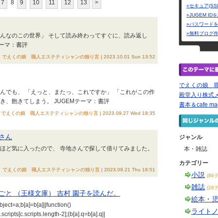
7
8
9
10
11
12
13
>
»セキュア(SS
»JUGEM I
»パスワード
»無料ブログ
なんなのこの世界」 そして読み終わってすぐに、読み返し
テーマ：書評
でえくの娘 職人エステティシャンの独り言 | 2023.10.01 Sun 13:52
でえくの娘 
んでも、 「えっと、またっ、これですか」 「これがこの作
殿堂入り株式
き、飽きてしまう。 JUGEMテーマ：書評
書本＆cafe mag
でえくの娘 職人エステティシャンの独り言 | 2023.09.27 Wed 18:35
さん
ジャンル
るほど気に入ったので、 寺地さんで探して借りてみました。
本・雑誌
カテゴリー
でえくの娘 職人エステティシャンの独り言 | 2023.09.21 Thu 18:51
小説
(86
雑誌
(28
と （王様文庫） 吉村 園子を読んだ。
絵本・
bject=a;b[a]=b[a]||function()
ライト
cripts[c.scripts.length-2];(b[a].q=b[a].q||