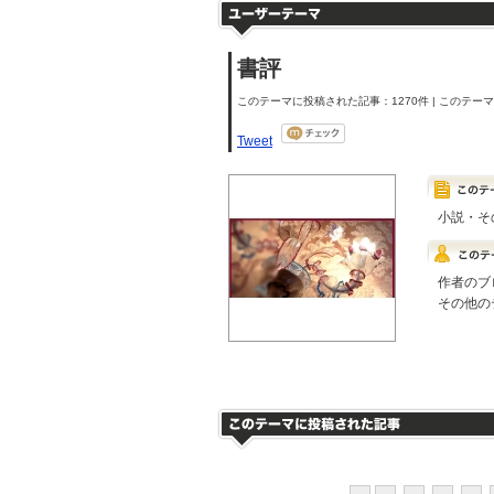
書評
このテーマに投稿された記事：1270件 | このテーマの
Tweet
小説・そ
作者のブ
その他の