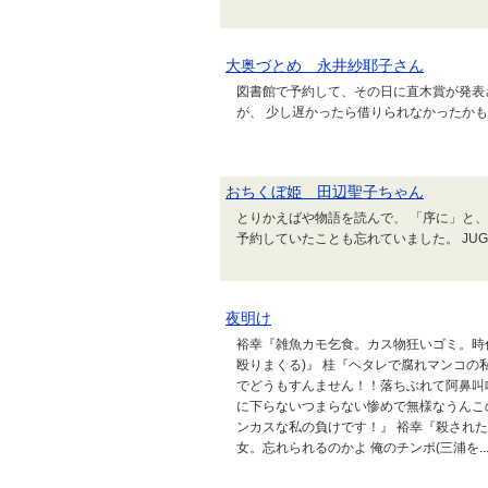
大奥づとめ 永井紗耶子さん
図書館で予約して、その日に直木賞が発表
が、 少し遅かったら借りられなかったかも
おちくぼ姫 田辺聖子ちゃん
とりかえばや物語を読んで、 「序に」と
予約していたことも忘れていました。 JU
夜明け
裕幸『雑魚カモ乞食。カス物狂いゴミ。時
殴りまくる)』 桂『ヘタレで腐れマンコの
でどうもすんません！！落ちぶれて阿鼻叫
に下らないつまらない惨めで無様なうんこ
ンカスな私の負けです！』 裕幸『殺され
女。忘れられるのかよ 俺のチンポ(三浦を..