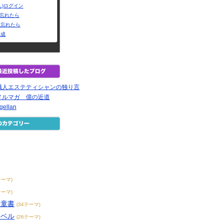
L)ログイン
Dを忘れたら
を忘れたら
作成
職人エステティシャンの独り言
メルマガ 億の近道
ellan
テーマ)
テーマ)
児童書
(34テーマ)
ノベル
(26テーマ)