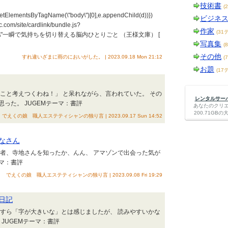
技術書
(
.getElementsByTagName(\"body\")[0],e.appendChild(d))})
ビジネ
c.com/site/cardlink/bundle.js?
作家
(31
flink({\"n\":\"一瞬で気持ちを切り替える脳内ひとりごと （王様文庫） [
写真集
(
その他
すれ違いざまに雨のにおいがした。 | 2023.09.18 Mon 21:12
(
お題
(17
こと考えつくわね！」 と呆れながら、言われていた。 その
レンタルサーバー
った。 JUGEMテーマ：書評
あなたのクリ
200.71G
でえくの娘 職人エステティシャンの独り言 | 2023.09.17 Sun 14:52
なさん
作者、寺地さんを知ったか、んん、 アマゾンで出会った気が
ーマ：書評
でえくの娘 職人エステティシャンの独り言 | 2023.09.08 Fri 19:29
日記
っすら「字が大きいな」とは感じましたが、 読みやすいかな
JUGEMテーマ：書評