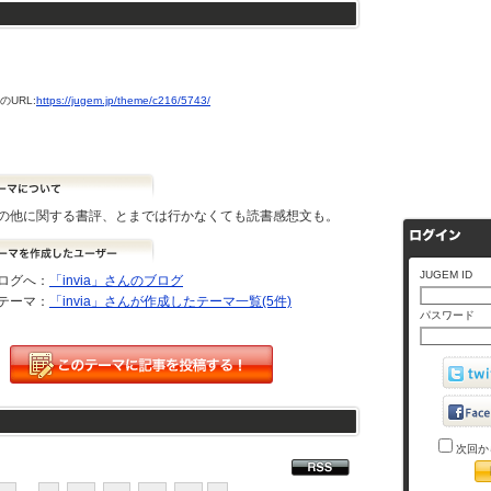
URL:
https://jugem.jp/theme/c216/5743/
の他に関する書評、とまでは行かなくても読書感想文も。
JUGEM ID
ログへ：
「invia」さんのブログ
テーマ：
「invia」さんが作成したテーマ一覧(5件)
パスワード
次回か