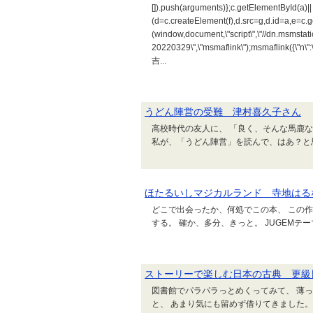
[]).push(arguments)};c.getElementById(a)||
(d=c.createElement(f),d.src=g,d.id=a,e=c
(window,document,\"script\",\"//dn.msmstati
20220329\",\"msmaflink\");msma
吉...
うどん陣営の受難 津村喜久子さん
高校時代の友人に、 「良く、そんな馬鹿な
私が、「うどん陣営」を読んで、はあ？と思
ほたるいしマジカルランド 寺地はる
どこで出会ったか、何処でこの本、 この
する。 確か、多分、きっと。 JUGEMテ
ストーリーで楽しむ日本の古典 更級
図書館でパラパラっとめくってみて、 薄
と、 あまり気にも留めず借りてきました。 