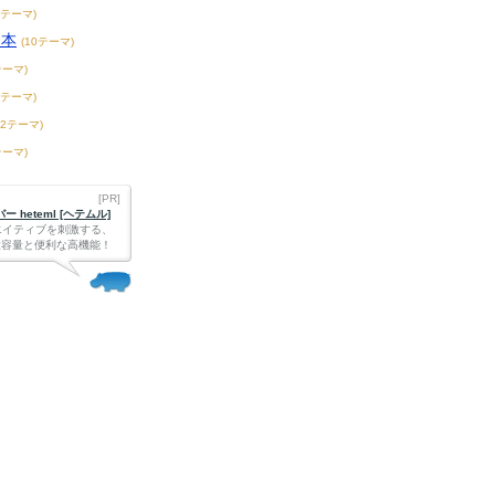
2テーマ)
ス本
(10テーマ)
テーマ)
8テーマ)
72テーマ)
テーマ)
[PR]
 heteml [ヘテムル]
エイティブを刺激する、
Bの大容量と便利な高機能！