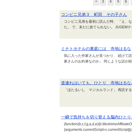
<
3
4
5
6
コンビニ兄弟３ 町田 その子さん
コンビニ兄弟を最初に読んだ時、 「え、
た。 で、未だに捨てられない。 JUGEM
ミナトホテルの裏庭には 寺地はるな
気に入った作家さんが見つかり、 続けて読
家さんのお約束なのか」 同じような話が続
道連れはいても、ひとり 寺地はるな
「ほたるいし マジカルランド」 再読す
一瞬で気持ちを切り替える脳内ひとりご
(function(b,c,f,g,a,d,e){b.MoshimoAffiliateO
{arguments.currentScript=c.currentScript||c.s