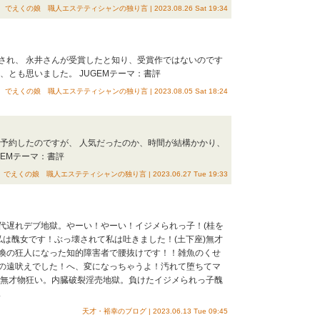
でえくの娘 職人エステティシャンの独り言 | 2023.08.26 Sat 19:34
され、 永井さんが受賞したと知り、受賞作ではないのです
、とも思いました。 JUGEMテーマ：書評
でえくの娘 職人エステティシャンの独り言 | 2023.08.05 Sat 18:24
、予約したのですが、 人気だったのか、時間が結構かかり、
GEMテーマ：書評
でえくの娘 職人エステティシャンの独り言 | 2023.06.27 Tue 19:33
代遅れデブ地獄。やーい！やーい！イジメられっ子！(桂を
私は醜女です！ぶっ壊されて私は吐きました！(土下座)無才
喚の狂人になった知的障害者で腰抜けです！！雑魚のくせ
の遠吠えでした！へ、変になっちゃうよ！汚れて堕ちてマ
た無才物狂い。内臓破裂淫売地獄。負けたイジメられっ子醜
.
天才・裕幸のブログ | 2023.06.13 Tue 09:45