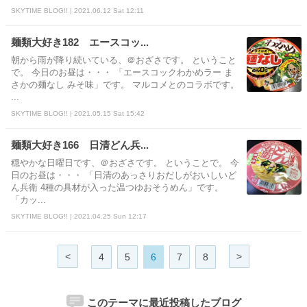
SKYTIME BLOG!! | 2021.06.12 Sat 12:11
麺類大好き182 エースコッ...
朝から雨が降り続いている、＠おざさです。 ということ
で。 今日のお昼は・・・ 「エースコックわかめラー ま
さかの麺なし みそ味」です。 マルコメとのコラボです。
...
SKYTIME BLOG!! | 2021.05.15 Sat 15:42
麺類大好き166 日清どん兵...
穏やかな日曜日です、＠おざさです。 ということで。 今
日のお昼は・・・ 「日清のあっさりおだしがおいしいど
ん兵衛 4種の具材が入った温つゆおそうめん」です。
「カッ...
SKYTIME BLOG!! | 2021.04.25 Sun 12:17
<
>
4
5
6
7
8
このテーマに最近投稿したブログ