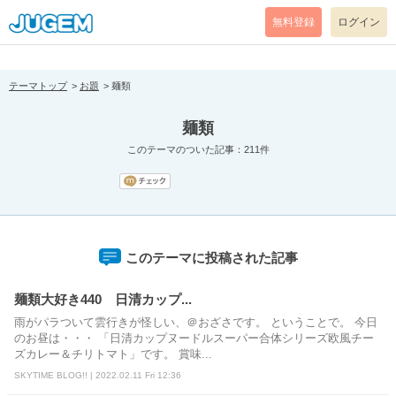
[pear_error: message="Success" code=0 mode=return level=notice
prefix="" info=""]
無料登録
ログイン
テーマトップ
お題
麺類
麺類
このテーマのついた記事：211件
このテーマに投稿された記事
麺類大好き440 日清カップ...
雨がパラついて雲行きが怪しい、＠おざさです。 ということで。 今日
のお昼は・・・ 「日清カップヌードルスーパー合体シリーズ欧風チー
ズカレー＆チリトマト」です。 賞味...
SKYTIME BLOG!! | 2022.02.11 Fri 12:36