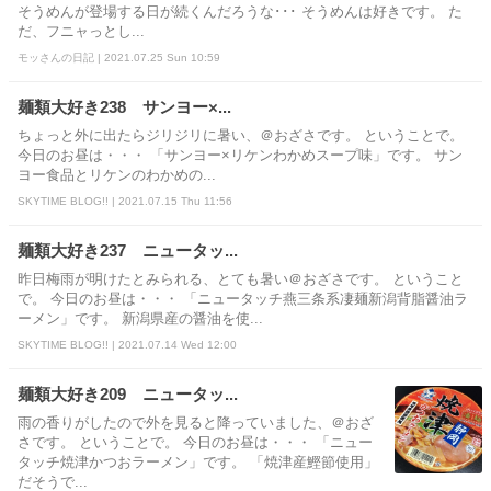
そうめんが登場する日が続くんだろうな･･･ そうめんは好きです。 た
だ、フニャっとし...
モッさんの日記 | 2021.07.25 Sun 10:59
麺類大好き238 サンヨー×...
ちょっと外に出たらジリジリに暑い、＠おざさです。 ということで。
今日のお昼は・・・ 「サンヨー×リケンわかめスープ味」です。 サン
ヨー食品とリケンのわかめの...
SKYTIME BLOG!! | 2021.07.15 Thu 11:56
麺類大好き237 ニュータッ...
昨日梅雨が明けたとみられる、とても暑い＠おざさです。 ということ
で。 今日のお昼は・・・ 「ニュータッチ燕三条系凄麺新潟背脂醤油ラ
ーメン」です。 新潟県産の醤油を使...
SKYTIME BLOG!! | 2021.07.14 Wed 12:00
麺類大好き209 ニュータッ...
雨の香りがしたので外を見ると降っていました、＠おざ
さです。 ということで。 今日のお昼は・・・ 「ニュー
タッチ焼津かつおラーメン」です。 「焼津産鰹節使用」
だそうで...