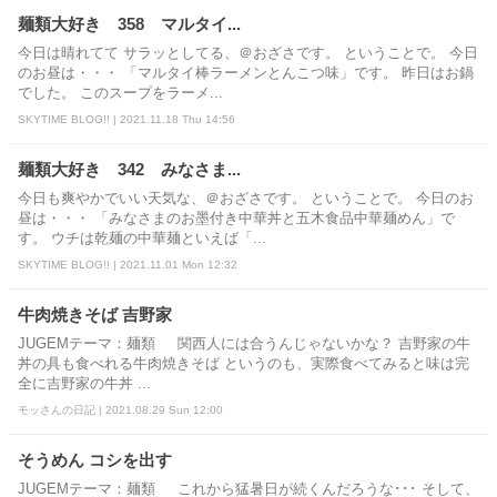
麺類大好き 358 マルタイ...
今日は晴れてて サラッとしてる、＠おざさです。 ということで。 今日
のお昼は・・・ 「マルタイ棒ラーメンとんこつ味」です。 昨日はお鍋
でした。 このスープをラーメ...
SKYTIME BLOG!! | 2021.11.18 Thu 14:56
麺類大好き 342 みなさま...
今日も爽やかでいい天気な、＠おざさです。 ということで。 今日のお
昼は・・・ 「みなさまのお墨付き中華丼と五木食品中華麺めん」で
す。 ウチは乾麺の中華麺といえば「...
SKYTIME BLOG!! | 2021.11.01 Mon 12:32
牛肉焼きそば 吉野家
JUGEMテーマ：麺類 関西人には合うんじゃないかな？ 吉野家の牛
丼の具も食べれる牛肉焼きそば というのも、実際食べてみると味は完
全に吉野家の牛丼 ...
モッさんの日記 | 2021.08.29 Sun 12:00
そうめん コシを出す
JUGEMテーマ：麺類 これから猛暑日が続くんだろうな･･･ そして、