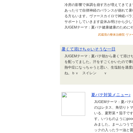
冷房の影響で体調を崩す方が増えてきてま
あったりで自律神経のバランスが崩れて暑
る方もいます。ヴァースカイロで神経バラ
サポートしていきます盆休み明けから少し
JUGEMテーマ：夏バテ健康健康のために
武蔵境の整体治療院 ヴァースカ
暑くて溶けちゃいそうな一日
JUGEMテーマ：夏バテ朝から暑くて溶
を配ってました。汗をすごくかいたので事
熱中症になっちゃうと思い、生塩飴を適度
ね。ｂｖ スイレン ｖ
夏バテ対策メニュー♪
JUGEMテーマ：夏バ
のはレタス、角切りト
いる、夏野菜＊茄子で
す。いつものようにgood
みました。まーふつうで
ックの入ったラー油と