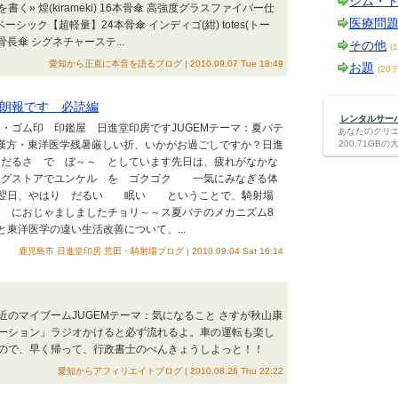
ジム・
 煌(kirameki) 16本骨傘 高強度グラスファイバー仕
医療問
 ベーシック【超軽量】24本骨傘 インディゴ(紺) totes(トー
8本骨長傘 シグネチャーステ...
その他
(
愛知から正直に本音を語るブログ | 2010.09.07 Tue 18:49
お題
(20
朗報です 必読編
レンタルサーバー
・ゴム印 印鑑屋 日進堂印房ですJUGEMテーマ：夏バテ
あなたのクリ
・漢方・東洋医学残暑厳しい折、いかがお過ごしですか？日進
200.71G
けだるさ で ぼ～～ としています先日は、疲れがなかな
ッグストアでユンケル を ゴクゴク 一気にみなぎる体
ぞ翌日、やはり だるい 眠い ということで、騎射場
 におじゃましましたチョリ～～ス夏バテのメカニズム8
と東洋医学の違い生活改善について、...
鹿児島市 日進堂印房 荒田・騎射場ブログ | 2010.09.04 Sat 16:14
最近のマイブームJUGEMテーマ：気になること さすが秋山康
ーション」ラジオかけると必ず流れるよ。車の運転も楽し
ので、早く帰って、行政書士のべんきょうしよっと！！
愛知からアフィリエイトブログ | 2010.08.26 Thu 22:22