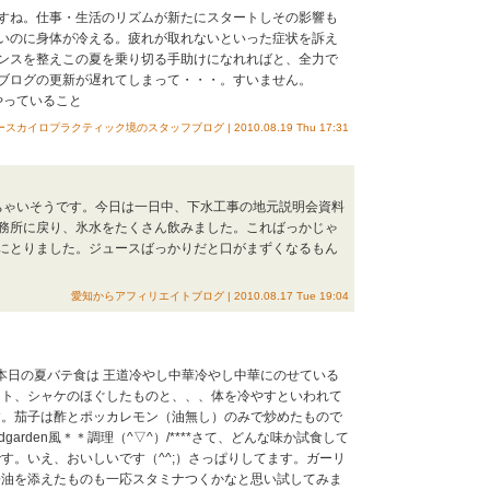
すね。仕事・生活のリズムが新たにスタートしその影響も
いのに身体が冷える。疲れが取れないといった症状を訴え
ンスを整えこの夏を乗り切る手助けになれればと、全力で
ブログの更新が遅れてしまって・・・。すいません。
やっていること
イロプラクティック境のスタッフブログ | 2010.08.19 Thu 17:31
けちゃいそうです。今日は一日中、下水工事の地元説明会資料
務所に戻り、氷水をたくさん飲みました。こればっかじゃ
にとりました。ジュースばっかりだと口がまずくなるもん
愛知からアフィリエイトブログ | 2010.08.17 Tue 19:04
テ本日の夏バテ食は 王道冷やし中華冷やし中華にのせている
マト、シャケのほぐしたものと、、、体を冷やすといわれて
す。茄子は酢とポッカレモン（油無し）のみで炒めたもので
garden風＊＊調理（^▽^）/****さて、どんな味か試食して
す。いえ、おいしいです（^^;）さっぱりしてます。ガーリ
醤油を添えたものも一応スタミナつくかなと思い試してみま