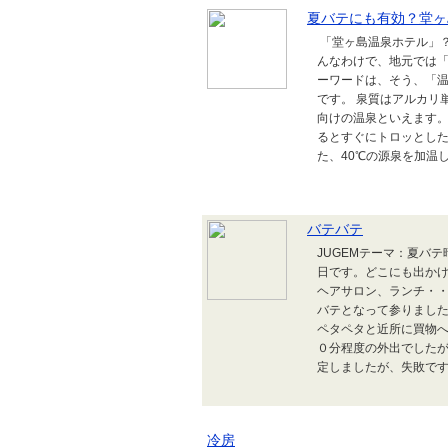
夏バテにも有効？堂ヶ
「堂ヶ島温泉ホテル」？
んなわけで、地元では「
ーワードは、そう、「
です。 泉質はアルカリ
向けの温泉といえます。
るとすぐにトロッとした
た、40℃の源泉を加温し
バテバテ
JUGEMテーマ：夏
日です。どこにも出か
ヘアサロン、ランチ・
バテとなって参りまし
ペタペタと近所に買物
０分程度の外出でした
定しましたが、失敗で
冷房