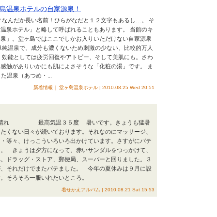
島温泉ホテルの自家源泉！
なんだか長い名前！ひらがなだと１２文字もあるし…。 そ
温泉ホテル」と略して呼ばれることもあります。 当館のキ
温泉」。堂ヶ島ではここでしかお入りいただけない自家源泉
単純温泉で、成分も濃くないため刺激の少ない、比較的万人
 効能としては疲労回復やアトピー、そして美肌にも。さわ
感触がありいかにも肌によさそうな「化粧の湯」です。 ま
た温泉（あつめ・...
新着情報｜ 堂ヶ島温泉ホテル | 2010.08.25 Wed 20:51
バテ晴れ 最高気温３５度 暑いです。きょうも猛暑
けたくない日々が続いております。それなのにマッサージ、
・・等々、けっこういろいろ出かけています。さすがにバテ
た。 きょうは夕方になって、赤いサンダルをつっかけて、
へ。ドラッグ・ストア、郵便局、スーパーと回りました。３
が、それだけでまたバテました。 今年の夏休みは９月に設
す。そろそろ一服いれたいところ。
着せかえアルバム | 2010.08.21 Sat 15:53