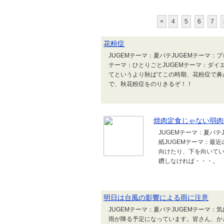
<
4
5
6
7
花粉症
JUGEMテーマ：夏バテJUGEMテーマ：
テーマ：ひとりごとJUGEMテーマ：ダイ
てというより秋ばてこの時期、花粉症で鼻
で、秋花粉症をのりきるぞ！！
焼肉定食じゃない弱肉
JUGEMテーマ：夏バテ
紙JUGEMテーマ：最
向けたり、下を向いて
鑽しなければ・・・。
明日は台風の影響による雨に注意
JUGEMテーマ：夏バテJUGEMテーマ
雨が降る予定になっています。皆さん、か