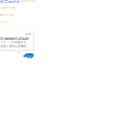
トレーニング
(23テーマ)
題
(43テーマ)
185テーマ)
テーマ)
[PR]
 heteml [ヘテムル]
エイティブを刺激する、
Bの大容量と便利な高機能！