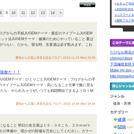
»セキュア(SS
»JUGEM I
8
9
10
11
12
13
14
>
»パスワード
»無料ブログ
ブログからの手紙JUGEMテーマ：最近のマイブームJUGEM
エット法JUGEMテーマ：健康のためにやっていること 夏ば
がつらい、だから、寝る時、生姜湯は必ず飲みます。これ
たけなお商店
愛知から正直に本音を語るブログ | 2010.11.10 Wed 20:06
chimyoのblog
下流極貧貧民
Make my 
強食だ！！
http://mrmqi4
JUGEMテーマ：ひとりごとJUGEMテーマ：ブログからの手
近のマイブームJUGEMテーマ：気になること仕事で敵に背を
いたら、やられちゃうぜいつでも戦闘開始できるよう日々研
ジャンル
健康・医療
愛知から正直に本音を語るブログ | 2010.10.04 Mon 19:34
カテゴリー
健康
(63
：気になること 明日の名古屋は１５：００ころ、２０ｍｍ/ｈ
闘病
(14
さの準備や、雨かぜの防備を万全にしてください。カラー