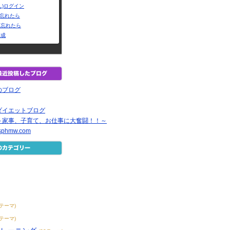
L)ログイン
Dを忘れたら
を忘れたら
作成
のブログ
ダイエットブログ
day～家事、子育て、お仕事に大奮闘！！～
ysphmw.com
7テーマ)
7テーマ)