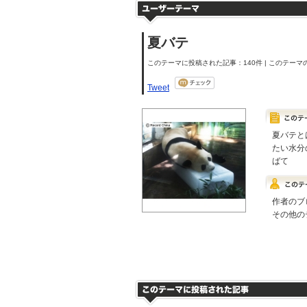
夏バテ
このテーマに投稿された記事：140件 | このテーマの
Tweet
夏バテと
たい水分
ばて
作者のブ
その他の