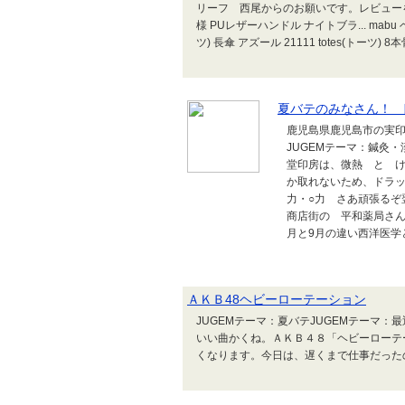
リーフ 西尾からのお願いです。レビューを書く»
様 PUレザーハンドル ナイトブラ... mabu
ツ) 長傘 アズール 21111 totes(トーツ) 
夏バテのみなさん！ 
鹿児島県鹿児島市の実印
JUGEMテーマ：鍼灸
堂印房は、微熱 と 
か取れないため、ドラ
力・○力 さあ頑張る
商店街の 平和薬局さん
月と9月の違い西洋医学
ＡＫＢ48ヘビーローテーション
JUGEMテーマ：夏バテJUGEMテーマ：
いい曲かくね。ＡＫＢ４８「ヘビーローテ
くなります。今日は、遅くまで仕事だった