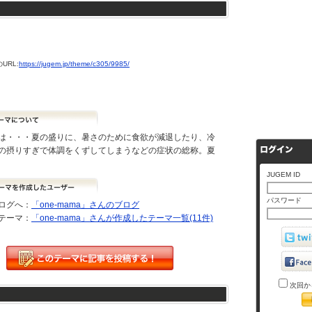
URL:
https://jugem.jp/theme/c305/9985/
は・・・夏の盛りに、暑さのために食欲が減退したり、冷
の摂りすぎで体調をくずしてしまうなどの症状の総称。夏
JUGEM ID
パスワード
ログへ：
「one-mama」さんのブログ
テーマ：
「one-mama」さんが作成したテーマ一覧(11件)
次回か