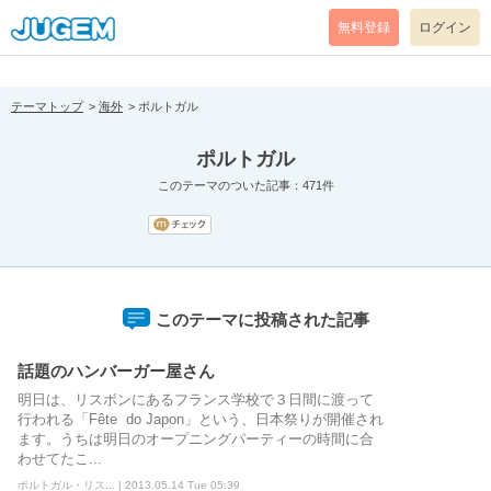
[pear_error: message="Success" code=0 mode=return level=notice
prefix="" info=""]
無料登録
ログイン
テーマトップ
海外
ポルトガル
ポルトガル
このテーマのついた記事：471件
このテーマに投稿された記事
話題のハンバーガー屋さん
明日は、リスボンにあるフランス学校で３日間に渡って
行われる「Fête do Japon」という、日本祭りが開催され
ます。うちは明日のオープニングパーティーの時間に合
わせてたこ...
ポルトガル・リス... | 2013.05.14 Tue 05:39