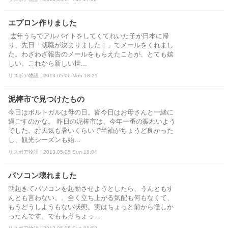
エプロン作りました
去年うちでアルバイトをしてくてれいた子が日本に帰
り、先日「就職が決まりました！」てメールをくれまし
た。わざわざ報告のメールをもらえたことが、とても嬉
しい。これから新しい世...
リスボア物語 | 2013.05.06 Mon 18:21
泥棒市で見つけたもの
今日はポルトガルは母の日。皆今日はお母さんと一緒に
過ごすのかな。 昨日の泥棒市は、今年一番の賑わいよう
でした。お天気も暑いくらいで半袖がちょうど良かった
し、観光シーズンも始...
リスボア物語 | 2013.05.05 Sun 18:04
パソコン壊れました
朝起きてパソコンを起動させようとしたら、うんともす
んとも言わない。。全く立ち上がる気配も何もなくて、
もうどうしようもない状態。実はちょっと前から怪しか
ったんです。でももうちょっ...