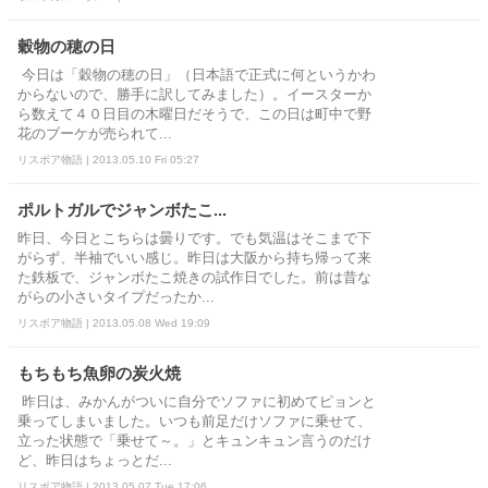
穀物の穂の日
今日は「穀物の穂の日」（日本語で正式に何というかわ
からないので、勝手に訳してみました）。イースターか
ら数えて４０日目の木曜日だそうで、この日は町中で野
花のブーケが売られて...
リスボア物語 | 2013.05.10 Fri 05:27
ポルトガルでジャンボたこ...
昨日、今日とこちらは曇りです。でも気温はそこまで下
がらず、半袖でいい感じ。昨日は大阪から持ち帰って来
た鉄板で、ジャンボたこ焼きの試作日でした。前は昔な
がらの小さいタイプだったか...
リスボア物語 | 2013.05.08 Wed 19:09
もちもち魚卵の炭火焼
昨日は、みかんがついに自分でソファに初めてピョンと
乗ってしまいました。いつも前足だけソファに乗せて、
立った状態で「乗せて～。」とキュンキュン言うのだけ
ど、昨日はちょっとだ...
リスボア物語 | 2013.05.07 Tue 17:06