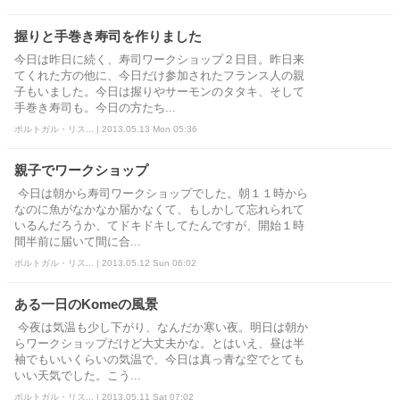
握りと手巻き寿司を作りました
今日は昨日に続く、寿司ワークショップ２日目。昨日来
てくれた方の他に、今日だけ参加されたフランス人の親
子もいました。今日は握りやサーモンのタタキ、そして
手巻き寿司も。今日の方たち...
ポルトガル・リス... | 2013.05.13 Mon 05:36
親子でワークショップ
今日は朝から寿司ワークショップでした。朝１１時から
なのに魚がなかなか届かなくて、もしかして忘れられて
いるんだろうか、てドキドキしてたんですが、開始１時
間半前に届いて間に合...
ポルトガル・リス... | 2013.05.12 Sun 06:02
ある一日のKomeの風景
今夜は気温も少し下がり、なんだか寒い夜。明日は朝か
らワークショップだけど大丈夫かな。とはいえ、昼は半
袖でもいいくらいの気温で、今日は真っ青な空でとても
いい天気でした。こう...
ポルトガル・リス... | 2013.05.11 Sat 07:02