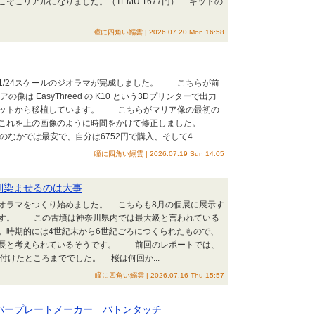
そこリアルになりました。（TEMU 1677円） キットの
瞳に四角い鰯雲 | 2026.07.20 Mon 16:58
1/24スケールのジオラマが完成しました。 こちらが前
 EasyThreed の K10 という3Dプリンターで出力
キットから移植しています。 こちらがマリア像の最初の
。これを上の画像のように時間をかけて修正しました。
なかでは最安で、自分は6752円で購入、そして4...
瞳に四角い鰯雲 | 2026.07.19 Sun 14:05
馴染ませるのは大事
ジオラマをつくり始めました。 こちらも8月の個展に展示す
です。 この古墳は神奈川県内では最大級と言われている
。時期的には4世紀末から6世紀ごろにつくられたもので、
の長と考えられているそうです。 前回のレポートでは、
付けたところまででした。 桜は何回か...
瞳に四角い鰯雲 | 2026.07.16 Thu 15:57
ンバープレートメーカー バトンタッチ