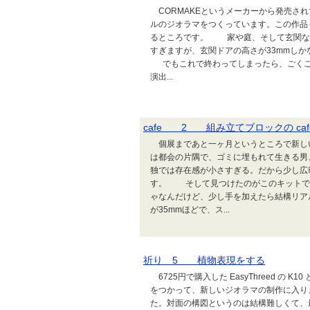
CORMAKEというメーカーから発売され
ルのジオラマをつくっています。この作品
るところです。 家や庭、そして玄関など
すぎますが、玄関ドアの高さが33mmしか
でもこれで終わってしまったら、ごくご
演出...
cafe 2 組み立てブロックの ca
個展まであと一ヶ月というところで新し
は都会の片隅で、ゴミに埋もれて生きる男、
独では存在感が小さすぎる。だから少し広
す。 そして見つけたのがこのキットです
ゃなんだけど、少し手を加えたら結構リア
が35mmほどで、ス...
祈り 5 植物表現をする
6725円で購入した EasyThreed の 
をつかって、新しいジオラマの制作に入
た。対面の構図というのは結構難しくて、