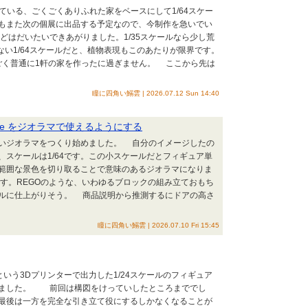
ている、ごくごくありふれた家をベースにして1/64スケー
もまた次の個展に出品する予定なので、今制作を急いでい
はだいたいできあがりました。1/35スケールなら少し荒
ない1/64スケールだと、植物表現もこのあたりが限界です。
く普通に1軒の家を作ったに過ぎません。 ここから先は
瞳に四角い鰯雲 | 2026.07.12 Sun 14:40
fe をジオラマで使えるようにする
いジオラマをつくり始めました。 自分のイメージしたの
スケールは1/64です。この小スケールだとフィギュア単
範囲な景色を切り取ることで意味のあるジオラマになりま
。REGOのような、いわゆるブロックの組み立ておもち
ルに仕上がりそう。 商品説明から推測するにドアの高さ
瞳に四角い鰯雲 | 2026.07.10 Fri 15:45
K10 という3Dプリンターで出力した1/24スケールのフィギュア
りました。 前回は構図をけっていしたところまででし
最後は一方を完全な引き立て役にするしかなくなることが