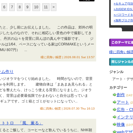
»セキュア(SS
6
7
8
9
10
11
>
»JUGEM I
»パスワード
»無料ブログ
たと、少し前にお伝えしました。 この作品は、郊外の明
ジしたものなので、それに相応しい景色の中で撮影してき
、丹沢の山々を背景に田んぼの真ん中で撮影です。 ジ
ールは1/64、ベースになっている家はCORMAKEというメー
 807円） ...
瞳に四角い鰯
瞳に四角い鰯雲 | 2026.08.01 Sat 13:57
テム作り
ジャンル
いジオラマをつくり始めました。 時間がないので、背景
アート・デ
ちゃを利用します。 建物自体は「まあまあ見られる」と
カテゴリー
どを整えたら、けっこう使える背景になりました。ジオラ
創作
く、背景は必要最低限でかまわないと自分は思っていま
(14
ュアです。ゴミ箱とゴミがセットになってい...
アート
(
瞳に四角い鰯雲 | 2026.07.30 Thu 16:13
広告・C
インテ
 トトロ 「風、薫る」
映像
(13
くるとご飯して、コーヒーなど飲んでいるうちに、NHK朝
webデ