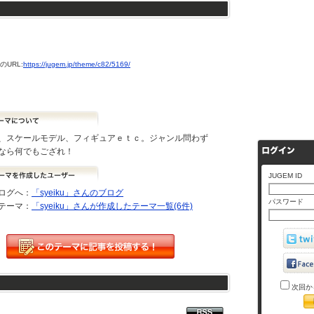
URL:
https://jugem.jp/theme/c82/5169/
、スケールモデル、フィギュアｅｔｃ。ジャンル問わず
なら何でもござれ！
JUGEM ID
ログへ：
「syeiku」さんのブログ
パスワード
テーマ：
「syeiku」さんが作成したテーマ一覧(6件)
次回か