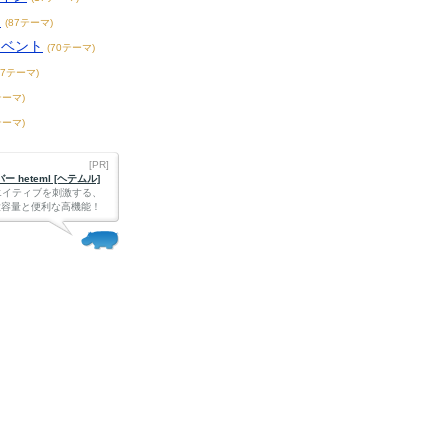
ト
(87テーマ)
イベント
(70テーマ)
47テーマ)
テーマ)
テーマ)
[PR]
 heteml [ヘテムル]
エイティブを刺激する、
Bの大容量と便利な高機能！