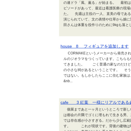
の連ドラ「風、薫る」が始まる。 最初は
ピソードがあって、最近は看護医療の現場
た。 先週は主役の一人、直美の母である
演じられていて、文の表情や仕草から娘に
田さんは体重を役作りのために9kgも落とした
house 8 フィギュアを追加します
CORMAKEというメーカーから発売され
ルのジオラマをつくっています。こちらも
てきました。 ごく普通の家なのだけど
の小さな祠があるということです。 そう
ではない。もしかしたらここに住む家族は
&nb...
cafe 3 紅葉 一様にリアルで
個展まであと一ヶ月というところで新し
は都会の片隅でゴミに埋もれて生きる男、ス
では存在感が小さすぎる。だから少し広範
す。 これが現状です。背後の建物はR