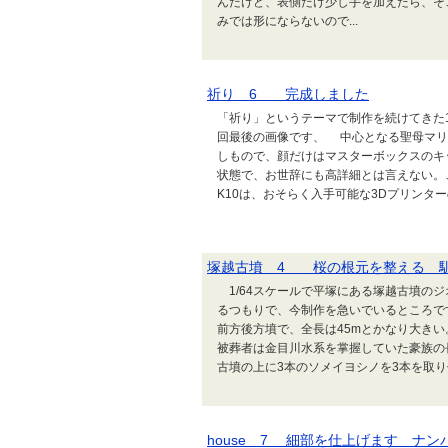
んだけど、表側だけ少し手を加えたら、そこ
みでは形にならないので...
祈り 6 完成しました
「祈り」というテーマで制作を続けてきた
回最後の画像です、 中心となる聖母マリアの像は
しもので、顔だけはマスターボックスの
状態で、お世辞にも高詳細とは言えない
K10は、おそらく入手可能な3Dプリンターの
塚越古墳 4 桜の根元を整える 
1/64スケールで平塚にある塚越古墳の
るつもりで、今制作を急いでいるところ
前方後方墳で、全長は45mとかなり大きい
被葬者は金目川水系を掌握していた豪族
古墳の上に3本のソメイヨシノを3本を取り
house 7 細部を仕上げます ナ