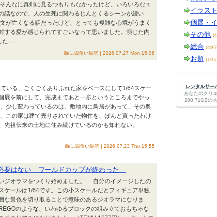
そんなに真剣に見るつもりもなかったけど、いろいろなエ
イラス
の話なので、人の生死に関わるじんとくるシーンが続い
個展・
文が亡くなる話だったけど、とっても複雑な心境がうまく
対する愛が感じられてすごいなって思いました。演じた内
その他
(
...
総合
(49
瞳に四角い鰯雲 | 2026.07.27 Mon 15:06
お題
(10
レンタルサーバー
ている、ごくごくありふれた家をベースにして1/64スケー
あなたのクリ
個展を前にして、完成まであと一歩というところまでやっ
200.71G
、少し変わっているのは、敷地内に鳥居があって、その奥
、この家は建て売りされていた物件を、ぽんと買ったわけ
、先祖伝来の土地に住み続けているのかも知れない。
瞳に四角い鰯雲 | 2026.07.23 Thu 15:55
ある必要はない ワールドカップが終わった
いジオラマをつくり始めました。 自分のイメージしたの
ケールは1/64です。この小スケールだとフィギュア単独
囲な景色を切り取ることで意味のあるジオラマになりま
EGOのような、いわゆるブロックの組み立ておもちゃな