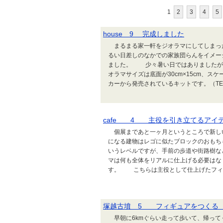
1
2
3
4
5
house 9 完成しました
まるまる家一軒をジオラマにしてしまっ
るい日差しのなかでの家族団らんをイメー
ました。 少々暑い日ではありましたが
オラマサイズは底面が30cm×15cm、スケ
カーから発売されているキットです。（TEMU
cafe 4 主役を引き立てるアイ
個展まであと一ヶ月というところで新し
になる建物はレゴに似たブロックのおも
いうレベルですが、手前の歩道や街路樹な
マは何も全体をリアルに仕上げる必要はな
す。 こちらは主役として仕上げたフィギ
塚越古墳 5 フィギュアをつくる
早朝に6kmぐらい走って歩いて、帰って