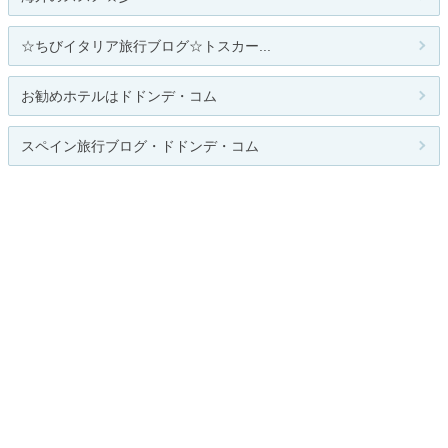
☆ちびイタリア旅行ブログ☆トスカー...
お勧めホテルはドドンデ・コム
スペイン旅行ブログ・ドドンデ・コム
SLIPER BLOG
人気のテーマ
習い事・資格・講座
関連カテゴリー