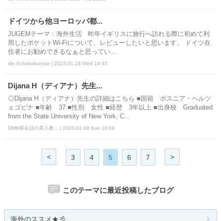
ドイツから他ヨーロッパ都...
JUGEMテーマ：海外生活 昨年イギリスに旅行へ訪れる際に初めて利
用したポケットWi-Fiについて、レビューしたいと思います。 ドイツ在
住者にお勧めできるなぁと思ってい...
die Schokokuesse | 2023.01.18 Wed 19:45
Dijana H（ディアナ）先生...
◎Dijana H（ディアナ）先生の詳細はこちら ■国籍 ボスニア・ヘルツ
ェゴビナ ■年齢 37 ■性別 女性 ■経歴 3年以上 ■出身校 Graduated
from the State University of New York, C...
DMM英会話の美人教... | 2023.01.08 Sun 10:08
<
>
3
4
5
6
7
このテーマに最近投稿したブログ
海外のススメ★彡