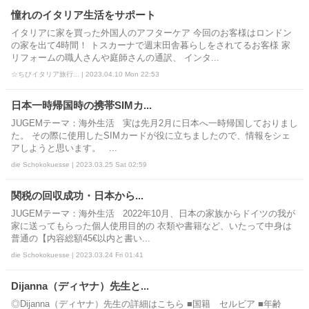
憧れのイタリア生活をサポート
イタリアに家を買った外国人のアフターケア 今回のお客様はロンドン
の家を出て4時間！ トスカーナで週末田舎暮らしをされてるお客様 家
リフォームの職人さんや庭師さんの通訳、 インタ...
☆ちびイタリア旅行... | 2023.04.10 Mon 22:53
日本一時帰国時の携帯SIMカ...
JUGEMテーマ：海外生活 実は先月2月に日本へ一時帰国しておりまし
た。 その際に使用したSIMカードが役に立ちましたので、情報をシェ
アしようと思います。 ...
die Schokokuesse | 2023.03.25 Sat 02:59
関税の回収成功・日本から...
JUGEMテーマ：海外生活 2022年10月、日本の家族からドイツの我が
家に送ってもらった個人使用目的の 衣類や書籍など、いたって中身は
普通の【内容総額45€以内と書い...
die Schokokuesse | 2023.03.24 Fri 01:41
Dijanna（ディヤナ）先生と...
◎Dijanna（ディヤナ）先生の詳細はこちら ■国籍 セルビア ■年齢