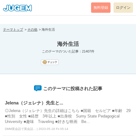
[pear_error: message="Success" code=0 mode=return level=notice
prefix="" info=""]
無料登録
ログイン
テーマトップ
その他
海外生活
海外生活
このテーマのついた記事：21407件
このテーマに投稿された記事
Jelena（ジェレナ）先生と...
◎Jelena（ジェレナ）先生の詳細はこちら ■国籍 セルビア ■年齢 29
■性別 女性 ■経歴 3年以上 ■出身校 Sumy State Pedagogical
University ■趣味 Traveling ■好きな映画 Be...
DMM英会話で英会話... | 2023.05.19 Fri 05:14