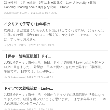
28 ■性別 女性 ■経歴 3年以上 ■出身校 Law University ■趣味
Dancing, reading books ■好きな映画 Titanic...
DMM英会話の美人教... | 2023.03.13 Mon 05:07
イタリアで子育て♪お年頃の...
次男は、まだ普通に母ちゃんとお出かけしてくれますが、 兄ちゃんは
14歳のお年頃 10年前はココで鳩を追いかけまわしてたのに… 今で
は、すっかりお兄さん ...
☆ちびイタリア旅行... | 2023.02.03 Fri 19:28
【保存・随時更新版】ドイ...
JUGEMテーマ：海外生活 先日、ドイツで就職活動をし始めた旨をブ
ログに書きました。 希望は、日本で働いてきたのと同様に「事務職」
希望です。 日本では、Excel中心...
die Schokokuesse | 2023.01.22 Sun 02:31
ドイツでの就職活動・Linke...
JUGEMテーマ：海外生活 今週からドイツでの就職活動が活発になっ
てきたので、経過を綴っていこうと思います。 まず新年早々に、日本
人の就職カウンセラーさんに...
die Schokokuesse | 2023.01.19 Thu 21:28