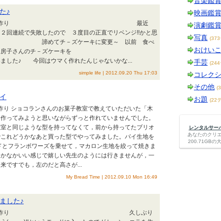
音楽鑑
た♪
映画鑑
テーマ：お菓子作り 最近
演劇鑑
２回連続で失敗したので ３度目の正直でリベンジ!!かと思
写真
(37
てチ－ズケーキに変更～ 以前 食べ
おけい
ルトハウス房子さんのチ－ズケーキを
ました♪ 今回はウマく作れたんじゃないかな...
手芸
(24
simple life | 2012.09.20 Thu 17:03
コレク
その他
(
イ
お題
(22
子作り ショコランさんのお菓子教室で教えていただいた「木
」作ってみようと思いながらずっと作れていませんでした。
教室と同じような型を持ってなくて，前から持ってたブリオ
レンタルサーバー
あなたのクリ
でこれどうかなあと買った型でやってみました。パイ生地を
200.71G
ドとフランボワーズを乗せて，マカロン生地を絞って焼きま
なかなかいい感じで嬉しい先生のようには行きませんが，一
来ですでも，左のだと高さが...
My Bread Time | 2012.09.10 Mon 16:49
ました♪
テーマ：お菓子作り 久しぶり