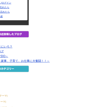
L)ログイン
Dを忘れたら
を忘れたら
作成
なにいろ？
ログ
DO～
day～家事、子育て、お仕事に大奮闘！！～
8テーマ)
テーマ)