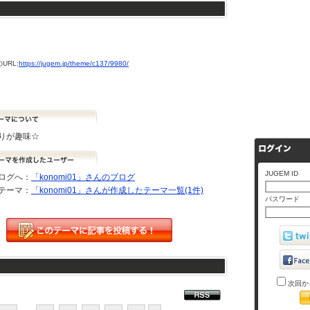
URL:
https://jugem.jp/theme/c137/9980/
りが趣味☆
JUGEM ID
ログへ：
「konomi01」さんのブログ
テーマ：
「konomi01」さんが作成したテーマ一覧(1件)
パスワード
次回か