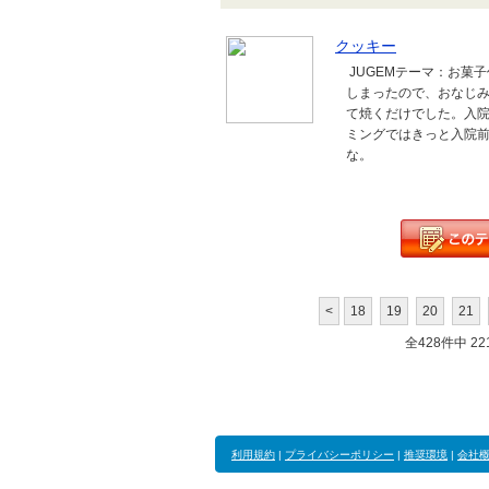
クッキー
JUGEMテーマ：お菓
しまったので、おなじみ
て焼くだけでした。入
ミングではきっと入院前
な。
<
18
19
20
21
全428件中 221
利用規約
|
プライバシーポリシー
|
推奨環境
|
会社