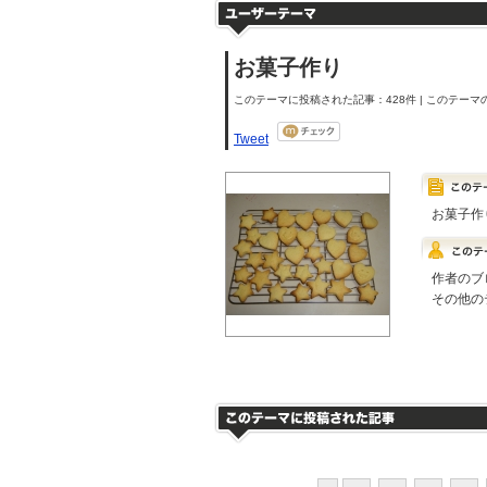
お菓子作り
このテーマに投稿された記事：428件 | このテーマの
Tweet
お菓子作
作者のブ
その他の