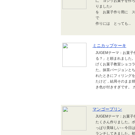
に ヨシッお菓子を作ろ
りました♪ イ
を お菓子作り用に 
で 100ｇも
作りには とっても...
ミニカップケーキ
JUGEMテーマ：お菓
る？」と頼まれました
げくお菓子教室ショコ
た。抹茶バージョンと
れたときにフィリング
たけど，結局そのまま
き色が付きすぎです。 ガ
マンゴープリン
JUGEMテーマ：お菓
たくさん作りました。
っぱり美味しい～今日
ランチしてきました。