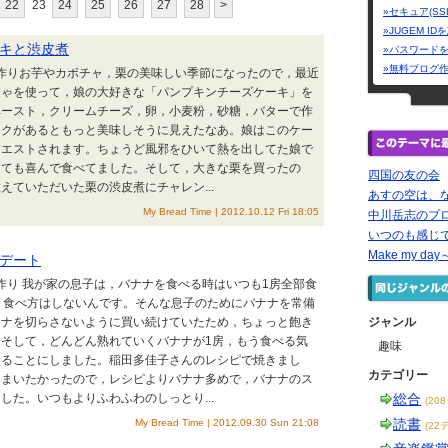
22
23
24
25
26
27
28
>
»セキュア(SS
»JUGEM I
キと渋皮煮
»パスワード
»無料ブログ
子作りお芋やカボチャ，栗の美味しい季節になったので，最近
ちゃを使って，娘の大好きな「パンプキンチーズケーキ」を
ペースト，クリームチーズ，卵，小麦粉，砂糖，バターで作
ックがあるともっと美味しそうに見えたなあ。娘はこのケー
クエストされます。ちょうど風邪をひいて熱を出してた娘で
っても喜んで食べてました。そして，大きな栗を買ったの
四国の友の会
えていただいた栗の渋皮煮にチャレン...
あすの空は、
My Bread Time | 2012.10.12 Fri 18:05
中川岳志のブ
いつのも感じで
Make my 
デート
子作り 我が家の息子は，バナナを食べる時はいつも1房全部食
う食べ方はしないんです。そんな息子のためにバナナを常備
ナナを切らさないように買い続けていたため，ちょっと飽き
ジャンル
そして，どんどん熟れていくバナナが1房，もう食べる気
趣味
することにしました。稲田多佳子さんのレシピで焼きまし
カテゴリー
しまいたかったので，レシピよりバナナ多めで，バナナのス
した。いつもよりふわふわのしっとり...
総合
(20
読書
My Bread Time | 2012.09.30 Sun 21:08
(22