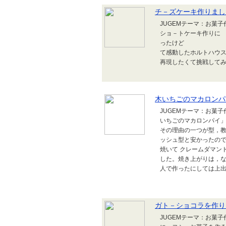
チ－ズケーキ作りまし
JUGEM
ショ－トケーキ作りに 
ったけど 諦め
て感動したホ
再現したくて挑戦してみ
木いちごのマカロンパ
JUGEMテーマ：お菓
いちごのマカロンパイ
その理由の一つが型，
ッシュ型と安かったの
焼いて クレームダマン
した。焼き上がりは，
人で作ったにしては上出
ガト－ショコラを作り
JUGEM