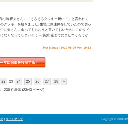
子作り昨夜夫さんに「そろそろクッキー焼いて」と言われて
のクッキーを焼きました♪生地は冷凍保存していたので切っ
院中に夫さんに食べてもらおうと置いておいたのにこのタイ
になくなってしまいそう～(笑)出産までにまたつくろうか
Flor Blanca | 2012.08.06 Mon 19:32
22
23
24
25
26
27
28
>
 - 230 件表示 (23/43 ページ)
概要
|
サイトマップ
Copyright © 2003-