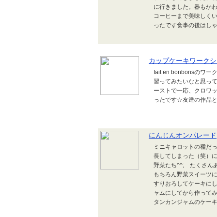
に行きました。器もかわ
コーヒーまで美味しく
ったです食事の後はしゃべり
カップケーキワークシ
fait en bonbo
習ってみたいなと思ってい
ーストで一応、クロワ
ったです☆友達の作品と
にんじんオンパレード
ミニキャロットの種だ
長してしまった（笑）に
野菜たち^^; たくさ
もちろん野菜スイーツに
すりおろしてケーキにし
ャムにしてから作ってみま
タンカンジャムのケーキ。 