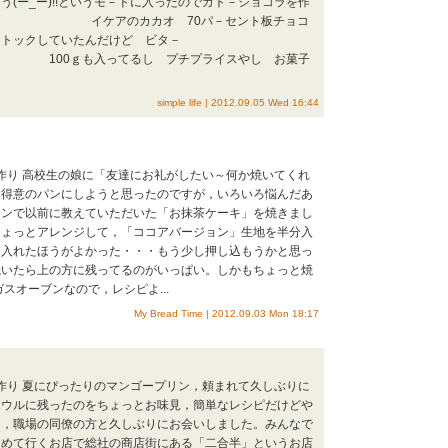
う(ー_ー)!!というモ－ドに入ったのでガト－ショコラを作
ケアのカカオ 70パ－セント板チョコ
ストックしていたんだけど ビタ－
入ってるし プチプライスやし お菓子
simple life | 2012.09.05 Wed 16:44
子作り 高校生の娘に「友達にお礼がしたい～何か焼いてくれ
。得意のパンにしようと思ったのですが，いろいろ悩んだあ
ランで以前に教えていただいた「お抹茶ケーキ」を焼きまし
ちょっとアレンジして，「ココアバージョン」生地を半分入
を入れたほうがよかった・・・もう少し押し込もうかと思っ
焼いたら上の方に残ってるのがいっぱい。しかもちょっと焼
スオーブンなので，レシピよ...
My Bread Time | 2012.09.03 Mon 18:17
子作り 夏にぴったりのマンゴープリン，頼まれて久しぶりに
ボウルに残ったのをちょっとお味見，簡単なレシピだけどや
は，職場の同僚の方と久しぶりにお会いしました。みんなで
初めて行くお店で総社の商店街にある「二合半」というお店