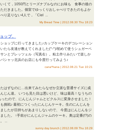
いくて，1050円とリーズナブルなのにお味も 食事の後の
いただきました。個室でゆっくりおしゃべりできたのもよか
足りない4人で，「Ciel ...
My Bread Time | 2012.08.30 Thu 18:23
ョップ。
nsのワークショップに行ってきました♪カップケーキのデコレーション
たら友達が教えてくれました(^-^)/初めて使うシュガーペ
ッサンとプレッツェル（写真右）。粘土作りみたいで楽しか
パシャッ北浜のお店にも今度行ってみよう♪
cana*hana | 2012.08.21 Tue 10:21
ったはずなのに…出来てみたらなぜか立派な普通サイズに成
んじん達。 いつも見た目は悪いけど、味は最高！なうちの
んあったので、にんじんジャムとピクルスに変身させました！
も挑戦♪ 最初につくったにんじんケーキ。生のにんじんを
ましたが日持ちがあまりしないので、 今度はにんじんをジ
した。 ↑手前がにんじんジャムのケーキ。奥は定番(!?)の
...
sunny day brunch | 2012.08.09 Thu 16:29