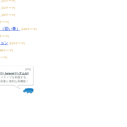
賞
(15テーマ)
賞
(12テーマ)
賞
(24テーマ)
3テーマ)
こ（習い事）
(140テーマ)
4テーマ)
ション
(215テーマ)
396テーマ)
テーマ)
[PR]
 heteml [ヘテムル]
エイティブを刺激する、
Bの大容量と便利な高機能！