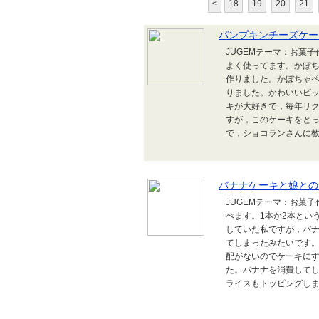
<
18
19
20
21
パンプキンチーズケー
JUGEMテーマ：お菓
よく使ってます。かぼ
作りました。かぼちゃ
りました。かわいいピ
キが大好きで，毎年リ
すが，このケーキをと
で，ショコランさんに教
バナナケーキと娘との
JUGEMテーマ：お菓
べます。1本か2本とい
していた私ですが，バ
てしまったみたいです。
配がないのでケーキに
た。バナナを消費して
ライスもトッピングしま