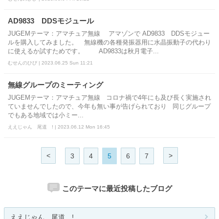
AD9833 DDSモジュール
JUGEMテーマ：アマチュア無線 アマゾンで AD9833 DDSモジュー
ルを購入してみました。 無線機の各種発振器用に水晶振動子の代わり
に使えるか試すためです。 AD9833は秋月電子...
むせんのひび | 2023.06.25 Sun 11:21
無線グループのミーティング
JUGEMテーマ：アマチュア無線 コロナ禍で4年にも及び長く実施され
ていませんでしたので、今年も無い事が告げられており 同じグループ
でもある地域では小ミー...
ええじゃん 尾道 ! | 2023.06.12 Mon 16:45
<
>
3
4
5
6
7
このテーマに最近投稿したブログ
ええじゃん 尾道 !