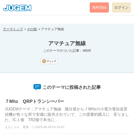
[pear_error: message="Success" code=0 mode=return level=notice
prefix="" info=""]
無料登録
ログイン
テーマトップ
その他
アマチュア無線
アマチュア無線
このテーマのついた記事：485件
このテーマに投稿された記事
７Mhz QRPトランシーバー
JUGEMテーマ：アマチュア無線 随分昔から７MHzの小電力電信送受
信機が色々な所で安価に販売されていて、この度要約購入に 至りまし
た。IC１個 TR2個で本当に...
ええじゃん 尾道 ! | 2023.09.29 Fri 16:47