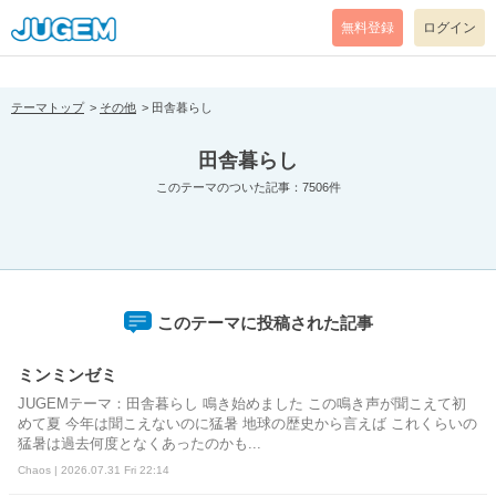
[pear_error: message="Success" code=0 mode=return level=notice
prefix="" info=""]
無料登録
ログイン
テーマトップ
その他
田舎暮らし
田舎暮らし
このテーマのついた記事：7506件
このテーマに投稿された記事
ミンミンゼミ
JUGEMテーマ：田舎暮らし 鳴き始めました この鳴き声が聞こえて初
めて夏 今年は聞こえないのに猛暑 地球の歴史から言えば これくらいの
猛暑は過去何度となくあったのかも...
Chaos | 2026.07.31 Fri 22:14