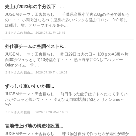
売上げ2023年の半分以下 ...
JUGEMテーマ：田舎暮らし 千葉県産豚小間肉200gの半分で炒めも
の・・・ 小間肉はなるべく脂身の多いパックを選ぶヨロシ ^o^ 蛸に
は麺汁、酢、オリーブオイルをチ...
ＺＥＮさんの 館山... | 2026.07.31 Fri 15:45
外仕事チームに空調ベストP...
JUGEMテーマ：田舎暮らし 昨日29日は肉の日～ 108ｇのA5級を片
面30秒ジュッとして10分蒸らす・・・ 熱々野菜にONしてハッピー
Orionタイム 💛 ...
ＺＥＮさんの 館山... | 2026.07.30 Thu 16:02
ずっしり重いすいか㇭...
JUGEMテーマ：田舎暮らし 前日作った餃子はチトへたって来てい
たがジュッと焼いて・・・ 冷えひえ自家製漬け物とオリオンtime～
^o^ ...
ＺＥＮさんの 館山... | 2026.07.29 Wed 16:52
官地借上げ地の構造物設置...
JUGEMテーマ：田舎暮らし 練り物は自分で作った方が素性が確か