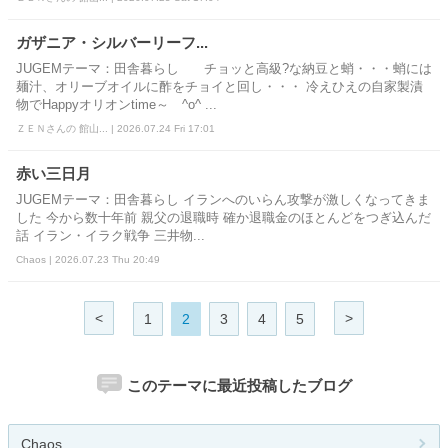
ガザニア・シルバーリーフ...
JUGEMテーマ：田舎暮らし チョッと高級?な納豆と蛸・・・蛸には
麺汁、オリーブオイルに酢をチョイと回し・・・ 冷えひえの自家製漬
物でHappyオリオンtime～ ^o^ ...
ＺＥＮさんの 館山... | 2026.07.24 Fri 17:01
赤い三日月
JUGEMテーマ：田舎暮らし イランへのいらん攻撃が激しくなってきま
した 今から数十年前 親父の退職時 確か退職金のほとんどをつぎ込んだ
話 イラン・イラク戦争 三井物...
Chaos | 2026.07.23 Thu 20:49
<
>
1
2
3
4
5
このテーマに最近投稿したブログ
Chaos