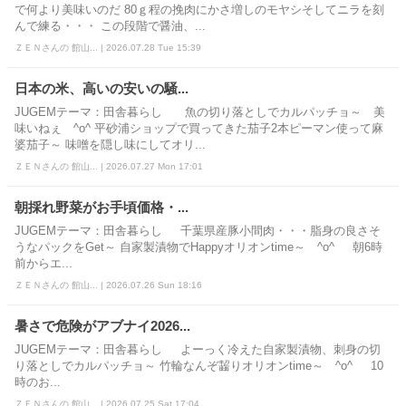
で何より美味いのだ 80ｇ程の挽肉にかさ増しのモヤシそしてニラを刻
んで練る・・・ この段階で醤油、...
ＺＥＮさんの 館山... | 2026.07.28 Tue 15:39
日本の米、高いの安いの騒...
JUGEMテーマ：田舎暮らし 魚の切り落としでカルパッチョ～ 美
味いねぇ ^o^ 平砂浦ショップで買ってきた茄子2本ピーマン使って麻
婆茄子～ 味噌を隠し味にしてオリ...
ＺＥＮさんの 館山... | 2026.07.27 Mon 17:01
朝採れ野菜がお手頃価格・...
JUGEMテーマ：田舎暮らし 千葉県産豚小間肉・・・脂身の良さそ
うなパックをGet～ 自家製漬物でHappyオリオンtime～ ^o^ 朝6時
前からエ...
ＺＥＮさんの 館山... | 2026.07.26 Sun 18:16
暑さで危険がアブナイ2026...
JUGEMテーマ：田舎暮らし よーっく冷えた自家製漬物、刺身の切
り落としでカルパッチョ～ 竹輪なんぞ齧りオリオンtime～ ^o^ 10
時のお...
ＺＥＮさんの 館山... | 2026.07.25 Sat 17:04