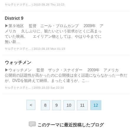
ヤル子とナス子と... | 2010.08.26 Thu 10:15
District 9
▶第９地区 監督 ニール・ブロムカンプ 2009年 ア
メリカ 久しぶりに、観たいという欲求がとくに高まっ
ていた映画。 エイリアン物としては、やはり今までに
無い新...
ヤル子とナス子と... | 2010.08.16 Mon 01:15
ウォッチメン
▶ウォッチメン 監督 ザック・スナイダー 2009年 アメリカ
公開前の話題性が高かったのに公開後は全く話題にならなかった一作だ
が、DVDを観終えて納得。まったく違うが、こ...
ヤル子とナス子と... | 2009.10.03 Sat 22:34
<
8
9
10
11
12
このテーマに最近投稿したブログ