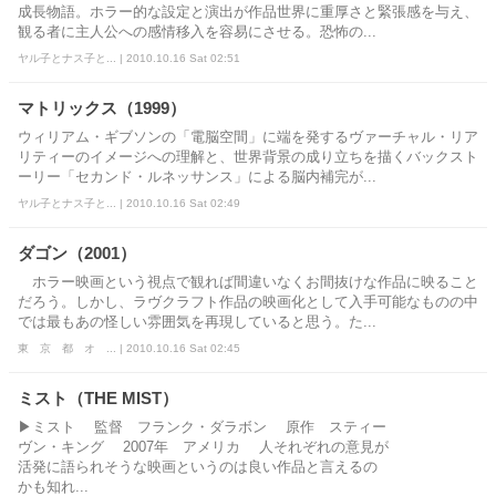
成長物語。ホラー的な設定と演出が作品世界に重厚さと緊張感を与え、
観る者に主人公への感情移入を容易にさせる。恐怖の...
ヤル子とナス子と... | 2010.10.16 Sat 02:51
マトリックス（1999）
ウィリアム・ギブソンの「電脳空間」に端を発するヴァーチャル・リア
リティーのイメージへの理解と、世界背景の成り立ちを描くバックスト
ーリー「セカンド・ルネッサンス」による脳内補完が...
ヤル子とナス子と... | 2010.10.16 Sat 02:49
ダゴン（2001）
ホラー映画という視点で観れば間違いなくお間抜けな作品に映ること
だろう。しかし、ラヴクラフト作品の映画化として入手可能なものの中
では最もあの怪しい雰囲気を再現していると思う。た...
東 京 都 オ ... | 2010.10.16 Sat 02:45
ミスト（THE MIST）
▶ミスト 監督 フランク・ダラボン 原作 スティー
ヴン・キング 2007年 アメリカ 人それぞれの意見が
活発に語られそうな映画というのは良い作品と言えるの
かも知れ...