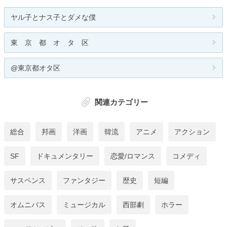
ヤル子とナス子とダメな僕
東 京 都 オ タ 区
@東京都オタ区
関連カテゴリー
総合
邦画
洋画
韓流
アニメ
アクション
SF
ドキュメンタリー
恋愛/ロマンス
コメディ
サスペンス
ファンタジー
歴史
短編
オムニバス
ミュージカル
西部劇
ホラー