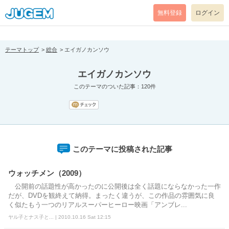
[pear_error: message="Success" code=0 mode=return level=notice
prefix="" info=""]
無料登録
ログイン
テーマトップ
総合
エイガノカンソウ
エイガノカンソウ
このテーマのついた記事：120件
このテーマに投稿された記事
ウォッチメン（2009）
公開前の話題性が高かったのに公開後は全く話題にならなかった一作
だが、DVDを観終えて納得。まったく違うが、この作品の雰囲気に良
く似たもう一つのリアルスーパーヒーロー映画「アンブレ...
ヤル子とナス子と... | 2010.10.16 Sat 12:15