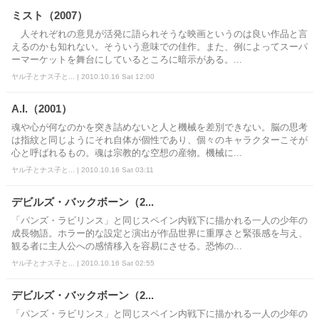
ミスト（2007）
人それぞれの意見が活発に語られそうな映画というのは良い作品と言
えるのかも知れない。そういう意味での佳作。また、例によってスーパ
ーマーケットを舞台にしているところに暗示がある。...
ヤル子とナス子と... | 2010.10.16 Sat 12:00
A.I.（2001）
魂や心が何なのかを突き詰めないと人と機械を差別できない。脳の思考
は指紋と同じようにそれ自体が個性であり、個々のキャラクターこそが
心と呼ばれるもの。魂は宗教的な空想の産物。機械に...
ヤル子とナス子と... | 2010.10.16 Sat 03:11
デビルズ・バックボーン（2...
「パンズ・ラビリンス」と同じスペイン内戦下に描かれる一人の少年の
成長物語。ホラー的な設定と演出が作品世界に重厚さと緊張感を与え、
観る者に主人公への感情移入を容易にさせる。恐怖の...
ヤル子とナス子と... | 2010.10.16 Sat 02:55
デビルズ・バックボーン（2...
「パンズ・ラビリンス」と同じスペイン内戦下に描かれる一人の少年の