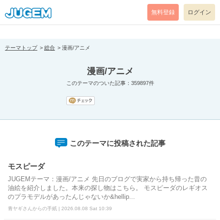
[pear_error: message="Success" code=0 mode=return level=notice
prefix="" info=""]
無料登録
ログイン
テーマトップ
総合
漫画/アニメ
漫画/アニメ
このテーマのついた記事：359897件
このテーマに投稿された記事
モスピーダ
JUGEMテーマ：漫画/アニメ 先日のブログで実家から持ち帰った昔の
油絵を紹介しました。本来の探し物はこちら。 モスピーダのレギオス
のプラモデルがあったんじゃないか&hellip...
青ヤギさんからの手紙 | 2026.08.08 Sat 10:39