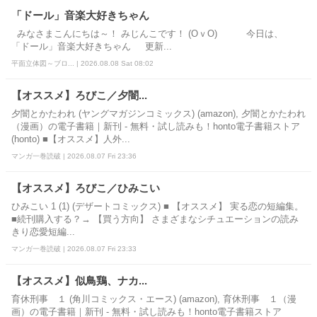
「ドール」音楽大好きちゃん
みなさまこんにちは～！ みじんこです！ (OｖO)ゞ 今日は、
「ドール」音楽大好きちゃん 更新...
平面立体図～ブロ... | 2026.08.08 Sat 08:02
【オススメ】ろびこ／夕闇...
夕闇とかたわれ (ヤングマガジンコミックス) (amazon), 夕闇とかたわれ
（漫画）の電子書籍｜新刊 - 無料・試し読みも！honto電子書籍ストア
(honto) ■【オススメ】人外...
マンガ一巻読破 | 2026.08.07 Fri 23:36
【オススメ】ろびこ／ひみこい
ひみこい 1 (1) (デザートコミックス) ■ 【オススメ】 実る恋の短編集。
■続刊購入する？→ 【買う方向】 さまざまなシチュエーションの読み
きり恋愛短編...
マンガ一巻読破 | 2026.08.07 Fri 23:33
【オススメ】似鳥鶏、ナカ...
育休刑事 １ (角川コミックス・エース) (amazon), 育休刑事 １（漫
画）の電子書籍｜新刊 - 無料・試し読みも！honto電子書籍ストア