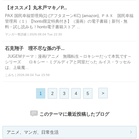
【オススメ】丸木戸マキ／P...
PAX 国民幸福管理局(1) (アフタヌーンKC) (amazon), ＰＡＸ 国民幸福
管理局（１）【honto限定特典付き】（漫画）の電子書籍｜新刊 - 無
料・試し読みも！honto電子書籍ストア ...
マンガ一巻読破 | 2026.08.04 Tue 22:30
石見翔子 理不尽な孫の手...
JUGEMテーマ：漫画/アニメ 無職転生～ロキシーだって本気です～
シリーズ ロキシー・ミグルディアと同室だった ルイス・ラッセル
は、上級魔...
こみち | 2026.08.04 Tue 15:59
>
1
2
3
4
5
このテーマに最近投稿したブログ
アニメ、マンガ、日常生活