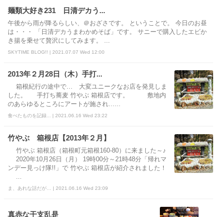
麺類大好き231 日清デカう...
午後から雨が降るらしい、＠おざさです。 ということで。 今日のお昼
は・・・ 「日清デカうまわかめそば」です。 サニーで購入したエビか
き揚を乗せて贅沢にしてみます。 ...
SKYTIME BLOG!! | 2021.07.07 Wed 12:00
2013年２月28日（木）手打...
箱根紀行の途中で… 大変ユニークなお店を発見しま
した。 手打ち蕎麦 竹やぶ 箱根店です。 敷地内
のあらゆるところにアートが施され…...
食べたものを記録... | 2021.06.16 Wed 23:22
竹やぶ 箱根店【2013年２月】
竹やぶ 箱根店（箱根町元箱根160-80）に来ました～♪
2020年10月26日（月） 19時00分～21時48分「帰れマ
ンデー見っけ隊!!」で 竹やぶ 箱根店が紹介されました！
...
ま、あれな話だが… | 2021.06.16 Wed 23:09
真赤な干支乱是