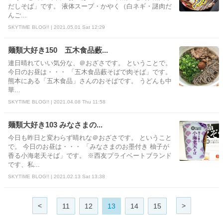
だしそば」です。 液体スープ・かやく（白ネギ・謎肉だ
んご...
SKYTIME BLOG!! | 2021.05.01 Sat 12:29
麺類大好き150 五木食品藪...
連日晴れていい気分な、＠おざさです。 ということで。
今日のお昼は・・・ 「五木食品藪そばで肉そば」です。
熊本にある「五木食品」さんのおそばです。 うどんも中
華...
SKYTIME BLOG!! | 2021.04.08 Thu 11:58
麺類大好き103 みなさまの...
今日も昨日と変わらず晴れな＠おざさです。 ということ
で。 今日のお昼は・・・ 「みなさまのお墨付き 柚子が
香る小海老天そば」です。 ※西友プライベートブランド
です、私...
SKYTIME BLOG!! | 2021.02.13 Sat 13:38
<
>
11
12
13
14
15