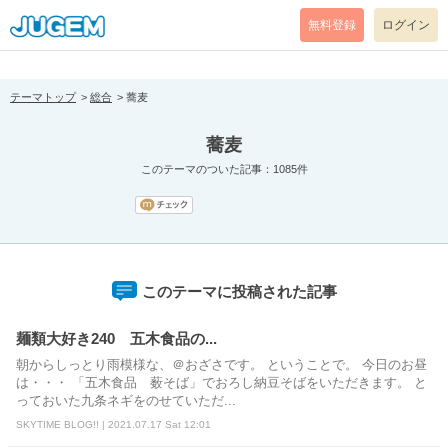
[pear_error: message="Success" code=0 mode=return level=notice
prefix="" info=""]
無料登録
ログイン
テーマトップ
総合
蕎麦
蕎麦
このテーマのついた記事：1085件
このテーマに投稿された記事
麺類大好き240 五木食品の...
朝からしっとり雨模様な、＠おざさです。 ということで。 今日のお昼
は・・・ 「五木食品 薮そば」でおろし納豆そばをいただきます。 と
っておいた九条ネギをのせていただ...
SKYTIME BLOG!! | 2021.07.17 Sat 12:01