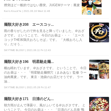
煙突ほど一般的ではない塵突。JUGEMテーマ：蕎麦
Ken's Knuck"le | 2021.06.16 Wed 11:48
麺類大好き208 エースコッ...
雨の香りがしたので外を見ると降っていました、＠おざ
さです。 ということで。 今日のお昼は・・・ 「エース
コックTHE和鶏天おろしそば」です。 「大根おろし入
り」だそう...
SKYTIME BLOG!! | 2021.06.11 Fri 12:43
麺類大好き196 明星馳走麺...
概ね晴れています、＠おざさです。 ということで。 今日
のお昼は・・・ 「明星馳走麺狸穴（まみあな）監修 ラー
油肉蕎麦」です。 東京・池袋のお店だそうです。 ラー
油...
SKYTIME BLOG!! | 2021.05.28 Fri 11:47
麺類大好き171 日清のどん...
朝方雨が止んで薄曇り、風がふいてる＠おざさです。 と
いうことで。 今日のお昼は・・・ 「日清のどん兵衛 鴨