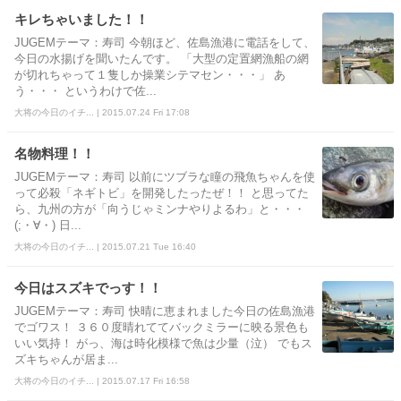
キレちゃいました！！
JUGEMテーマ：寿司 今朝ほど、佐島漁港に電話をして、
今日の水揚げを聞いたんです。 「大型の定置網漁船の網
が切れちゃって１隻しか操業シテマセン・・・」 あ
う・・・ というわけで佐...
大将の今日のイチ... | 2015.07.24 Fri 17:08
名物料理！！
JUGEMテーマ：寿司 以前にツブラな瞳の飛魚ちゃんを使
って必殺「ネギトビ」を開発したったぜ！！ と思ってた
ら、九州の方が「向うじゃミンナやりよるわ」と・・・
(;・∀・) 日...
大将の今日のイチ... | 2015.07.21 Tue 16:40
今日はスズキでっす！！
JUGEMテーマ：寿司 快晴に恵まれました今日の佐島漁港
でゴワス！ ３６０度晴れててバックミラーに映る景色も
いい気持！ がっ、海は時化模様で魚は少量（泣） でもス
ズキちゃんが居ま...
大将の今日のイチ... | 2015.07.17 Fri 16:58