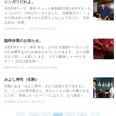
シンガリだわよ。
JUGEMテーマ：寿司 チョット縦長修正(笑) 去年サボっち
ゃったので、今年はヤッタリました。 自家製ガリ！！ よ
その店は水とか使うから日持ちしないんですけど、 当店
は水は一切使...
大将の今日のイチ... | 2015.07.02 Thu 17:17
臨時休業のお知らせ。
JUGEMテーマ：寿司 本日、２８日 大使館ケータリング
のため勝手ながらお休みさせていただきます。 また火曜
日より宜しくお願いします。 マグロ解体ショーやりま
す！！ 当日は衛生第一...
大将の今日のイチ... | 2015.06.28 Sun 03:08
みよし寿司（生駒）
生駒にある「みよし寿司」さんで会食させて頂きまし
た。 ここのお寿司屋さん、めちゃくちゃ良い仕事される
んです。 美味しかったー！ ウニなんて、もう最高！ ...
大垣知哉 | 2015.06.17 Wed 01:27