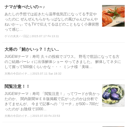
ナマが食べたいの～♪
あたしの予想では起きたら温帯低気圧になってる予定や
ったのに ぜんぜんちらかちっぱなしの風びゅんびゅんや
ねいか～ぃ でもTVで伝えてるほどのこともなく小康状態
って感じ...
ゲイの夫夫♂♂日記 | 2015.07.17 Fri 13:11
大将の「鮪かいっ？！たい...
JUGEMテーマ：寿司 久々の投稿でゴワス。 野毛で世話になってる方
のご結婚パーレィに出張解体ショー やってきました。 解体してネタに
して握って500個くらいかな・・・ ミンナ様「美味...
大将の今日のイチ... | 2015.07.11 Sat 18:32
閲覧注意！！
JUGEMテーマ：寿司 「閲覧注意！」ってワードが良かっ
たのか、 関内新聞ＷＥＢ版掲載で広がったのかは分析で
きてませんが、 今まで記事への「リーチ」が500～700だ
ったのが お陰様で1000...
大将の今日のイチ... | 2015.07.03 Fri 23:53