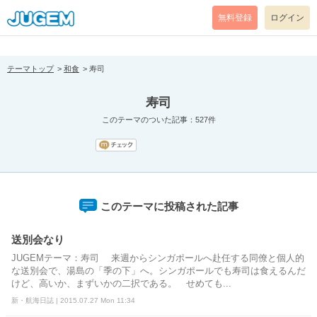
[pear_error: message="Success" code=0 mode=return level=notice
prefix="" info=""]
無料登録
ログイン
テーマトップ
和食
寿司
寿司
このテーマのついた記事：527件
このテーマに投稿された記事
送別会なり
JUGEMテーマ：寿司 来週からシンガポールへ赴任する同僚と個人的
な送別会で、湯島の「季の下」へ。シンガポールでも寿司は食えるんだ
けど、高いか、まずいかの二択である。 せめても...
新・航海日誌 | 2015.07.27 Mon 11:34