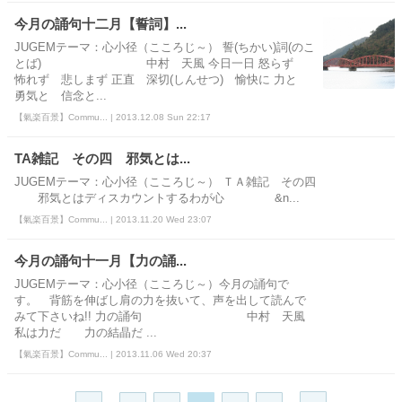
今月の誦句十二月【誓詞】...
JUGEMテーマ：心小径（こころじ～） 誓(ちかい)詞(のこ
とば) 中村 天風 今日一日 怒らず
怖れず 悲しまず 正直 深切(しんせつ) 愉快に 力と
勇気と 信念と...
【氣楽百景】Commu... | 2013.12.08 Sun 22:17
TA雑記 その四 邪気とは...
JUGEMテーマ：心小径（こころじ～） ＴＡ雑記 その四
邪気とはディスカウントするわが心 &n...
【氣楽百景】Commu... | 2013.11.20 Wed 23:07
今月の誦句十一月【力の誦...
JUGEMテーマ：心小径（こころじ～）今月の誦句で
す。 背筋を伸ばし肩の力を抜いて、声を出して読んで
みて下さいね!! 力の誦句 中村 天風
私は力だ 力の結晶だ ...
【氣楽百景】Commu... | 2013.11.06 Wed 20:37