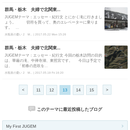
群馬・栃木 夫婦で北関東...
JUGEMテーマ：エッセー・紀行文 とにかく滝に行きまし
ょう。 切符を買って、奥のエレベーターに乗りま
す。 ...
水瓶座の憂い 2 M... | 2017.05.22 Mon 15:26
群馬・栃木 夫婦で北関東...
JUGEMテーマ：エッセー・紀行文 今回の栃木訪問の目的
は、華厳の滝、中禅寺湖、東照宮です。 今日は予定で
は、 「初春の息吹を...
水瓶座の憂い 2 M... | 2017.05.19 Fri 16:20
<
>
11
12
13
14
15
このテーマに最近投稿したブログ
My First JUGEM