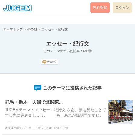
[pear_error: message="Success" code=0 mode=return level=notice
prefix="" info=""]
無料登録
ログイン
テーマトップ
その他
エッセー・紀行文
エッセー・紀行文
このテーマのついた記事：699件
このテーマに投稿された記事
群馬・栃木 夫婦で北関東...
JUGEMテーマ：エッセー・紀行文 さあ、猿も見たことで
すし先に進みましょう。 あ、あれが陽明門ですね。
...
水瓶座の憂い 2 M... | 2017.06.01 Thu 12:50