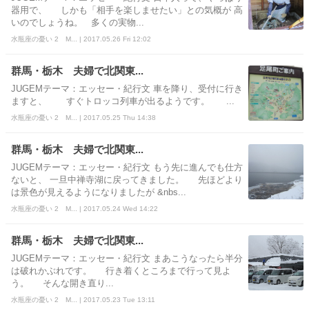
器用で、 しかも「相手を楽しませたい」との気概が 高
いのでしょうね。 多くの実物...
水瓶座の憂い 2 M... | 2017.05.26 Fri 12:02
群馬・栃木 夫婦で北関東...
JUGEMテーマ：エッセー・紀行文 車を降り、受付に行き
ますと、 すぐトロッコ列車が出るようです。 ...
水瓶座の憂い 2 M... | 2017.05.25 Thu 14:38
群馬・栃木 夫婦で北関東...
JUGEMテーマ：エッセー・紀行文 もう先に進んでも仕方
ないと、 一旦中禅寺湖に戻ってきました。 先ほどより
は景色が見えるようになりましたが &nbs...
水瓶座の憂い 2 M... | 2017.05.24 Wed 14:22
群馬・栃木 夫婦で北関東...
JUGEMテーマ：エッセー・紀行文 まあこうなったら半分
は破れかぶれです。 行き着くところまで行って見よ
う。 そんな開き直り...
水瓶座の憂い 2 M... | 2017.05.23 Tue 13:11