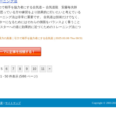
ーニング法
引力で相手を協力者にする合気道～ 合気道龍 安藤毎夫師
思っている方や練習をより効果的に行いたいと考えている
ーニング法は非常に重要です。 合気道は技術だけでなく、
ターになるためにはそれらの側面をバランスよく養うこと
マスターへの道に効果的に近づくためのトレーニング法につ
力の真価｜引力で相手を協力者にする合気道 | 2025.03.06 Thu 09:51
5
6
7
8
9
10
11
>
 - 50 件表示 (5/86 ページ)
概要
|
サイトマップ
Copyright © 2003-