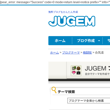
[pear_error: message="Success" code=0 mode=return level=notice prefix="" info=""
無料ブログをかんたん作成
ホーム
>
ブログテーマ
>
格闘技
>
合気道