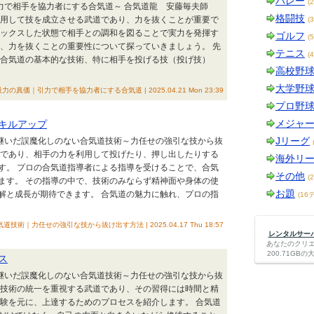
バレー
(
引力で相手を協力者にする合気道～ 合気道龍 安藤毎夫師
格闘技
用して技を成立させる武道であり、力を抜くことが重要で
(
ラックスした状態で相手との調和を図ることで実力を発揮す
ゴルフ
(
て、力を抜くことの重要性について探っていきましょう。 先
テニス
(
 合気道の基本的な技術、特に相手を投げる技（投げ技）
高校野
大学野
力の真価｜引力で相手を協力者にする合気道 | 2025.04.21 Mon 23:39
プロ野
メジャ
キルアップ
Jリーグ
け継いだ誤魔化しのない合気道技術～力任せの強引な技から抜
つであり、相手の力を利用して投げたり、押し出したりする
海外リ
す。 プロの合気道指導者による指導を受けることで、合気
その他
(
ます。 その指導の中で、技術のみならず精神面や身体の使
お題
解と成長が期待できます。 合気道の魅力に触れ、プロの指
(16
｜力任せの強引な技から抜け出す方法 | 2025.04.17 Thu 18:57
レンタルサーバー
あなたのクリ
200.71G
ス
け継いだ誤魔化しのない合気道技術～力任せの強引な技から抜
て技術の統一を重視する武道であり、その習得には時間と精
経験を元に、上達するためのプロセスを紹介します。 合気道