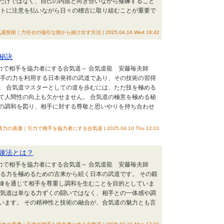
だけではなく、自己の内面と向き合いながら修練すること
ントに注意を払いながら日々の稽古に取り組むことが重要で
力任せの強引な技から抜け出す方法 | 2025.04.16 Wed 18:42
秘訣
引力で相手を協力者にする合気道～ 合気道龍 安藤毎夫師
手の力を利用する日本発祥の武道であり、その技術の習得
。 合気道マスターとしての道を歩むには、ただ技を極める
て人間性の向上も欠かせません。 合気道の極意を極める秘
の調和を図り、相手に対する尊敬と思いやりを持ち合わせ
力の真価｜引力で相手を協力者にする合気道 | 2025.04.10 Thu 12:01
錬法とは？
引力で相手を協力者にする合気道～ 合気道龍 安藤毎夫師
る力を極めるための古来から続く日本の武道です。 その鍛
錬を通じて相手を尊重し調和を生むことを目的としていま
合気道は単なる力ずくの闘いではなく、相手との一体感や調
います。 その精神性と技術の融合が、合気道の魅力とも言