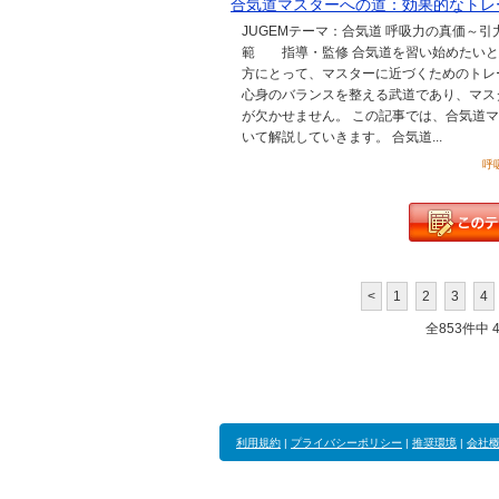
合気道マスターへの道：効果的なトレ
JUGEMテーマ：合気道 呼吸力の真価～
範 指導・監修 合気道を習い始めたいと
方にとって、マスターに近づくためのトレ
心身のバランスを整える武道であり、マス
が欠かせません。 この記事では、合気道
いて解説していきます。 合気道...
呼吸
<
1
2
3
4
全853件中 41
利用規約
|
プライバシーポリシー
|
推奨環境
|
会社