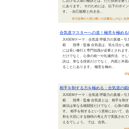
における上達の秘訣とは、ただ技術を磨く
にあります。 そのためには、以下のポイ
す。 - 自己観察と向き合...
有川定輝から受け継いだ誤魔化しのない合気道技術｜
合気道マスターへの道！極意を極める
JUGEMテーマ：合気道 呼吸力の真価～
範 指導・監修 合気道は、気を活かし相
には長い修行と専門知識が必要とされます
だけでなく、心身の統一や礼儀作法、そし
訣は、単なる技術だけでなく、内面と外面
ることにあります。 極意を極め...
呼吸
相手を制する力を極める：合気道の鍛
JUGEMテーマ：合気道 呼吸力の真価～
範 指導・監修 合気道とは、相手を制す
錬法は単なる格闘技だけでなく、心身の鍛
す。 相手を制するという意味において、
和を大切にする独特の考え方で実践されて
えるでしょう。 では、合気...