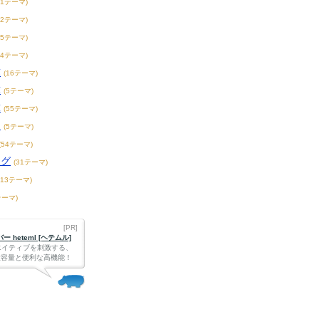
21テーマ)
32テーマ)
55テーマ)
44テーマ)
球
(16テーマ)
球
(5テーマ)
球
(55テーマ)
ー
(5テーマ)
(54テーマ)
ーグ
(31テーマ)
213テーマ)
テーマ)
[PR]
 heteml [ヘテムル]
エイティブを刺激する、
Bの大容量と便利な高機能！