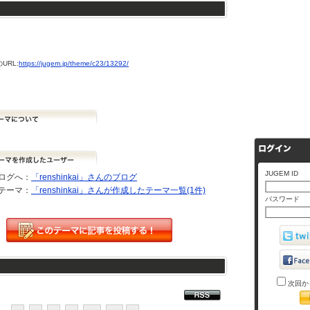
URL:
https://jugem.jp/theme/c23/13292/
JUGEM ID
ログへ：
「renshinkai」さんのブログ
テーマ：
「renshinkai」さんが作成したテーマ一覧(1件)
パスワード
次回か