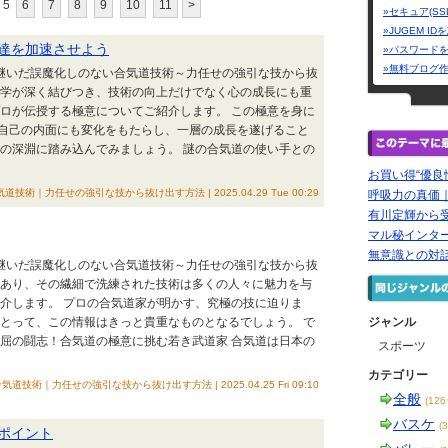
5
6
7
8
9
10
11
>
»セキュア(SS
»JUGEM I
達を加速させよう
»パスワード
»無料ブログ
け継いだ誤魔化しのない合気道技術～力任せの強引な技から抜
哲学が深く結びつき、技術の向上だけでなく心の成長にも重
プロが伝授する極意についてご紹介します。 この極意を身に
自己の内面にも変化をもたらし、一層の成長を遂げること
道の深淵に踏み込んでみましょう。 謎の合気道の使い手との
お買い得“優良
｜力任せの強引な技から抜け出す方法 | 2025.04.29 Tue 00:29
呼吸力の真価
有川定輝から受
マル秘インタ
無意識との対話 Dia
け継いだ誤魔化しのない合気道技術～力任せの強引な技から抜
であり、その繊細で洗練された技術は多くの人々に魅力を与
紹介します。 プロの合気道家が明かす、究極の技に迫りま
にとって、この情報はきっと貴重なものとなるでしょう。 で
ジャンル
不屈の闘志！合気道の極意に挑む若き武道家 合気道は日本の
スポーツ
カテゴリー
｜力任せの強引な技から抜け出す方法 | 2025.04.25 Fri 09:10
全般
(12
バスケ
(
ポイント