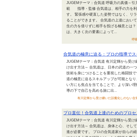
JUGEMテーマ：合気道 呼吸力の真価～
範 指導・監修 合気道は、相手の力を利
す。 緊張感や硬直した姿勢ではなく、リ
ることができます。 合気道の上達におい
生の力を借りずに相手を投げる極意とは？
は、大きく次の要素によって...
呼吸
合気道の極意に迫る：プロの指導でス
JUGEMテーマ：合気道 有川定輝から受
け出す方法～ 合気道は、日本の武道の一
技術を身につけることを重視した格闘技で
道の極意に迫るスキルアップが可能となり
い方にも焦点を当てることで、より深い理
導の下で自己を高める旅に出...
有川定輝から受け継いだ誤魔化しのない合気道技術
プロ直伝！合気道上達のためのプロセ
JUGEMテーマ：合気道 有川定輝から受
け出す方法～ 合気道は、身体と心、そし
進が必要です。 プロの合気道家が自らの