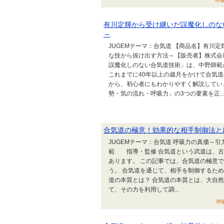
呼吸
有川定輝から受け継いだ誤魔化しのな
～
JUGEMテーマ：合気道 【商品名】有川
な技から抜け出す方法～【販売者】株式会
誤魔化しのない合気道技術」は、中野師範
これまでに40年以上の歳月をかけて合気道
から、初心者にもわかりやすく解説してい
勢・気の流れ・呼吸力」の3つの要素を正..
合気道の極意！効果的な相手制御法と
JUGEMテーマ：合気道 呼吸力の真価～
範 指導・監修 合気道という武道は、古
あります。 この記事では、合気道の極意
う。 合気道を通じて、相手を制御するた
道の本質とは？ 合気道の本質とは、大自
て、その力を利用して調...
呼吸