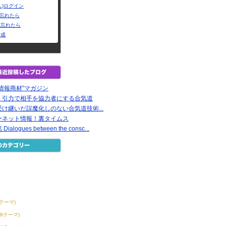
L)ログイン
Dを忘れたら
を忘れたら
作成
情報商材”マガジン
｜引力で相手を協力者にする合気道
け継いだ誤魔化しのない合気道技術...
ーネット情報！裏タイムス
logues between the consc...
6テーマ)
38テーマ)