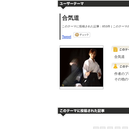
合気道
このテーマに投稿された記事：853件 | このテーマの
Tweet
合気道
作者のブ
その他の