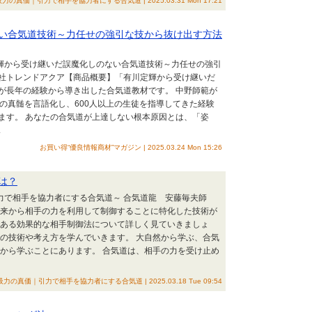
力の真価｜引力で相手を協力者にする合気道 | 2025.03.31 Mon 17:21
い合気道技術～力任せの強引な技から抜け出す方法
定輝から受け継いだ誤魔化しのない合気道技術～力任せの強引
社トレンドアクア【商品概要】「有川定輝から受け継いだ
が長年の経験から導き出した合気道教材です。 中野師範が
の真髄を言語化し、600人以上の生徒を指導してきた経験
ます。 あなたの合気道が上達しない根本原因とは、「姿
.
お買い得“優良情報商材”マガジン | 2025.03.24 Mon 15:26
は？
引力で相手を協力者にする合気道～ 合気道龍 安藤毎夫師
来から相手の力を利用して制御することに特化した技術が
である効果的な相手制御法について詳しく見ていきましょ
めの技術や考え方を学んでいきます。 大自然から学ぶ、合気
然から学ぶことにあります。 合気道は、相手の力を受け止め
力の真価｜引力で相手を協力者にする合気道 | 2025.03.18 Tue 09:54