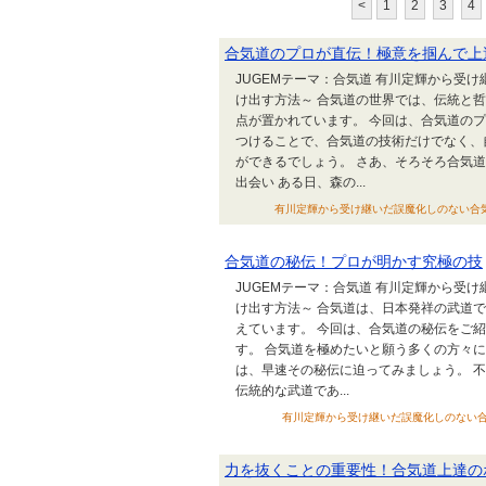
<
1
2
3
4
合気道のプロが直伝！極意を掴んで上
JUGEMテーマ：合気道 有川定輝から受
け出す方法～ 合気道の世界では、伝統と
点が置かれています。 今回は、合気道の
つけることで、合気道の技術だけでなく、
ができるでしょう。 さあ、そろそろ合気
出会い ある日、森の...
有川定輝から受け継いだ誤魔化しのない合気道技術
合気道の秘伝！プロが明かす究極の技
JUGEMテーマ：合気道 有川定輝から受
け出す方法～ 合気道は、日本発祥の武道
えています。 今回は、合気道の秘伝をご
す。 合気道を極めたいと願う多くの方々
は、早速その秘伝に迫ってみましょう。 
伝統的な武道であ...
有川定輝から受け継いだ誤魔化しのない合気道技術
力を抜くことの重要性！合気道上達の