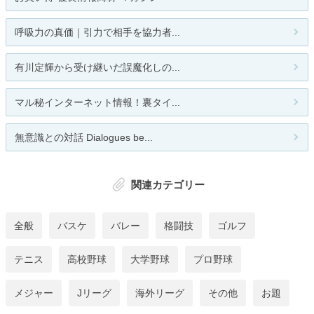
呼吸力の真価｜引力で相手を協力者...
有川定輝から受け継いだ誤魔化しの...
マル秘インターネット情報！裏タイ...
無意識との対話 Dialogues be...
関連カテゴリー
全般
バスケ
バレー
格闘技
ゴルフ
テニス
高校野球
大学野球
プロ野球
メジャー
Jリーグ
海外リーグ
その他
お題