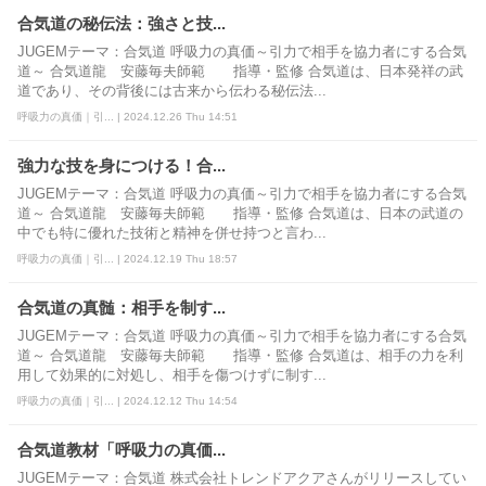
合気道の秘伝法：強さと技...
JUGEMテーマ：合気道 呼吸力の真価～引力で相手を協力者にする合気
道～ 合気道龍 安藤毎夫師範 指導・監修 合気道は、日本発祥の武
道であり、その背後には古来から伝わる秘伝法...
呼吸力の真価｜引... | 2024.12.26 Thu 14:51
強力な技を身につける！合...
JUGEMテーマ：合気道 呼吸力の真価～引力で相手を協力者にする合気
道～ 合気道龍 安藤毎夫師範 指導・監修 合気道は、日本の武道の
中でも特に優れた技術と精神を併せ持つと言わ...
呼吸力の真価｜引... | 2024.12.19 Thu 18:57
合気道の真髄：相手を制す...
JUGEMテーマ：合気道 呼吸力の真価～引力で相手を協力者にする合気
道～ 合気道龍 安藤毎夫師範 指導・監修 合気道は、相手の力を利
用して効果的に対処し、相手を傷つけずに制す...
呼吸力の真価｜引... | 2024.12.12 Thu 14:54
合気道教材「呼吸力の真価...
JUGEMテーマ：合気道 株式会社トレンドアクアさんがリリースしてい