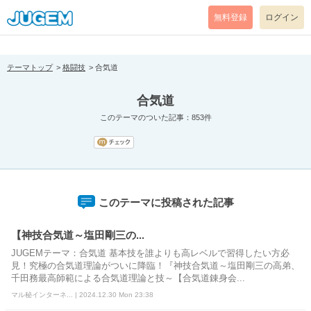
[pear_error: message="Success" code=0 mode=return level=notice
prefix="" info=""]
無料登録
ログイン
テーマトップ
格闘技
合気道
合気道
このテーマのついた記事：853件
このテーマに投稿された記事
【神技合気道～塩田剛三の...
JUGEMテーマ：合気道 基本技を誰よりも高レベルで習得したい方必
見！究極の合気道理論がついに降臨！『神技合気道～塩田剛三の高弟、
千田務最高師範による合気道理論と技～【合気道錬身会...
マル秘インターネ... | 2024.12.30 Mon 23:38