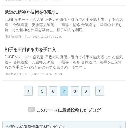
武道の精神と技術を体現す...
JUGEMテーマ：合気道 呼吸力の真価～引力で相手を協力者にする合気
道～ 合気道龍 安藤毎夫師範 指導・監修 合気道は、武道の中でも
特にその精神と技術を融合し、相手の力を利用...
呼吸力の真価｜引... | 2024.12.03 Tue 12:07
相手を圧倒する力を手に入...
JUGEMテーマ：合気道 呼吸力の真価～引力で相手を協力者にする合気
道～ 合気道龍 安藤毎夫師範 指導・監修 合気道は、相手を圧倒す
る力を手に入れるための有力な武道の一つです...
呼吸力の真価｜引... | 2024.11.30 Sat 21:39
<
>
5
6
7
8
9
このテーマに最近投稿したブログ
お買い得“優良情報商材”マガジン