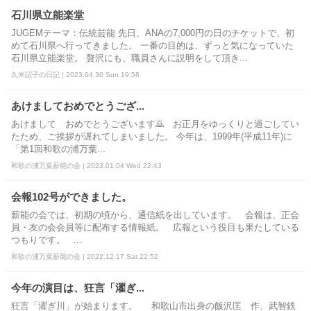
石川県立能楽堂
JUGEMテーマ：伝統芸能 先日、ANAの7,000円の日のチケットで、初
めて石川県へ行ってきました。 一番の目的は、ずっと気になっていた
石川県立能楽堂。 贅沢にも、職員さんに説明をして頂き...
久米詔子の日記 | 2023.04.30 Sun 19:58
あけましておめでとうござ...
あけまして おめでとうございます🙇 お正月をゆっくりと過ごしてい
たため、ご挨拶が遅れてしまいました。 今年は、1999年(平成11年)に
「第1回和歌の浦万葉...
和歌の浦万葉薪能の会 | 2023.01.04 Wed 22:43
会報102号ができました。
薪能の会では、初期の頃から、通信紙を出しています。 会報は、正会
員・友の会会員等に配布する情報紙。 広報という役目も果たしている
つもりです。 ...
和歌の浦万葉薪能の会 | 2022.12.17 Sat 22:52
今年の演目は、狂言「濯ぎ...
狂言「濯ぎ川」が始まります。 和歌山市出身の飯沢匡 作、武智鉄