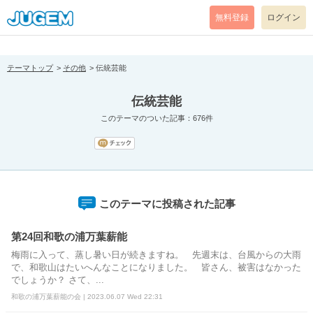
[pear_error: message="Success" code=0 mode=return level=notice
prefix="" info=""]
無料登録
ログイン
テーマトップ
その他
伝統芸能
伝統芸能
このテーマのついた記事：676件
このテーマに投稿された記事
第24回和歌の浦万葉薪能
梅雨に入って、蒸し暑い日が続きますね。 先週末は、台風からの大雨
で、和歌山はたいへんなことになりました。 皆さん、被害はなかった
でしょうか？ さて、...
和歌の浦万葉薪能の会 | 2023.06.07 Wed 22:31