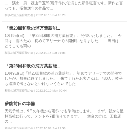
二 演出 男 茂山千五郎(現千作)で初演した新作狂言です。新作と言
っても、昭和28年の作品で...
和歌の浦万葉薪能の会 | 2022.10.15 Sat 10:23
「第23回和歌の浦万葉薪能...
10月9日(日)、「第23回和歌の浦万葉薪能」、開催いたしました。 今
回は、雨のため、初めてアリーナでの開催になりました。 当日は、
どうしても雨の...
和歌の浦万葉薪能の会 | 2022.10.15 Sat 01:08
「第23回和歌の浦万葉薪能...
10月9日(日)「第23回和歌の浦万葉薪能」、初めてアリーナでの開催で
したが、無事に終了しました。 来てくれたお客さんは、480人。椅子
も追加で出さないといけないくらいでした...
和歌の浦万葉薪能の会 | 2022.10.10 Mon 00:04
薪能前日の準備
天気予報は、9日の午後から雨💦 でも準備はします。 まず、朝から星
林高校に行って、テントを7張借りてきます。 舞台の方は、工務店
の...
和歌の浦万葉薪能の会 | 2022.10.08 Sat 22:50