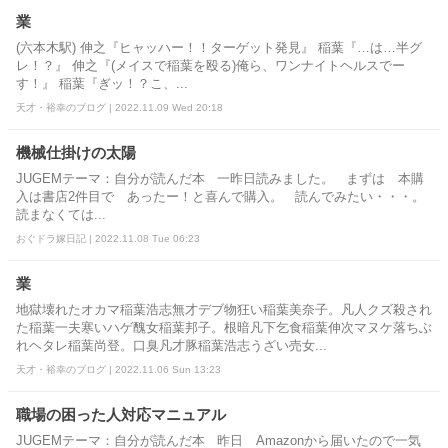
業
(六本木駅) 伸之『ヒャッハー！！ターゲット発見』 稲葉『…は…半グ
レ！？』 伸之『(メイスで稲葉を殴る)俺ら、ワンナイトヘルスでー
す！』 稲葉『ぎッ！？こ、...
天才・裕幸のブログ | 2022.11.09 Wed 20:18
機械仕掛けの太陽
JUGEMテーマ：自分が読んだ本 一昨日読みました。 まずは 本購
入は書店2件目で あったー！と喜んで購入。 読んでみたい・・・。
読まなくては...
おぐドラ嫁日記 | 2022.11.08 Tue 06:23
業
地獄壊れたオカマ稲葉浩志無才デブ物狂い稲葉美奈子。凡人クズ殺され
た稲葉一夫寒いハゲ醜女稲葉邦子。根暗凡下乞食稲葉伸次マヌケ落ちぶ
れヘタレ稲葉尚登。口臭凡才豚稲葉浩志うざい売女...
天才・裕幸のブログ | 2022.11.06 Sun 13:23
職場の困った人対応マニュアル
JUGEMテーマ：自分が読んだ本 昨日 Amazonから届いたので一気