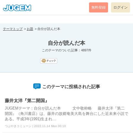
[pear_error: message="Success" code=0 mode=return level=notice
prefix="" info=""]
無料登録
ログイン
テーマトップ
お題
自分が読んだ本
自分が読んだ本
このテーマのついた記事：4897件
このテーマに投稿された記事
藤井太洋『第二開国』
JUGEMテーマ：自分が読んだ本 文中敬称略 藤井太洋『第二
開国』（角川書店）は、藤井の故郷奄美大島を舞台にした近未来小説で
ある。平成3年(1991)生まれ...
つぶやきコミューン | 2022.11.14 Mon 00:10