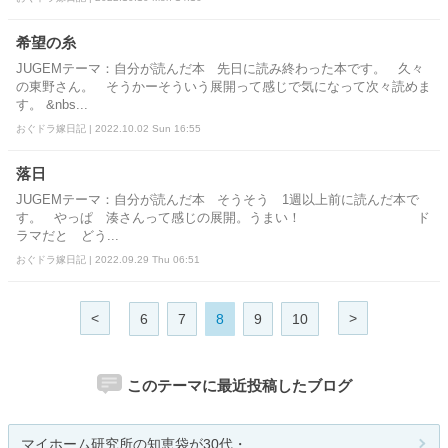
希望の糸
JUGEMテーマ：自分が読んだ本 先日に読み終わった本です。 久々
の東野さん。 そうかーそういう展開って感じで気になって次々読めま
す。 &nbs...
おぐドラ嫁日記 | 2022.10.02 Sun 16:55
落日
JUGEMテーマ：自分が読んだ本 そうそう 1週以上前に読んだ本で
す。 やっぱ 湊さんって感じの展開。うまい！ ド
ラマだと どう...
おぐドラ嫁日記 | 2022.09.29 Thu 06:51
<
>
6
7
8
9
10
このテーマに最近投稿したブログ
マイホーム研究所の知恵袋が30代・...