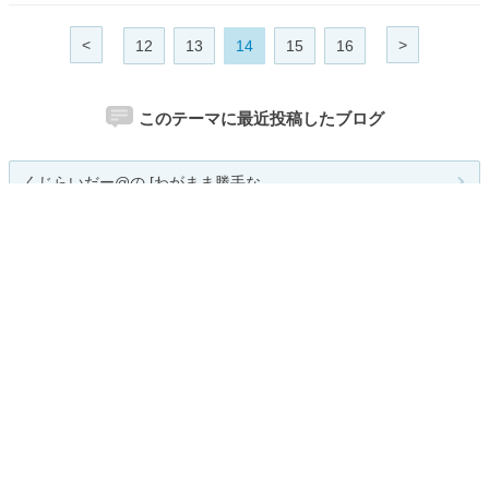
<
>
12
13
14
15
16
このテーマに最近投稿したブログ
くじらいだー@の [わがまま勝手な...
麺類バンバン
SKYTIME BLOG!!
美味しい！スイーツとグルメの世界
娯らっくのサイト速報
関連カテゴリー