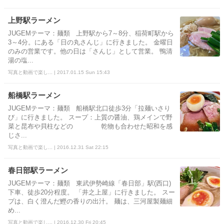
上野駅ラーメン
JUGEMテーマ：麺類 上野駅から7～8分、稲荷町駅から
3～4分。にある「日の丸さんじ」に行きました。 金曜日
のみの営業です。他の日は「さんじ」として営業。 鴨清
湯の塩...
写真と動画で楽し... | 2017.01.15 Sun 15:43
船橋駅ラーメン
JUGEMテーマ：麺類 船橋駅北口徒歩3分「拉麺いさり
び」に行きました。 スープ：上質の醤油、鶏メインで野
菜と昆布や貝柱などの 乾物も合わせた昭和を感
じさ...
写真と動画で楽し... | 2016.12.31 Sat 22:15
春日部駅ラーメン
JUGEMテーマ：麺類 東武伊勢崎線「春日部」駅(西口)
下車、徒歩20分程度。 「井之上屋」に行きました。 スー
プは、白く澄んだ鰹の香りの出汁。 麺は、三河屋製麺細
め...
写真と動画で楽し... | 2016.12.30 Fri 20:45