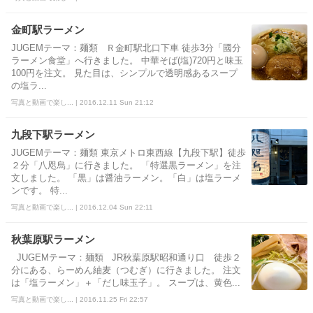
金町駅ラーメン
JUGEMテーマ：麺類 Ｒ金町駅北口下車 徒歩3分「國分
ラーメン食堂」へ行きました。 中華そば(塩)720円と味玉
100円を注文。 見た目は、シンプルで透明感あるスープ
の塩ラ...
写真と動画で楽し... | 2016.12.11 Sun 21:12
九段下駅ラーメン
JUGEMテーマ：麺類 東京メトロ東西線【九段下駅】徒歩
２分「八咫烏」に行きました。 「特選黒ラーメン」を注
文しました。 「黒」は醤油ラーメン。「白」は塩ラーメ
ンです。 特...
写真と動画で楽し... | 2016.12.04 Sun 22:11
秋葉原駅ラーメン
JUGEMテーマ：麺類 JR秋葉原駅昭和通り口 徒歩２
分にある、らーめん紬麦（つむぎ）に行きました。 注文
は「塩ラーメン」＋「だし味玉子」。 スープは、黄色...
写真と動画で楽し... | 2016.11.25 Fri 22:57