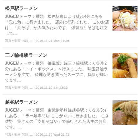
松戸駅ラーメン
JUGEMテーマ：麺類 松戸駅東口より徒歩4分にある
「兎に角」に行きました。 店外は行列でした。 このお店
は、「油そば」か人気みたいです。 燻製卵油そばを注文
して...
写真と動画で楽し... | 2016.11.21 Mon 21:30
三ノ輪橋駅ラーメン
JUGEMテーマ：麺類 都電荒川線三ノ輪橋駅より徒歩2
分にある「トイ・ボックス」へ行きました。 味玉醤油ラ
ーメンを注文。 綺麗な透き通ったスープに、鶏脂が輝い
てます...
写真と動画で楽し... | 2016.11.19 Sat 23:13
越谷駅ラーメン
JUGEMテーマ：麺類 東武伊勢崎線越谷駅より徒歩5分
にある、「ラー麺専門店 こしがや」に行きました。 亡き
佐野 実さんの「支那そばや」で修行された店主のお店
です。 ...
写真と動画で楽し... | 2016.11.16 Wed 21:51