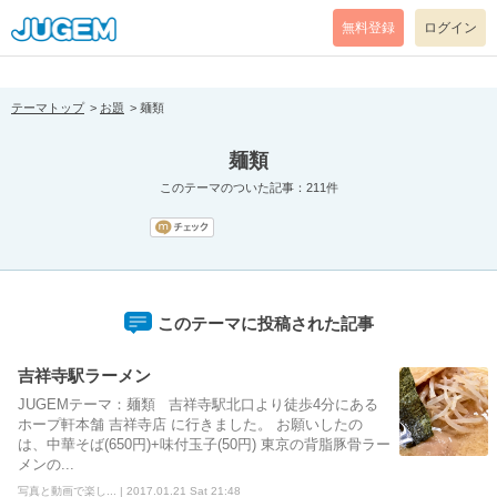
[pear_error: message="Success" code=0 mode=return level=notice
prefix="" info=""]
無料登録
ログイン
テーマトップ
お題
麺類
麺類
このテーマのついた記事：211件
このテーマに投稿された記事
吉祥寺駅ラーメン
JUGEMテーマ：麺類 吉祥寺駅北口より徒歩4分にある
ホープ軒本舗 吉祥寺店 に行きました。 お願いしたの
は、中華そば(650円)+味付玉子(50円) 東京の背脂豚骨ラー
メンの...
写真と動画で楽し... | 2017.01.21 Sat 21:48