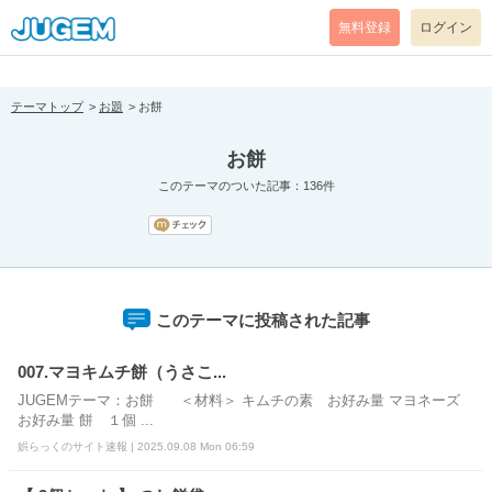
[pear_error: message="Success" code=0 mode=return level=notice
prefix="" info=""]
無料登録
ログイン
テーマトップ
お題
お餅
お餅
このテーマのついた記事：136件
このテーマに投稿された記事
007.マヨキムチ餅（うさこ...
JUGEMテーマ：お餅 ＜材料＞ キムチの素 お好み量 マヨネーズ
お好み量 餅 １個 ...
娯らっくのサイト速報 | 2025.09.08 Mon 06:59