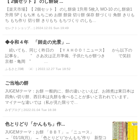
【 2個セット 】 のし餅袋 ...
【楽天市場】【 2個セット 】 のし餅袋 1升用 5枚入 MO-10 のし餅袋1
升用 5P ( もち米 もちごめ お餅 餅袋 切り餅 保存 餅づくり 角餅 きりも
ち もち作り 切り餅 きりもち もちづくり のしも...
セレクトショップ... | 2024.12.01 Sun 19:49
◆令和４年 「師走の光景」...
続いても、同じく昨日の 【ＹＡＨＯＯ！ニュース】 から以下の
記事を。 “ さあ次は正月準備、子供たちが餅つき で笑顔
京都・亀岡 ” ...
ふるさと川崎 〈4〉 | 2022.12.27 Tue 18:52
ご当地の餅
JUGEMテーマ：お餅 一般的に、餅の違いといえば、お雑煮は東日本は
四角い切り餅、西日本は丸餅を食べることが多いと言われています。
マイナーな違いでは（私が見た限りで...
みずブログ | 2022.01.04 Tue 16:38
色とりどり「かんもち」作...
JUGEMテーマ：お餅 「ＢＢＴ」→「ニュース」
→「01/18(月)」 →「色とりどり“かんもち”作り 新型コ