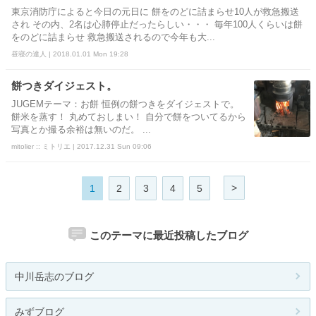
東京消防庁によると今日の元日に 餅をのどに詰まらせ10人が救急搬送
され その内、2名は心肺停止だったらしい・・・ 毎年100人くらいは餅
をのどに詰まらせ 救急搬送されるので今年も大...
昼寝の達人 | 2018.01.01 Mon 19:28
餅つきダイジェスト。
JUGEMテーマ：お餅 恒例の餅つきをダイジェストで。
餅米を蒸す！ 丸めておしまい！ 自分で餅をついてるから
写真とか撮る余裕は無いのだ。 ...
mitolier :: ミトリエ | 2017.12.31 Sun 09:06
>
1
2
3
4
5
このテーマに最近投稿したブログ
中川岳志のブログ
みずブログ