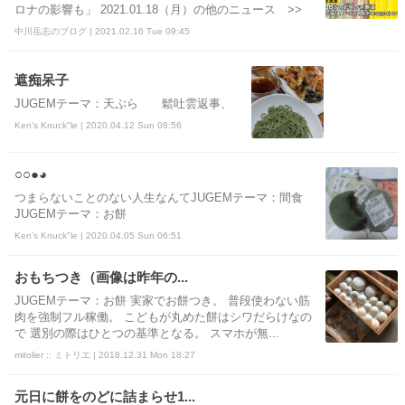
ロナの影響も」 2021.01.18（月）の他のニュース >>
中川岳志のブログ | 2021.02.16 Tue 09:45
遮痴呆子
JUGEMテーマ：天ぷら 鬆吐雲返事、
Ken's Knuck"le | 2020.04.12 Sun 08:56
○○●◕
つまらないことのない人生なんてJUGEMテーマ：間食
JUGEMテーマ：お餅
Ken's Knuck"le | 2020.04.05 Sun 06:51
おもちつき（画像は昨年の...
JUGEMテーマ：お餅 実家でお餅つき。 普段使わない筋
肉を強制フル稼働。 こどもが丸めた餅はシワだらけなの
で 選別の際はひとつの基準となる。 スマホが無...
mitolier :: ミトリエ | 2018.12.31 Mon 18:27
元日に餅をのどに詰まらせ1...