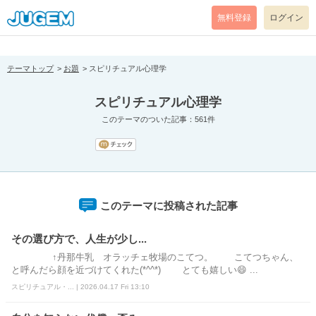
[pear_error: message="Success" code=0 mode=return level=notice
prefix="" info=""]
無料登録
ログイン
テーマトップ
お題
スピリチュアル心理学
スピリチュアル心理学
このテーマのついた記事：561件
このテーマに投稿された記事
その選び方で、人生が少し...
↑丹那牛乳 オラッチェ牧場のこてつ。 こてつちゃん、
と呼んだら顔を近づけてくれた(*^^*) とても嬉しい😄 ...
スピリチュアル・... | 2026.04.17 Fri 13:10