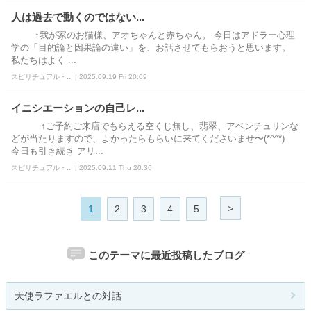
人は過去で動くのではない...
↑我が家のお猫様、アオちゃんと赤ちゃん。 今日はアドラー心理
学の「目的論と因果論の違い」を、お話させてもらおうと思います。
私たちはよく ...
スピリチュアル・... | 2025.09.19 Fri 20:09
イニシエーションの自己レ...
↑ご予約ご来店でもらえる空くじ無し、翡翠、アベンチュリンな
どが当たりますので、よかったらもらいに来てくださいませ〜(*^^*)
今日も引き続き アリ...
スピリチュアル・... | 2025.09.11 Thu 20:36
>
1
2
3
4
5
このテーマに最近投稿したブログ
天使ラファエルとの対話