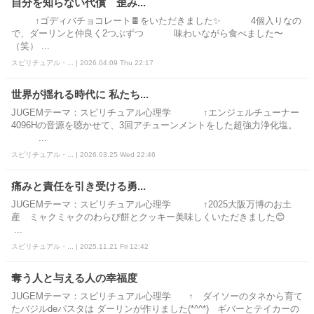
自分を知らない代償 歪み...
↑ゴディバチョコレート🍫をいただきました✨ 4個入りなの
で、ダーリンと仲良く2つぶずつ 味わいながら食べました〜
（笑） ...
スピリチュアル・... | 2026.04.09 Thu 22:17
世界が揺れる時代に 私たち...
JUGEMテーマ：スピリチュアル心理学 ↑エンジェルチューナー
4096Hの音源を聴かせて、3回アチューンメントをした超強力浄化塩。
...
スピリチュアル・... | 2026.03.25 Wed 22:46
痛みと責任を引き受ける勇...
JUGEMテーマ：スピリチュアル心理学 ↑2025大阪万博のお土
産 ミャクミャクのわらび餅とクッキー美味しくいただきました😊
...
スピリチュアル・... | 2025.11.21 Fri 12:42
奪う人と与える人の幸福度
JUGEMテーマ：スピリチュアル心理学 ↑ ダイソーのタネから育て
たバジルdeパスタは ダーリンが作りました(*^^*) ギバーとテイカーの