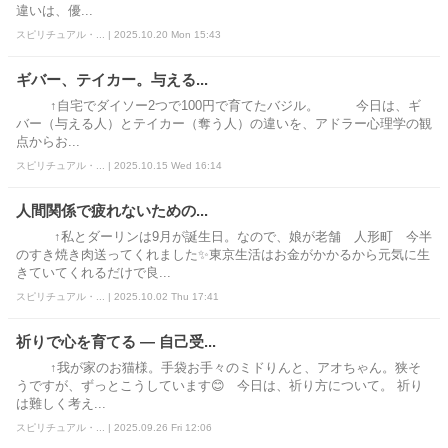
違いは、優...
スピリチュアル・... | 2025.10.20 Mon 15:43
ギバー、テイカー。与える...
↑自宅でダイソー2つで100円で育てたバジル。 今日は、ギ
バー（与える人）とテイカー（奪う人）の違いを、アドラー心理学の観
点からお...
スピリチュアル・... | 2025.10.15 Wed 16:14
人間関係で疲れないための...
↑私とダーリンは9月が誕生日。なので、娘が老舗 人形町 今半
のすき焼き肉送ってくれました✨東京生活はお金がかかるから元気に生
きていてくれるだけで良...
スピリチュアル・... | 2025.10.02 Thu 17:41
祈りで心を育てる ― 自己受...
↑我が家のお猫様。手袋お手々のミドりんと、アオちゃん。狭そ
うですが、ずっとこうしています😊 今日は、祈り方について。 祈り
は難しく考え...
スピリチュアル・... | 2025.09.26 Fri 12:06