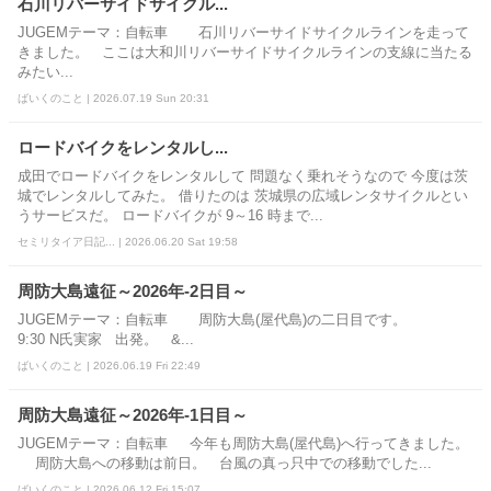
石川リバーサイドサイクル...
JUGEMテーマ：自転車 石川リバーサイドサイクルラインを走って
きました。 ここは大和川リバーサイドサイクルラインの支線に当たる
みたい...
ばいくのこと | 2026.07.19 Sun 20:31
ロードバイクをレンタルし...
成田でロードバイクをレンタルして 問題なく乗れそうなので 今度は茨
城でレンタルしてみた。 借りたのは 茨城県の広域レンタサイクルとい
うサービスだ。 ロードバイクが 9～16 時まで...
セミリタイア日記... | 2026.06.20 Sat 19:58
周防大島遠征～2026年-2日目～
JUGEMテーマ：自転車 周防大島(屋代島)の二日目です。
9:30 N氏実家 出発。 &...
ばいくのこと | 2026.06.19 Fri 22:49
周防大島遠征～2026年-1日目～
JUGEMテーマ：自転車 今年も周防大島(屋代島)へ行ってきました。
周防大島への移動は前日。 台風の真っ只中での移動でした...
ばいくのこと | 2026.06.12 Fri 15:07