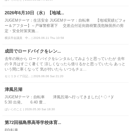
2026年6月10日（水）【地域...
JUGEMテーマ：生活安全 JUGEMテーマ：自転車 【地域実績ビフォ
ー＆アフター】～戸塚警察署下 交差点付近街路樹繁茂危険箇所の剪
定・安全対策実施...
横浜市会議員 中... | 2026.06.11 Thu 10:58
成田でロードバイクをレン...
去年の秋から ロードバイクをレンタルしてみようと思っていたが 去年
の 9 月はすごく暑くて 涼しくなったら借りるかと思っていたら あっと
いう間に寒くなって 気が付いたら いつもチェ...
セミリタイア日記... | 2026.06.06 Sat 21:20
津風呂湖
JUGEMテーマ：自転車 津風呂湖へ行ってきました(＾◇＾)/
5:30 出発。 6:40 豊...
ばいくのこと | 2026.05.30 Sat 18:30
第72回福島県高等学校体育...
#自転車