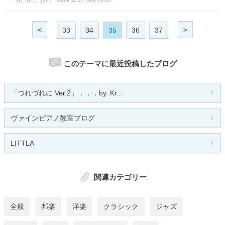
「つれづれに Ver.... | 2019.11.27 Wed 05:01
<
>
33
34
35
36
37
このテーマに最近投稿したブログ
「つれづれに Ver.2」．．．by. Kr...
ヴァインピアノ教室ブログ
LITTLA
関連カテゴリー
全般
邦楽
洋楽
クラシック
ジャズ