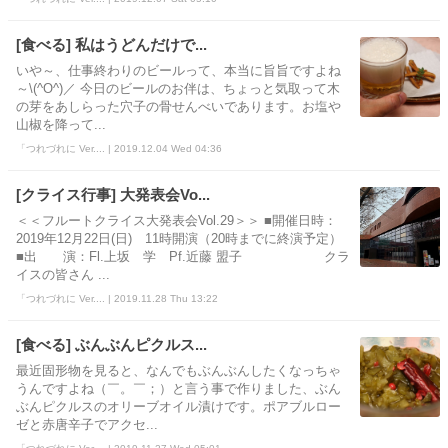
[食べる] 私はうどんだけで...
いや～、仕事終わりのビールって、本当に旨旨ですよね
～\(^O^)／ 今日のビールのお伴は、ちょっと気取って木
の芽をあしらった穴子の骨せんべいであります。お塩や
山椒を降って...
「つれづれに Ver.... | 2019.12.04 Wed 04:36
[クライス行事] 大発表会Vo...
＜＜フルートクライス大発表会Vol.29＞＞ ■開催日時：
2019年12月22日(日) 11時開演（20時までに終演予定）
■出 演：Fl.上坂 学 Pf.近藤 盟子 クラ
イスの皆さん ...
「つれづれに Ver.... | 2019.11.28 Thu 13:22
[食べる] ぶんぶんピクルス...
最近固形物を見ると、なんでもぶんぶんしたくなっちゃ
うんですよね（￣。￣；）と言う事で作りました、ぶん
ぶんピクルスのオリーブオイル漬けです。ポアブルロー
ゼと赤唐辛子でアクセ...