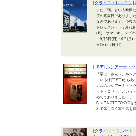
[クライス・レッスン
まだ「朝」という時間な
度の真夏日でありまし
なのであります。今後の
トレッスン＞ ・7月7日(日
(月) サマーキャンプVol
・9月8日(日)・9日(月) 
日(日)・2日(月)...
[LIVE] ルシアーナ
「学にーさん～、ルシ
ている妹(￣∇￣)から
カルのルシアーナ・ソ
ット・コリー、という
めてでありました(￣｡￣;
BLUE NOTE TO
れて落ち着く雰囲気を持っ
[クライス・フルート