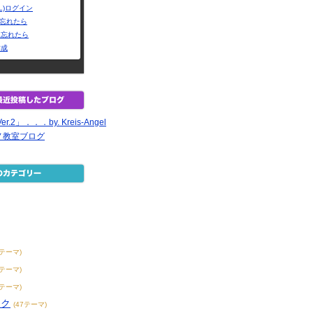
L)ログイン
Dを忘れたら
を忘れたら
作成
.2」．．．by. Kreis-Angel
ノ教室ブログ
1テーマ)
8テーマ)
1テーマ)
ック
(47テーマ)