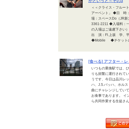
かというと～その3
＜＜クライス・フルート・
アーベント」 ◆日 時：20
場：スペースDo（J
3361-2211 ◆入
の入場はご遠慮下さい） 
出 演：Fl.上坂 学、平野
◆Mobile ◆チケット
[食べる] アフター・
いつもの乗換駅では、
りも頻繁に運行されてい
うです、今日は品川レッス
ハ、J.S.バッハ、ホ
曲にチャレンジしていて
お食事であります。 イ
ら共同作業する生徒さん。