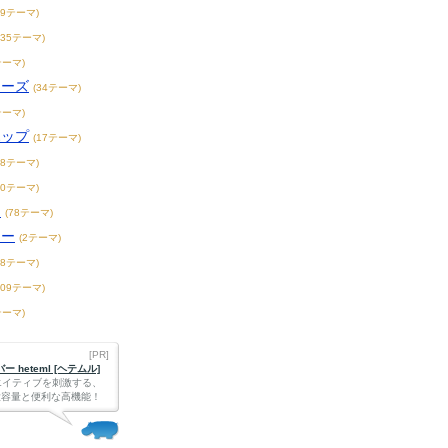
19テーマ)
235テーマ)
テーマ)
ィーズ
(34テーマ)
テーマ)
ホップ
(17テーマ)
18テーマ)
20テーマ)
ス
(78テーマ)
リー
(2テーマ)
18テーマ)
109テーマ)
テーマ)
[PR]
 heteml [ヘテムル]
エイティブを刺激する、
Bの大容量と便利な高機能！