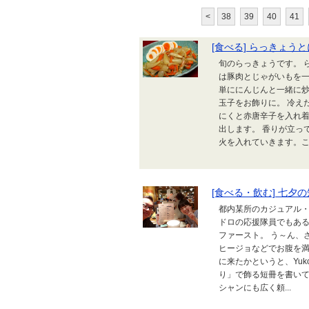
<
38
39
40
41
[食べる] らっきょう
旬のらっきょうです。 
は豚肉とじゃがいもを
単ににんじんと一緒に
玉子をお飾りに。 冷え
にくと赤唐辛子を入れ
出します。 香りが立っ
火を入れていきます。これ
[食べる・飲む] 七夕
都内某所のカジュアル
ドロの応援隊員でもあるY
ファースト。 う～ん、
ヒージョなどでお腹を満
に来たかというと、Yu
り」で飾る短冊を書い
シャンにも広く頼...