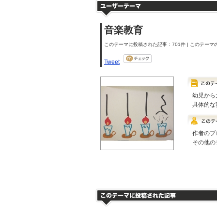
音楽教育
このテーマに投稿された記事：701件 | このテーマの
Tweet
幼児から
具体的な
作者のブ
その他の