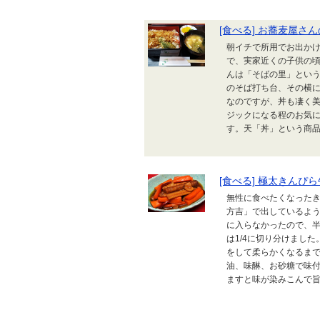
[食べる] お蕎麦屋
朝イチで所用でお出か
で、実家近くの子供の頃
んは「そばの里」とい
のそば打ち台、その横
なのですが、丼も凄く
ジックになる程のお気に
す。天「丼」という商品な
[食べる] 極太きんぴ
無性に食べたくなった
方吉」で出しているよう
に入らなかったので、
は1/4に切り分けまし
をして柔らかくなるま
油、味醂、お砂糖で味
ますと味が染みこんで旨旨で