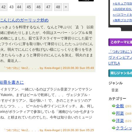
»セキュア(SS
42
43
44
45
46
47
48
>
»JUGEM I
»パスワード
とにんじんのガーリック炒め
»無料ブログ
らっきょうを料理するなんて、なんと7年ぶり( ゜Д゜) 以前
一緒に炒めたりしましたが、今回はスーパー・シンプル＆簡
炒め物にしました。茹で玉子スライサーで薄切りにした茹で
たフライパンに芽を取り除いて薄切りにしたたっぷりのにん
着火。弱火でにんにくが焦げない様にじっくりと香りを引き
「つれづれに Ver
てきたららっきょうと薄切りのにんじんを加え、弱火のまま
ヴァインピア
、最近人...
LITTLA
「つれづれに Ver.2」．．．by. Kreis-Angel | 2019.06.30 Sun 05:49
の短冊を書きに
ジャンル
・イタリアン、一緒にいるのはブラジル音楽ファンでマラン
音楽
ukorin。まずはビールで乾杯して、、、 ヴェジタブル・
カテゴリー
さすがイタリアン、塩が強い！ で、 きのことチョリソのア
全般
たしつつ、、、 ビールから赤ワインにスイッチ。 あ、何し
(28
korinがボランティアで参加している「湘南ひらつか七夕まつ
邦楽
(34
てね、と頼まれていたのでした。今年は知り合いのミュージ
洋楽
(12
クラシ
「つれづれに Ver.2」．．．by. Kreis-Angel | 2019.06.30 Sun 05:25