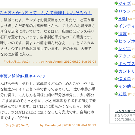
ジャズ
(
ロック
(
さんの天丼とかつ丼って、なんて美味しいんだろう！
R&B
(31
け、腹減ったよ。ランチはお蕎麦屋さんの丼だな！と言う事
より親しんだ老舗のお蕎麦屋さんへ。 こちらのお蕎麦屋さ
インデ
う形容が店名に付いていて、なるほど、店頭にはガラス張り
演歌
(10
に石臼が置かれています。自家製粉手打ちの二八蕎麦です。
ヒップ
美味しいのです。昔よく出前を頼んだなあ。。。とノスタル
レゲエ
入り。今でも時折お邪魔しています。 丼の王様、天丼で
(
のにお重に入っ...
テクノ
(
「つれづれに Ver.2」．．．by. Kreis-Angel | 2019.06.30 Sun 05:04
ポップ
カント
ら牛蒡と旨旨納豆キャベツ
懐メロ
(
きんぴら牛蒡、それも、武蔵野うどんの「めんこや」や「四
その他
(
な極太がイイ！と言う事で作ってみました。 太い牛蒡が手
お題
(26
半分に切り、にんじんも同様に細い部分は半分に、太い部分
た。ごま油多めでさっと炒め、水と日本酒をドボドボ加えて蓋
で煮込んでいきます。ほどほどに柔らかくなったら、お醤
レンタルサーバー
付けし、水分がほどほどに無くなったら完成です。自然に冷
あなたのクリ
すよ～\(^^＠)...
200.71G
「つれづれに Ver.2」．．．by. Kreis-Angel | 2019.06.19 Wed 08:23