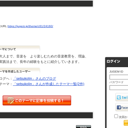
URL:
https://jugem.jp/theme/c61/24160/
大人まで、音楽を より楽しむための音楽教育を、理論、
実践法まで、長年の経験をもとに紹介していきます。
JUGEM ID
ログへ：
「setsukolin」さんのブログ
パスワード
テーマ：
「setsukolin」さんが作成したテーマ一覧(2件)
次回か