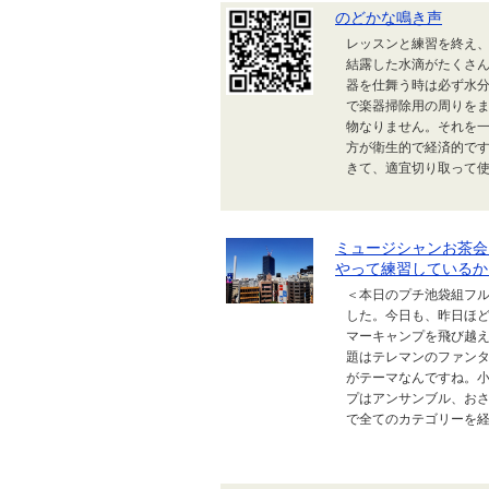
のどかな鳴き声
レッスンと練習を終え、
結露した水滴がたくさ
器を仕舞う時は必ず水分
で楽器掃除用の周りを
物なりません。それを
方が衛生的で経済的です
きて、適宜切り取って使っ
ミュージシャンお茶会
やって練習しているか
＜本日のプチ池袋組フル
した。今日も、昨日ほど
マーキャンプを飛び越え
題はテレマンのファンタ
がテーマなんですね。
プはアンサンブル、おさ
で全てのカテゴリーを経験