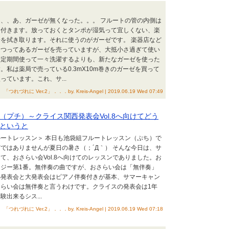
、、あ、ガーゼが無くなった。。。 フルートの管の内側は
ん付きます。放っておくとタンポが湿気って宜しくない、楽
を拭き取ります。それに使うのがガーゼです。 楽器店など
まつってあるガーゼを売っていますが、大抵小さ過ぎて使い
一定期間使って一々洗濯するよりも、新たなガーゼを使った
。私は薬局で売っている0.3mX10m巻きのガーゼを買って
ています。これ、サ...
「つれづれに Ver.2」．．．by. Kreis-Angel | 2019.06.19 Wed 07:49
（プチ）～クライス関西発表会Vol.8へ向けてどう
というと
ートレッスン＞ 本日も池袋組フルートレッスン（ぷち）で
ではありませんが夏日の暑さ（；´Д｀） そんな今日は、サ
て、おさらい会Vol.8へ向けてのレッスンでありました。お
ジー第1番。無伴奏の曲ですが、おさらい会は「無伴奏」
小発表会と大発表会はピアノ伴奏付きが基本、サマーキャン
らい会は無伴奏と言うわけです。クライスの発表会は1年
出来るシス...
「つれづれに Ver.2」．．．by. Kreis-Angel | 2019.06.19 Wed 07:18