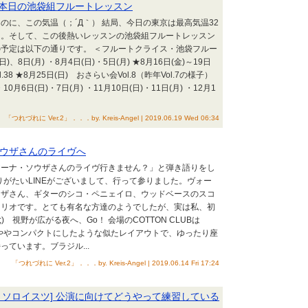
] 本日の池袋組フルートレッスン
のに、この気温（；´Д｀） 結局、今日の東京は最高気温32
た。そして、この後熱いレッスンの池袋組フルートレッスン
予定は以下の通りです。 ＜フルートクライス・池袋フルー
)、8日(月) ・8月4日(日)・5日(月) ★8月16日(金)～19日
.38 ★8月25日(日) おさらい会Vol.8（昨年Vol.7の様子）
・10月6日(日)・7日(月) ・11月10日(日)・11日(月) ・12月1
「つれづれに Ver.2」．．．by. Kreis-Angel | 2019.06.19 Wed 06:34
・ソウザさんのライヴへ
アーナ・ソウザさんのライヴ行きません？」と弾き語りをし
ありがたいLINEがございまして、行って参りました。ヴォー
ウザさん、ギターのシコ・ペニェイロ、ウッドベースのスコ
トリオです。とても有名な方達のようでしたが、実は私、初
) 視野が広がる夜へ、Go！ 会場のCOTTON CLUBは
KYOをややコンパクトにしたような似たレイアウトで、ゆったり座
ています。ブラジル...
「つれづれに Ver.2」．．．by. Kreis-Angel | 2019.06.14 Fri 17:24
・ソロイスツ] 公演に向けてどうやって練習している