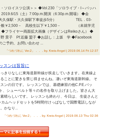
ソロイスツ公演＞＞ ◆Vol.230「ソロライブ・I～バッハ
19.6/15（土）7:00p.m.開演（6:30p.m.開場） ◆会
R新大久保駅・大久保駅下車徒歩5分） TEL．03-
場料：一般￥2,500－ 高校生以下￥1,500－ （未就学児
◆フライヤー両面拡大画像（デザインはReikoさん） ◆
 景子 Pf.近藤 盟子 ◆お話し：上坂 学 ◆Facebook
のご予約、お問い合わせ ...
「つれづれに Ver.2」．．．by. Kreis-Angel | 2019.06.14 Fri 12:37
レッスンは旨旨に
ひっきりなしに東海道新幹線が疾走していきます。在来線よ
ることに驚きを禁じ得ませんね。凄いぞ東海道新幹線。 そ
ンの日です。 レッスンでは、基礎練習の他C.P.E.バッ
ルスト、シューベルト等々の名作を取り上げました。皆さん大
素晴らしいです。 レッスンも終わり、今日は、 生徒さんと
ンカムヘッドセットを5時間付けっぱなしで国際電話しなが
かなり...
「つれづれに Ver.2」．．．by. Kreis-Angel | 2019.06.13 Thu 02:36