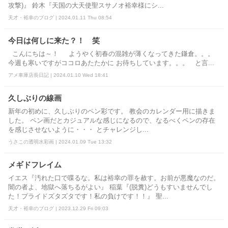
攻撃)』 鈴木『天国の大天使聖スサノオ裕幸様にシ...
天才・裕幸のブログ | 2024.01.11 Thu 08:54
今日は何しに来た？！ 笑
こんにちは～！ ようやく初春の混雑が薄くなってきた鎌倉。。。
今週も寒いですがココロあたたかに お待ちしています。。。 と言...
アメ車庫店長日記 | 2024.01.10 Wed 18:41
久しぶりの線画
新年の初めに、久しぶりのペン彩です。 教会のカレンダー用に描きま
した。 ペン画だとカジュアルな感じになるので、なるべくペンの存在
を感じさせないように・・・ とチャレンジし...
うさこの透明水彩画 | 2024.01.09 Tue 13:32
メギドフレイム
イエス『汚れた口で喋るな。私は裕幸の罪を赦す。お前が悪魔なのだ。
闇の者よ、地獄へ落ちるがよい』 稲葉『(脱糞)どうもすいませんでし
た！プライドズタズタです！私の負けです！！』 聖...
天才・裕幸のブログ | 2023.12.29 Fri 09:03