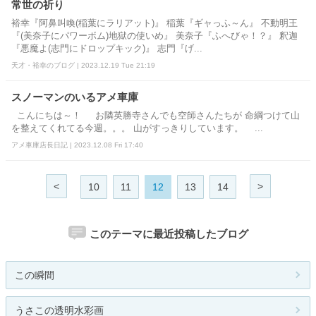
常世の祈り
裕幸『阿鼻叫喚(稲葉にラリアット)』 稲葉『ギャっふ～ん』 不動明王
『(美奈子にパワーボム)地獄の使いめ』 美奈子『ふへびゃ！？』 釈迦
『悪魔よ(志門にドロップキック)』 志門『げ...
天才・裕幸のブログ | 2023.12.19 Tue 21:19
スノーマンのいるアメ車庫
こんにちは～！ お隣英勝寺さんでも空師さんたちが 命綱つけて山
を整えてくれてる今週。。。 山がすっきりしています。 ...
アメ車庫店長日記 | 2023.12.08 Fri 17:40
<
>
10
11
12
13
14
このテーマに最近投稿したブログ
この瞬間
うさこの透明水彩画