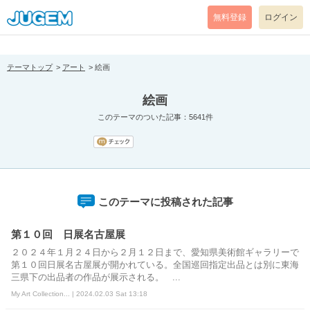
[pear_error: message="Success" code=0 mode=return level=notice
prefix="" info=""]
無料登録
ログイン
テーマトップ
アート
絵画
絵画
このテーマのついた記事：5641件
このテーマに投稿された記事
第１０回 日展名古屋展
２０２４年１月２４日から２月１２日まで、愛知県美術館ギャラリーで
第１０回日展名古屋展が開かれている。全国巡回指定出品とは別に東海
三県下の出品者の作品が展示される。 ...
My Art Collection... | 2024.02.03 Sat 13:18