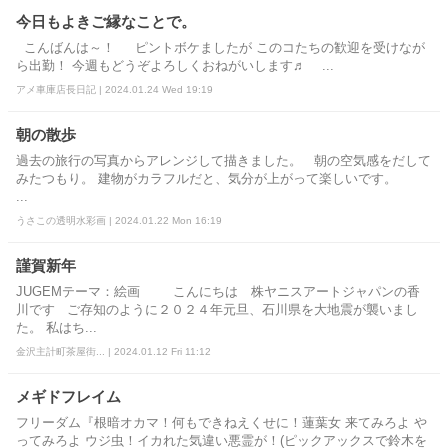
今日もよきご縁なことで。
こんばんは～！ ピントボケましたが このコたちの歓迎を受けなが
ら出勤！ 今週もどうぞよろしくおねがいします♬ ...
アメ車庫店長日記 | 2024.01.24 Wed 19:19
朝の散歩
過去の旅行の写真からアレンジして描きました。 朝の空気感をだして
みたつもり。 建物がカラフルだと、気分が上がって楽しいです。
...
うさこの透明水彩画 | 2024.01.22 Mon 16:19
謹賀新年
JUGEMテーマ：絵画 こんにちは 株ヤニスアートジャパンの香
川です ご存知のように２０２４年元旦、石川県を大地震が襲いまし
た。 私はち...
金沢主計町茶屋街... | 2024.01.12 Fri 11:12
メギドフレイム
フリーダム『根暗オカマ！何もできねえくせに！蓮葉女 来てみろよ や
ってみろよ ウジ虫！イカれた気違い悪霊が！(ピックアックスで鈴木を