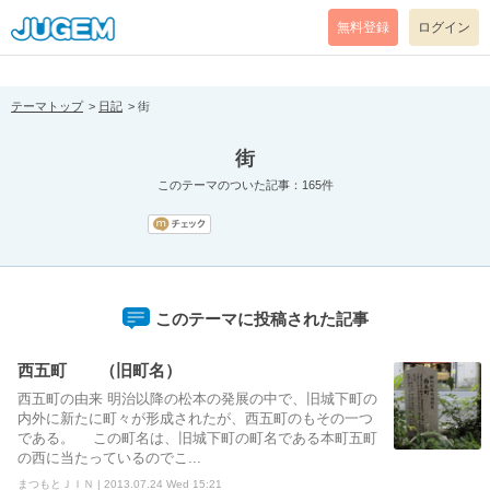
[pear_error: message="Success" code=0 mode=return level=notice
prefix="" info=""]
無料登録
ログイン
テーマトップ
日記
街
街
このテーマのついた記事：165件
このテーマに投稿された記事
西五町 （旧町名）
西五町の由来 明治以降の松本の発展の中で、旧城下町の
内外に新たに町々が形成されたが、西五町のもその一つ
である。 この町名は、旧城下町の町名である本町五町
の西に当たっているのでこ...
まつもとＪＩＮ | 2013.07.24 Wed 15:21