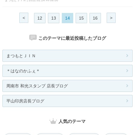
まつもとＪＩＮ | 2012.02.24 Fri 08:00
<
>
12
13
14
15
16
このテーマに最近投稿したブログ
まつもとＪＩＮ
＊はなのかふぇ＊
周南市 和光スタンプ 店長ブログ
平山印房店長ブログ
人気のテーマ