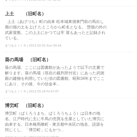
上土 （旧町名）
上土（あげつち）町の由来 松本城東側東門前の馬出し
廊の堀の土を上げ たところから町名となる。 惣堀の外の
武家屋敷。この上土にかつては牢 屋もあったと記録され
ている。 ...
まつもとＪＩＮ | 2013.02.03 Sun 04:44
葵の馬場 （旧町名）
葵の馬場、ここには図書館があったようで以下の文書で
解ります。葵の馬場（現在の裁判所付近）にあった武徳
殿の建物を利用していた頃の図書館。昭和34年までここ
にあり、その後、今の信金本...
まつもとＪＩＮ | 2012.05.18 Fri 07:07
博労町 （旧町名）
博労町（ばくろうまち、ばくろうちょう）は日本の地
名。江戸時代に主に牛馬の売買を生業としていた博労に
由来する。日本橋馬喰町 - 東京都中央区の地名。語源を
同じくし、「博労町」にもかつ...