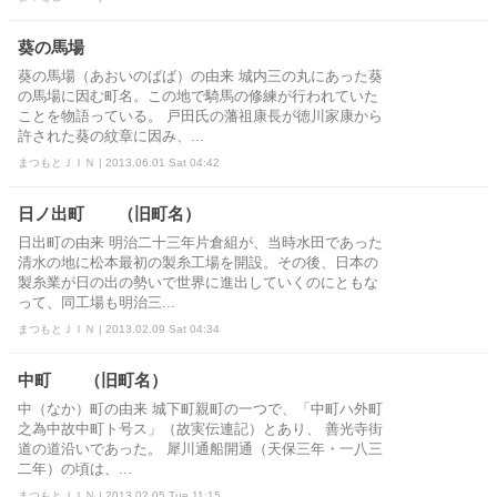
葵の馬場
葵の馬場（あおいのばば）の由来 城内三の丸にあった葵
の馬場に因む町名。この地で騎馬の修練が行われていた
ことを物語っている。 戸田氏の藩祖康長が徳川家康から
許された葵の紋章に因み、...
まつもとＪＩＮ | 2013.06.01 Sat 04:42
日ノ出町 （旧町名）
日出町の由来 明治二十三年片倉組が、当時水田であった
清水の地に松本最初の製糸工場を開設。その後、日本の
製糸業が日の出の勢いで世界に進出していくのにともな
って、同工場も明治三...
まつもとＪＩＮ | 2013.02.09 Sat 04:34
中町 （旧町名）
中（なか）町の由来 城下町親町の一つで、「中町ハ外町
之為中故中町ト号ス」（故実伝連記）とあり、 善光寺街
道の道沿いであった。 犀川通船開通（天保三年・一八三
二年）の頃は、...
まつもとＪＩＮ | 2013.02.05 Tue 11:15