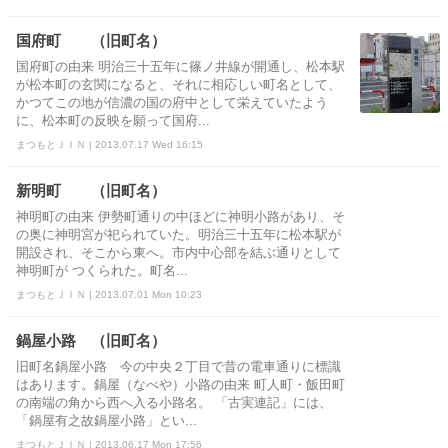
国府町 （旧町名）
国府町の由来 明治三十五年に篠ノ井線が開通し、松本駅
が松本町の玄関になると、それに相応しい町名として、
かつてこの地が信濃の国の府中として栄えていたよう
に、松本町の反映を願って国府...
まつもとＪＩＮ | 2013.07.17 Wed 16:15
新明町 （旧町名）
神明町の由来 伊勢町通りの中ほどに神明小路があり、そ
の奥に神明宮が祀られていた。明治三十五年に松本駅が
開設され、そこから東へ。市内中心部を結ぶ通りとして
神明町が つくられた。町名...
まつもとＪＩＮ | 2013.07.01 Mon 10:23
鍋屋小路 （旧町名）
旧町名鍋屋小路 今の中央２丁目で昔の電車通りに標識
はあります。鍋屋（なべや）小路の由来 町人町・飯田町
の南端の角から西へ入る小路名。 「古実連記」には、
「鍋屋有之故鍋屋小路」とい...
まつもとＪＩＮ | 2013.06.17 Mon 17:56