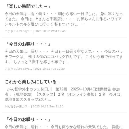
「楽しい時間でした～」
今日の天気は、雨・曇り・・・ 朝から寒い一日でした。 急に寒くなっ
てきた。 今日は、Hさんと手芸店に・・・ お孫ちゃんに作るハワイア
ンキルトの布を選びに行って 私もついでに、...
こまきょんの dayd... | 2025.10.22 Wed 19:45
「今日のお喋り・・・」
今日の天気は、曇り・・・ 今日も一日曇り空な天気・・・ 今日のパッ
チワークは、 残り３個のエコバッグ作りです。 こういう布で作ってま
す。 ちょっと？派手な感じの布です...
こまきょんの dayd... | 2025.10.21 Tue 19:20
これから楽しみにしている...
がん哲学外来カフェ柿田川 第72回 2025年10月4日活動報告 参加
者：（現地参加）【スタッフ】２名（オンライン参加）２名 今月は、
現地参加のスタッフ2名と...
がん哲学外来カフ... | 2025.10.19 Sun 21:20
「今日のお喋り・・・」
今日の天気は、晴れ・・・ 今日も爽やかな晴れの天気でした。 買物に