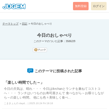
[pear_error: message="Success" code=0 mode=return level=notice
prefix="" info=""]
無料登録
ログイン
テーマトップ
日記
今日のおしゃべり
今日のおしゃべり
このテーマのついた記事：35862件
このテーマに投稿された記事
「楽しい時間でした～」
今日の天気は、晴れ・・・ 今日はikrchanとランチを兼ねてコストコ
へ・・・ ランチはいつものお寿司屋さんで 食べながら～お喋りしなが
ら～の楽しい時間。 他にも色々美味しく食べ...
こまきょんの dayd... | 2025.10.24 Fri 19:16