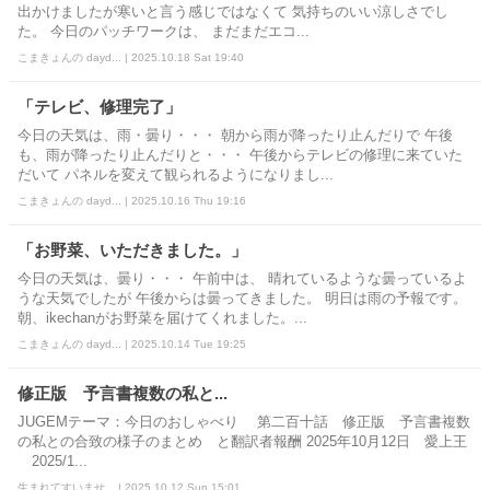
出かけましたが寒いと言う感じではなくて 気持ちのいい涼しさでし
た。 今日のパッチワークは、 まだまだエコ...
こまきょんの dayd... | 2025.10.18 Sat 19:40
「テレビ、修理完了」
今日の天気は、雨・曇り・・・ 朝から雨が降ったり止んだりで 午後
も、雨が降ったり止んだりと・・・ 午後からテレビの修理に来ていた
だいて パネルを変えて観られるようになりまし...
こまきょんの dayd... | 2025.10.16 Thu 19:16
「お野菜、いただきました。」
今日の天気は、曇り・・・ 午前中は、 晴れているような曇っているよ
うな天気でしたが 午後からは曇ってきました。 明日は雨の予報です。
朝、ikechanがお野菜を届けてくれました。...
こまきょんの dayd... | 2025.10.14 Tue 19:25
修正版 予言書複数の私と...
JUGEMテーマ：今日のおしゃべり 第二百十話 修正版 予言書複数
の私との合致の様子のまとめ と翻訳者報酬 2025年10月12日 愛上王
2025/1...
生まれてすいませ... | 2025.10.12 Sun 15:01