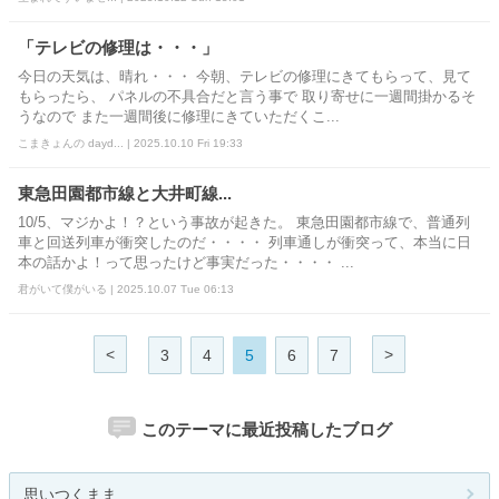
「テレビの修理は・・・」
今日の天気は、晴れ・・・ 今朝、テレビの修理にきてもらって、見て
もらったら、 パネルの不具合だと言う事で 取り寄せに一週間掛かるそ
うなので また一週間後に修理にきていただくこ...
こまきょんの dayd... | 2025.10.10 Fri 19:33
東急田園都市線と大井町線...
10/5、マジかよ！？という事故が起きた。 東急田園都市線で、普通列
車と回送列車が衝突したのだ・・・・ 列車通しが衝突って、本当に日
本の話かよ！って思ったけど事実だった・・・・ ...
君がいて僕がいる | 2025.10.07 Tue 06:13
<
>
3
4
5
6
7
このテーマに最近投稿したブログ
思いつくまま