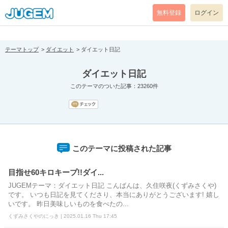
[pear_error: message="Success" code=0 mode=return level=notice
prefix="" info=""]
無料登録
ログイン
テーマトップ
ダイエット
ダイエット日記
ダイエット日記
このテーマのついた記事：23260件
このテーマに投稿された記事
目指せ60キロキープ!!ダイ...
JUGEMテーマ：ダイエット日記 こんばんは、久住咲夜(くずみさくや)
です。 いつも日記を見てくださり、本当にありがとうございます! 嬉し
いです。 昨日美味しいものを食べたの...
くずみさくやのにっき | 2025.01.16 Thu 17:45