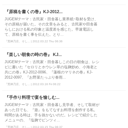
『原稿を書くの巻』KJ-2012...
JUGEMテーマ：古民家・田舎暮し業界紙~取材を受け、
その原稿が届いた。その文章をみると、古民家や田舎暮
らしにおける私の印象と温度差を感じた。早速電話し
て、原稿を書く事を伝えた。とり...
『荒神乃庄、そし... | 2012.03.22 Thu 06:36
『楽しい朝食の時の巻』 KJ...
JUGEMテーマ：古民家・田舎暮しこの日の朝食は、レシ
ピに書いた『セロリとホウレン草の塩麹炒め、小海老と
共にの巻』KJ-2012-0096、『蓮根のマリネの巻』KJ-
2012-0097、『お野菜たっぷり春雨...
『荒神乃庄、そし... | 2012.03.16 Fri 06:22
『手作り料理で宴を愉しむ...
JUGEMテーマ：古民家・田舎暮し見学者、そして取材が
あった日でも、『遊』をもてなすお料理を創作する私。
時間がある時は、手を抜かないのだ。レシピで紹介した
メニューの、『塩麹でピンツィ...
『荒神乃庄、そし... | 2012.03.15 Thu 06:37