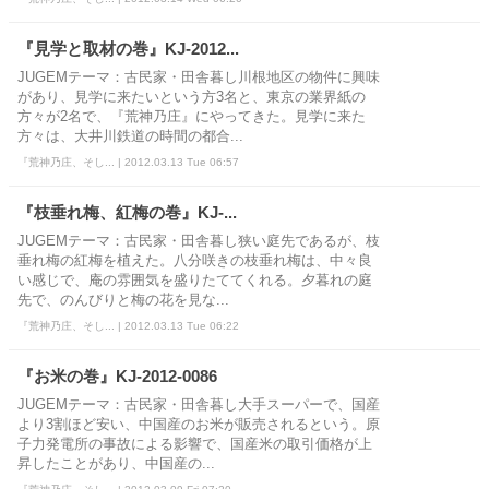
『見学と取材の巻』KJ-2012...
JUGEMテーマ：古民家・田舎暮し川根地区の物件に興味
があり、見学に来たいという方3名と、東京の業界紙の
方々が2名で、『荒神乃庄』にやってきた。見学に来た
方々は、大井川鉄道の時間の都合...
『荒神乃庄、そし... | 2012.03.13 Tue 06:57
『枝垂れ梅、紅梅の巻』KJ-...
JUGEMテーマ：古民家・田舎暮し狭い庭先であるが、枝
垂れ梅の紅梅を植えた。八分咲きの枝垂れ梅は、中々良
い感じで、庵の雰囲気を盛りたててくれる。夕暮れの庭
先で、のんびりと梅の花を見な...
『荒神乃庄、そし... | 2012.03.13 Tue 06:22
『お米の巻』KJ-2012-0086
JUGEMテーマ：古民家・田舎暮し大手スーパーで、国産
より3割ほど安い、中国産のお米が販売されるという。原
子力発電所の事故による影響で、国産米の取引価格が上
昇したことがあり、中国産の...