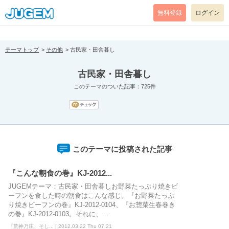
[pear_error: message="Success" code=0 mode=return level=notice
prefix="" info=""]
無料登録
ログイン
テーマトップ
その他
古民家・田舎暮し
古民家・田舎暮し
このテーマのついた記事：725件
このテーマに投稿された記事
『こんな朝食の巻』KJ-2012...
JUGEMテーマ：古民家・田舎暮しお野菜たっぷり焼きビ
ーフンを食した時の朝食はこんな感じ。『お野菜たっぷ
り焼きビーフンの巻』KJ-2012-0104、『お惣菜生春巻き
の巻』KJ-2012-0103。それに、...
『荒神乃庄、そし... | 2012.03.22 Thu 07:21