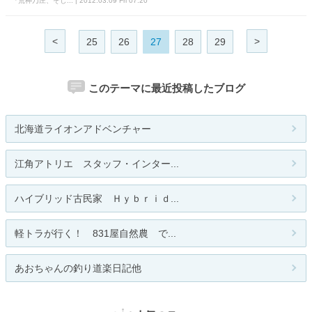
『荒神乃庄、そし... | 2012.03.09 Fri 07:20
<
>
25
26
27
28
29
このテーマに最近投稿したブログ
北海道ライオンアドベンチャー
江角アトリエ スタッフ・インター...
ハイブリッド古民家 Ｈｙｂｒｉｄ...
軽トラが行く！ 831屋自然農 で...
あおちゃんの釣り道楽日記他