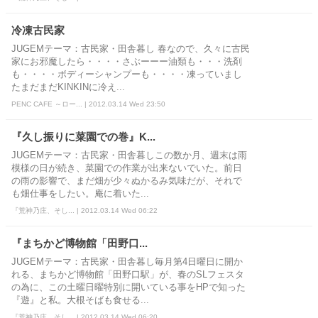
冷凍古民家
JUGEMテーマ：古民家・田舎暮し 春なので、久々に古民
家にお邪魔したら・・・・さぶーーー油類も・・・洗剤
も・・・・ボディーシャンプーも・・・・凍っていまし
たまだまだKINKINに冷え...
PENC CAFE ～ロー... | 2012.03.14 Wed 23:50
『久し振りに菜園での巻』K...
JUGEMテーマ：古民家・田舎暮しこの数か月、週末は雨
模様の日が続き、菜園での作業が出来ないでいた。前日
の雨の影響で、まだ畑が少々ぬかるみ気味だが、それで
も畑仕事をしたい。庵に着いた...
『荒神乃庄、そし... | 2012.03.14 Wed 06:22
『まちかど博物館「田野口...
JUGEMテーマ：古民家・田舎暮し毎月第4日曜日に開か
れる、まちかど博物館「田野口駅」が、春のSLフェスタ
の為に、この土曜日曜特別に開いている事をHPで知った
『遊』と私。大根そばも食せる...
『荒神乃庄、そし... | 2012.03.14 Wed 06:20